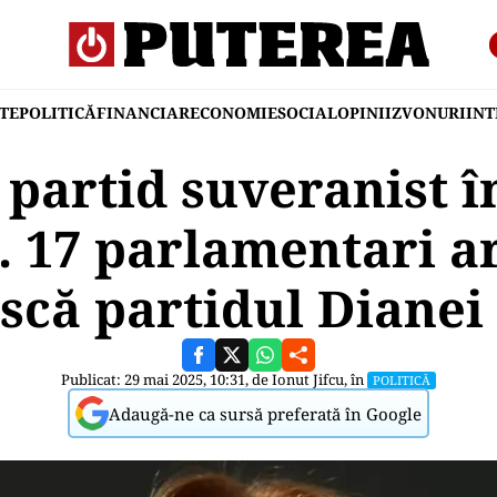
TE
POLITICĂ
FINANCIAR
ECONOMIE
SOCIAL
OPINII
ZVONURI
IN
 partid suveranist î
i. 17 parlamentari a
scă partidul Dianei
Publicat: 29 mai 2025, 10:31, de
Ionut Jifcu
, în
POLITICĂ
Adaugă-ne ca sursă preferată în Google