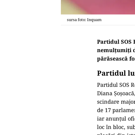
sursa foto: Inquam
Partidul SOS 
nemulțumiți d
părăsească fo
Partidul l
Partidul SOS 
Diana Șoșoacă,
scindare major
de 17 parlamen
iar anunțul ofi
loc în bloc, s