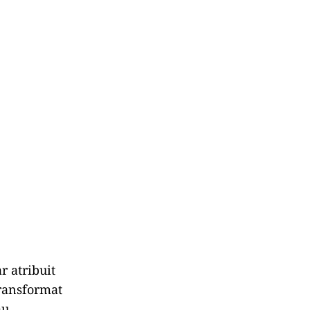
r atribuit
ransformat
au