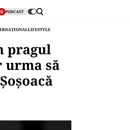
PODCAST
TERNAȚIONAL
LIFESTYLE
n pragul
r urma să
 Şoşoacă