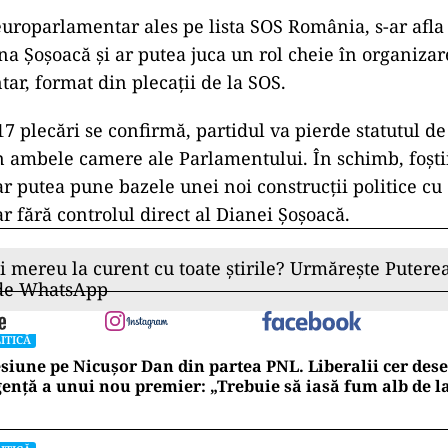
europarlamentar ales pe lista SOS România, s-ar afla ș
ana Șoșoacă și ar putea juca un rol cheie în organiza
ar, format din plecații de la SOS.
17 plecări se confirmă, partidul va pierde statutul d
 ambele camere ale Parlamentului. În schimb, foșt
 putea pune bazele unei noi construcții politice cu
r fără controlul direct al Dianei Șoșoacă.
ii mereu la curent cu toate știrile? Urmărește Puterea
 de WhatsApp
ITICĂ
siune pe Nicușor Dan din partea PNL. Liberalii cer de
ență a unui nou premier: „Trebuie să iasă fum alb de l