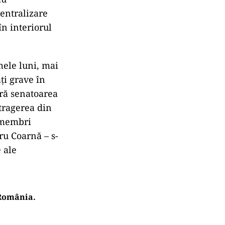
entralizare
în interiorul
mele luni, mai
ți grave în
ără senatoarea
etragerea din
i membri
ru Coarnă – s-
 ale
 România.