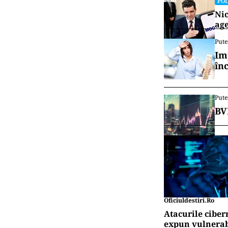
POL
Nic
age
Pute
Im
în
Pute
BV
Oficiuldestiri.ro
Atacurile ciber
expun vulnerabi