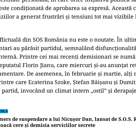
ste condiționată de aprobarea sa expresă. Această c
ziilor a generat frustrări și tensiuni tot mai vizibile 
lictuală din SOS România nu este o noutate. În ulti
tari au părăsit partidul, semnalând disfuncționalită
nternă. Printre cei mai recenți demisionari se num
eputatul Florin Jianu, care miercuri și-au anunțat r
amentare. De asemenea, în februarie și martie, alț
rintre care Ecaterina Szoke, Ștefan Băișanu și Dumit
 partid, invocând un climat intern „ostil” și derapaje
TICĂ
ers de suspendare a lui Nicușor Dan, lansat de S.O.S.
oacă cere și demisia serviciilor secrete