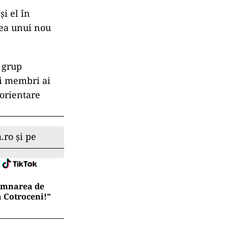
i el în
rea unui nou
e grup
ii membri ai
 orientare
.ro și pe
semnarea de
a Cotroceni!”