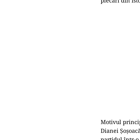
plecări din ist
Motivul princip
Dianei Șoșoacă
partidul într-o