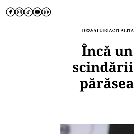
DEZVALUIRI
ACTUALITA
Încă un
scindări
părăsea