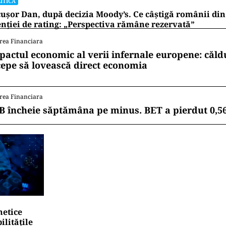
ITICĂ
ușor Dan, după decizia Moody’s. Ce câștigă românii din
nției de rating: „Perspectiva rămâne rezervată”
rea Financiara
pactul economic al verii infernale europene: căl
cepe să lovească direct economia
rea Financiara
B încheie săptămâna pe minus. BET a pierdut 0,5
netice
litățile