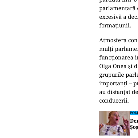
parlamentară e
excesivă a deci
formațiunii.
Atmosfera conf
mulți parlamen
funcționarea i
Olga Onea și d
grupurile parl
importanți – p
au distanțat de
conducerii.
POLI
Dem
Șoș