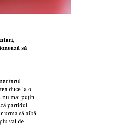
ntari,
ionează să
mentarul
tea duce la o
e, nu mai puțin
că partidul,
 ar urma să aibă
plu val de