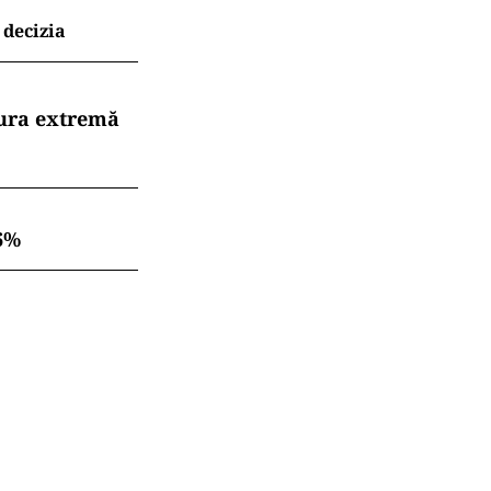
 decizia
dura extremă
6%