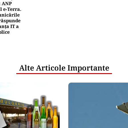
: ANP
l e‑Terra.
nicările
e răspunde
nța IT a
blice
Alte Articole Importante