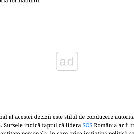
oria formațiunii.
Play
al al acestei decizii este stilul de conducere autorita
. Sursele indică faptul că lidera
SOS
România ar fi t
 entitate personală, în care orice inițiativă politică s