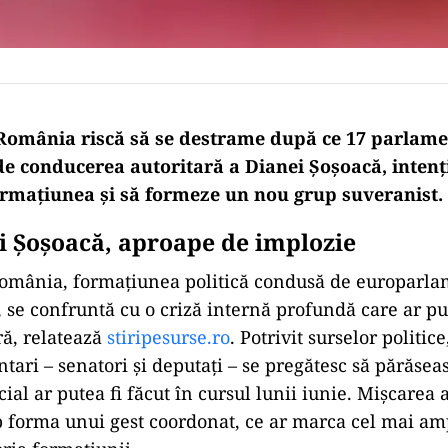
România riscă să se destrame după ce 17 parlame
e conducerea autoritară a Dianei Șoșoacă, intenț
rmațiunea și să formeze un nou grup suveranist.
ui Şoşoacă, aproape de implozie
România, formațiunea politică condusă de europarla
 se confruntă cu o criză internă profundă care ar pu
ă, relatează
stiripesurse.ro
. Potrivit surselor politic
tari – senatori și deputați – se pregătesc să părăseas
cial ar putea fi făcut în cursul lunii iunie. Mișcarea
ub forma unui gest coordonat, ce ar marca cel mai am