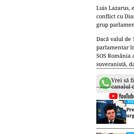
Luis Lazarus, 
conflict cu Di
grup parlament
Dacă valul de 
parlamentar în
SOS România ar
suveranistă, da
Vrei să f
canalul
POL
Pre
urg