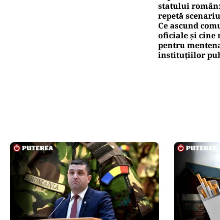
statului român
repetă scenariu
Ce ascund comu
oficiale și cin
pentru mentena
instituțiilor pu