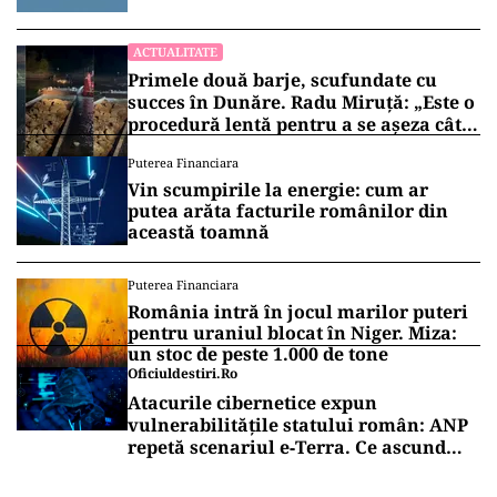
100 de metri de graniţă
ACTUALITATE
Primele două barje, scufundate cu
succes în Dunăre. Radu Miruță: „Este o
procedură lentă pentru a se așeza cât
mai bine”
Puterea Financiara
Vin scumpirile la energie: cum ar
putea arăta facturile românilor din
această toamnă
Puterea Financiara
România intră în jocul marilor puteri
pentru uraniul blocat în Niger. Miza:
un stoc de peste 1.000 de tone
Oficiuldestiri.ro
Atacurile cibernetice expun
vulnerabilitățile statului român: ANP
repetă scenariul e‑Terra. Ce ascund
comunicările oficiale și cine răspunde
pentru mentenanța IT a instituțiilor