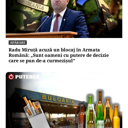
APĂRARE
Radu Miruță acuză un blocaj în Armata
Română: „Sunt oameni cu putere de decizie
care se pun de-a curmezișul”