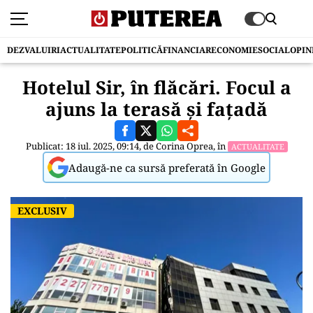
DEZVALUIRI
ACTUALITATE
POLITICĂ
FINANCIAR
ECONOMIE
SOCIAL
OPIN
Hotelul Sir, în flăcări. Focul a
ajuns la terasă și fațadă
Publicat: 18 iul. 2025, 09:14, de
Corina Oprea
, în
ACTUALITATE
Adaugă-ne ca sursă preferată în Google
EXCLUSIV