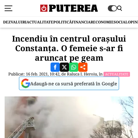
DEZVALUIRI
ACTUALITATE
POLITICĂ
FINANCIAR
ECONOMIE
SOCIAL
OPIN
Incendiu în centrul orașului
Constanța. O femeie s-ar fi
aruncat pe geam
Publicat: 16 feb. 2021, 10:42, de
Raluca I. Heroiu
, în
ACTUALITATE
Adaugă-ne ca sursă preferată în Google