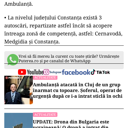
Ambulanță.
• La nivelul județului Constanța există 3
autoscări, repartizate astfel încât să acopere
întreaga zonă de competență, astfel: Cernavodă,
Medgidia și Constanța.
Vrei să fii mereu la curent cu toate știrile? Urmărește
Puterea.ro și pe canalul de WhatsApp
ACTUALITATE
Ambulanță atacată în Cluj de un grup
înarmat cu topoare. Șoferul, operat de
urgență după ce i-a intrat sticlă în ochi
ACTUALITATE
UPDATE: Drona din Bulgaria este
ucraineană/ O dronă a intrat din