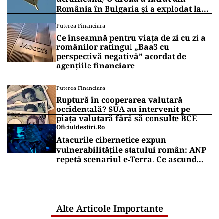
România în Bulgaria şi a explodat la
100 de metri de graniţă
Puterea Financiara
Ce înseamnă pentru viața de zi cu zi a
românilor ratingul „Baa3 cu
perspectivă negativă” acordat de
agențiile financiare
Puterea Financiara
Ruptură în cooperarea valutară
occidentală? SUA au intervenit pe
piața valutară fără să consulte BCE
Oficiuldestiri.ro
Atacurile cibernetice expun
vulnerabilitățile statului român: ANP
repetă scenariul e‑Terra. Ce ascund
comunicările oficiale și cine răspunde
pentru mentenanța IT a instituțiilor
publice
Alte Articole Importante