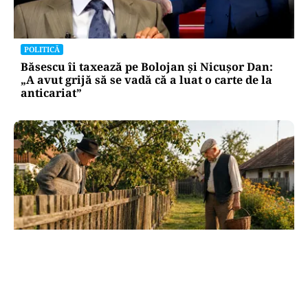
POLITICĂ
Băsescu îi taxează pe Bolojan și Nicușor Dan:
„A avut grijă să se vadă că a luat o carte de la
anticariat”
SOCIAL
Dileme de curte: la câți metri de gardul