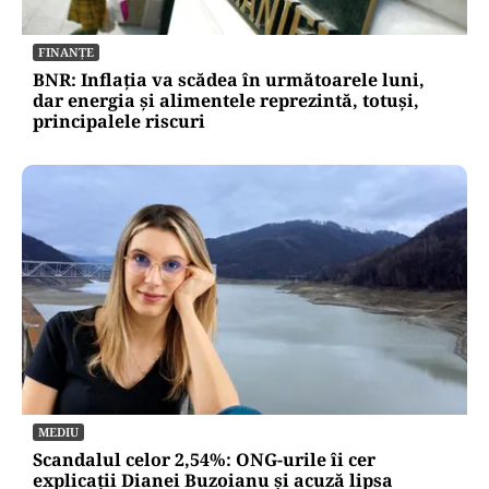
FINANȚE
BNR: Inflația va scădea în următoarele luni,
dar energia și alimentele reprezintă, totuși,
principalele riscuri
MEDIU
Scandalul celor 2,54%: ONG-urile îi cer
explicații Dianei Buzoianu și acuză lipsa