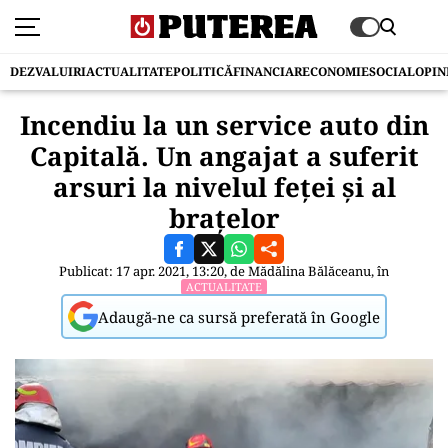
DEZVALUIRI
ACTUALITATE
POLITICĂ
FINANCIAR
ECONOMIE
SOCIAL
OPIN
Incendiu la un service auto din
Capitală. Un angajat a suferit
arsuri la nivelul feței și al
brațelor
Publicat: 17 apr. 2021, 13:20, de
Mădălina Bălăceanu
, în
ACTUALITATE
Adaugă-ne ca sursă preferată în Google