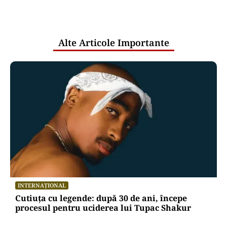
comunicările oficiale și cine răspunde
pentru mentenanța IT a instituțiilor
publice
Alte Articole Importante
INTERNAȚIONAL
Cutiuța cu legende: după 30 de ani, începe
procesul pentru uciderea lui Tupac Shakur