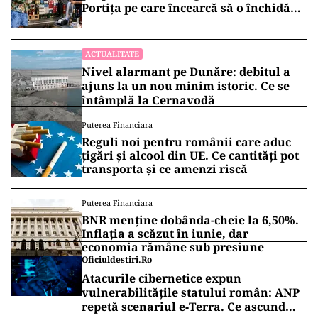
Portița pe care încearcă să o închidă
statul
ACTUALITATE
Nivel alarmant pe Dunăre: debitul a
ajuns la un nou minim istoric. Ce se
întâmplă la Cernavodă
Puterea Financiara
Reguli noi pentru românii care aduc
țigări și alcool din UE. Ce cantități pot
transporta și ce amenzi riscă
Puterea Financiara
BNR menține dobânda-cheie la 6,50%.
Inflația a scăzut în iunie, dar
economia rămâne sub presiune
Oficiuldestiri.ro
Atacurile cibernetice expun
vulnerabilitățile statului român: ANP
repetă scenariul e‑Terra. Ce ascund