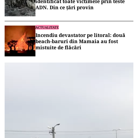
identificat toate victimele prin teste
ADN. Din ce țări provin
ACTUALITATE
Incendiu devastator pe litoral: două
beach-baruri din Mamaia au fost
mistuite de flăcări