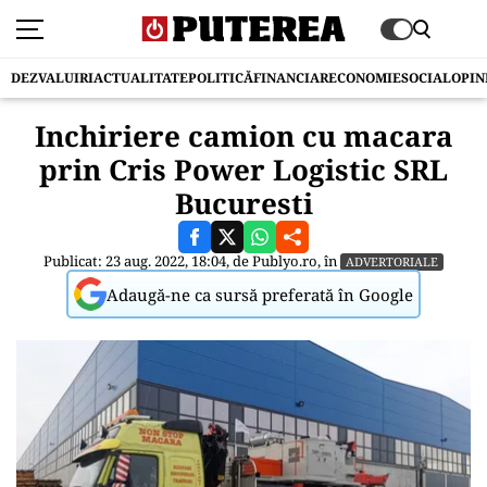
DEZVALUIRI
ACTUALITATE
POLITICĂ
FINANCIAR
ECONOMIE
SOCIAL
OPIN
Inchiriere camion cu macara
prin Cris Power Logistic SRL
Bucuresti
Publicat: 23 aug. 2022, 18:04, de
Publyo.ro
, în
ADVERTORIALE
Adaugă-ne ca sursă preferată în Google