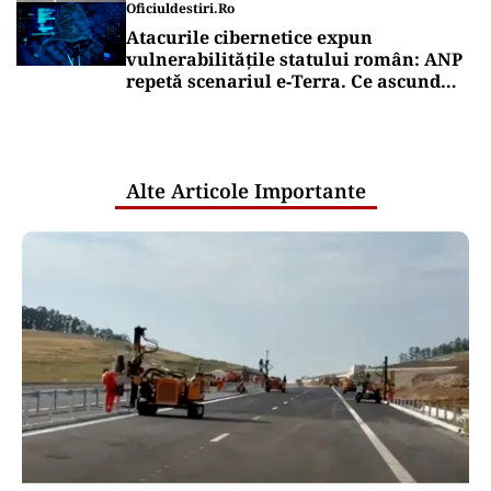
Oficiuldestiri.ro
Atacurile cibernetice expun
vulnerabilitățile statului român: ANP
repetă scenariul e‑Terra. Ce ascund
comunicările oficiale și cine răspunde
pentru mentenanța IT a instituțiilor
publice
Alte Articole Importante