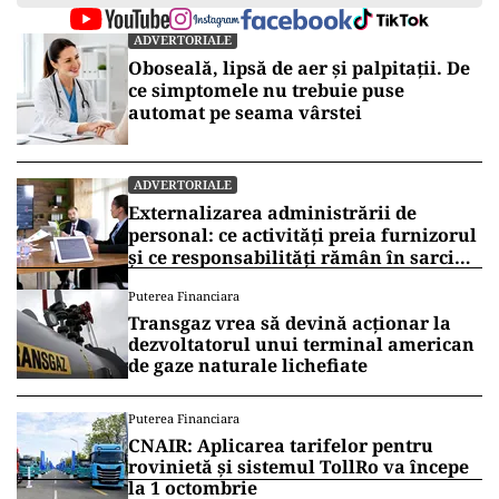
ADVERTORIALE
Oboseală, lipsă de aer și palpitații. De
ce simptomele nu trebuie puse
automat pe seama vârstei
ADVERTORIALE
Externalizarea administrării de
personal: ce activități preia furnizorul
și ce responsabilități rămân în sarcina
companiei
Puterea Financiara
Transgaz vrea să devină acționar la
dezvoltatorul unui terminal american
de gaze naturale lichefiate
Puterea Financiara
CNAIR: Aplicarea tarifelor pentru
rovinietă și sistemul TollRo va începe
la 1 octombrie