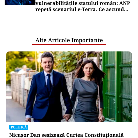
vulnerabilitățile statului român: ANP
repetă scenariul e‑Terra. Ce ascund
comunicările oficiale și cine răspunde
pentru mentenanța IT a instituțiilor
publice
Alte Articole Importante
POLITICĂ
Nicușor Dan sesizează Curtea Constituțională