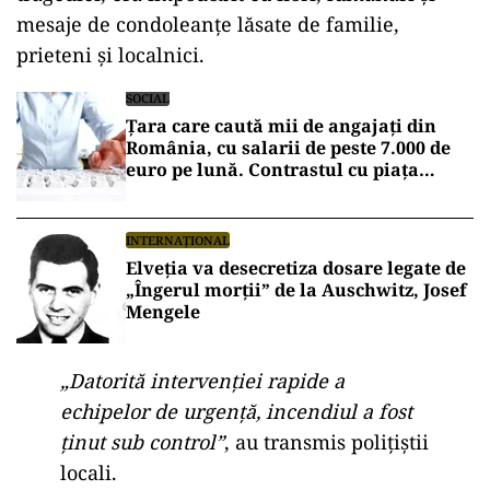
mesaje de condoleanțe lăsate de familie,
prieteni și localnici.
SOCIAL
Țara care caută mii de angajați din
România, cu salarii de peste 7.000 de
euro pe lună. Contrastul cu piața
muncii de acasă
INTERNAȚIONAL
Elveția va desecretiza dosare legate de
„Îngerul morții” de la Auschwitz, Josef
Mengele
„Datorită intervenției rapide a
echipelor de urgență, incendiul a fost
ținut sub control”
, au transmis polițiștii
locali.