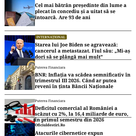
Cel mai bătrân președinte din lume a
plecat în concediu și a uitat să se
întoarcă. Are 93 de ani
INTERNAȚIONAL
Starea lui Joe Biden se agravează:
cancerul a metastazat. Fiul său: „Mi-aș
dori să se plângă mai mult”
Puterea Financiara
BNR: Inflația va scădea semnificativ în
trimestrul III 2026. Când ar putea
reveni în ținta Băncii Naționale
Puterea Financiara
Deficitul comercial al României a
scăzut cu 2%, la 16,4 miliarde de euro,
în primul semestru din 2026
Oficiuldestiri.ro
Atacurile cibernetice expun