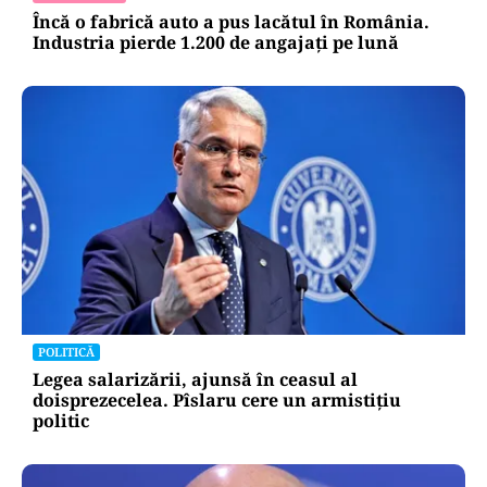
Încă o fabrică auto a pus lacătul în România.
Industria pierde 1.200 de angajați pe lună
POLITICĂ
Legea salarizării, ajunsă în ceasul al
doisprezecelea. Pîslaru cere un armistițiu
politic