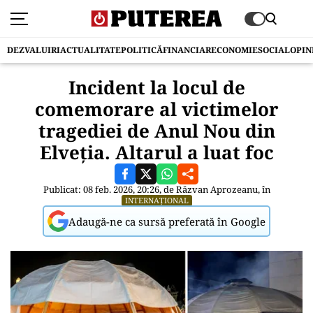
DEZVALUIRI
ACTUALITATE
POLITICĂ
FINANCIAR
ECONOMIE
SOCIAL
OPIN
Incident la locul de
comemorare al victimelor
tragediei de Anul Nou din
Elveția. Altarul a luat foc
Publicat: 08 feb. 2026, 20:26, de
Răzvan Aprozeanu
, în
INTERNAȚIONAL
Adaugă-ne ca sursă preferată în Google