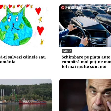
AUTO
să-ți salvezi câinele sau
Schimbare pe piața auto
 România
cumpără mai puține maș
tot mai multe sunt noi