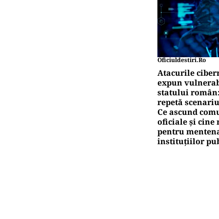
Oficiuldestiri.ro
Atacurile ciber
expun vulnerabi
statului român
repetă scenariu
Ce ascund comu
oficiale și cin
pentru mentena
instituțiilor pu