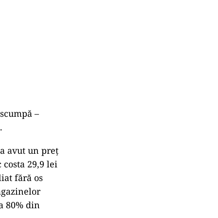
i scumpă –
.
a avut un preț
 costa 29,9 lei
iat fără os
agazinelor
la 80% din