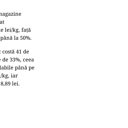
 magazine
at
 lei/kg, față
 până la 50%.
 costă 41 de
re de 33%, ceea
labile până pe
/kg, iar
8,89 lei.