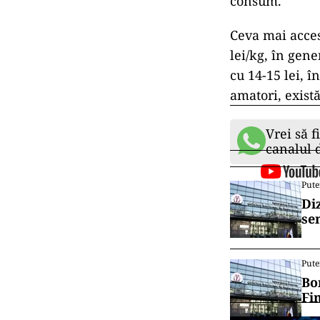
consum.
Ceva mai accesi
lei/kg, în gen
cu 14-15 lei, î
amatori, există
Vrei să f
canalul
Pute
Di
se
Pute
Bo
Fi