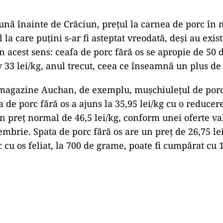
ună înainte de Crăciun, prețul la carnea de porc în
 la care puțini s-ar fi asteptat vreodată, deși au exist
 acest sens: ceafa de porc fără os se apropie de 50 de
 33 lei/kg, anul trecut, ceea ce înseamnă un plus de
 magazine Auchan, de exemplu, mușchiulețul de porc
fa de porc fără os a ajuns la 35,95 lei/kg cu o reduce
 preț normal de 46,5 lei/kg, conform unei oferte va
mbrie. Spata de porc fără os are un preț de 26,75 lei
 cu os feliat, la 700 de grame, poate fi cumpărat cu 1
Play