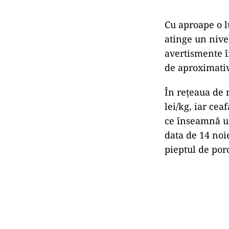
Cu aproape o l
atinge un nivel
avertismente în
de aproximativ
În rețeaua de
lei/kg, iar cea
ce înseamnă un
data de 14 noie
pieptul de porc