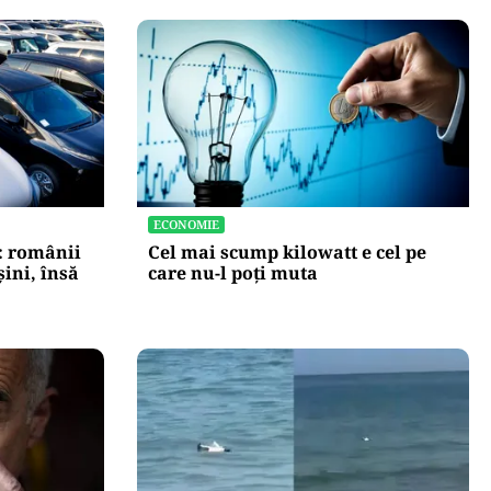
ECONOMIE
: românii
Cel mai scump kilowatt e cel pe
ini, însă
care nu-l poți muta