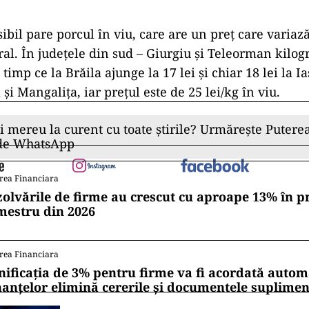
bil pare porcul în viu, care are un preț care variază
eral. În județele din sud – Giurgiu și Teleorman kilo
n timp ce la Brăila ajunge la 17 lei și chiar 18 lei la I
 și Mangalița, iar prețul este de 25 lei/kg în viu.
ii mereu la curent cu toate știrile? Urmărește Puterea
 de WhatsApp
rea Financiara
zolvările de firme au crescut cu aproape 13% în p
mestru din 2026
rea Financiara
nificația de 3% pentru firme va fi acordată autom
nanțelor elimină cererile și documentele suplime