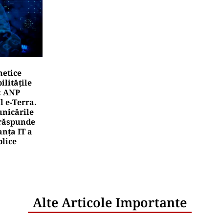
netice
litățile
: ANP
l e‑Terra.
nicările
e răspunde
nța IT a
blice
Alte Articole Importante