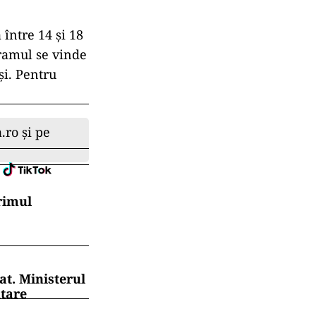
 între 14 și 18
gramul se vinde
ași. Pentru
.ro și pe
rimul
at. Ministerul
ntare