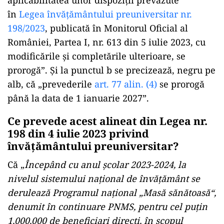
aplicabilitatea unor dispoziții prevăzute
în
Legea învățământului preuniversitar nr.
198/2023
, publicată în Monitorul Oficial al
României, Partea I, nr. 613 din 5 iulie 2023, cu
modificările și completările ulterioare, se
prorogă”. Și la punctul b se precizează, negru pe
alb, că „prevederile
art. 77 alin. (4)
se prorogă
până la data de 1 ianuarie 2027”.
Ce prevede acest alineat din Legea nr.
198 din 4 iulie 2023 privind
învățământului preuniversitar?
Că „
Începând cu anul școlar 2023-2024, la
nivelul sistemului național de învățământ se
derulează Programul național „Masă sănătoasă“,
denumit în continuare PNMS, pentru cel puțin
1.000.000 de beneficiari direcți, în scopul