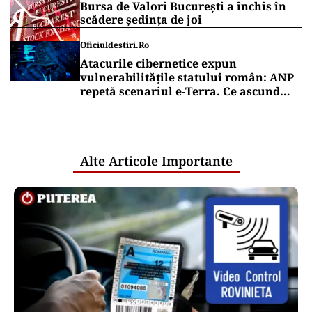
Bursa de Valori București a închis în
scădere ședința de joi
Oficiuldestiri.ro
Atacurile cibernetice expun
vulnerabilitățile statului român: ANP
repetă scenariul e‑Terra. Ce ascund
comunicările oficiale și cine răspunde
pentru mentenanța IT a instituțiilor
publice
Alte Articole Importante