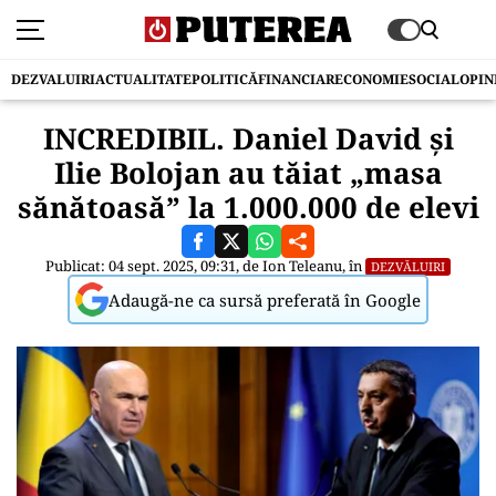
DEZVALUIRI
ACTUALITATE
POLITICĂ
FINANCIAR
ECONOMIE
SOCIAL
OPIN
INCREDIBIL. Daniel David și
Ilie Bolojan au tăiat „masa
sănătoasă” la 1.000.000 de elevi
Publicat: 04 sept. 2025, 09:31, de
Ion Teleanu
, în
DEZVĂLUIRI
Adaugă-ne ca sursă preferată în Google