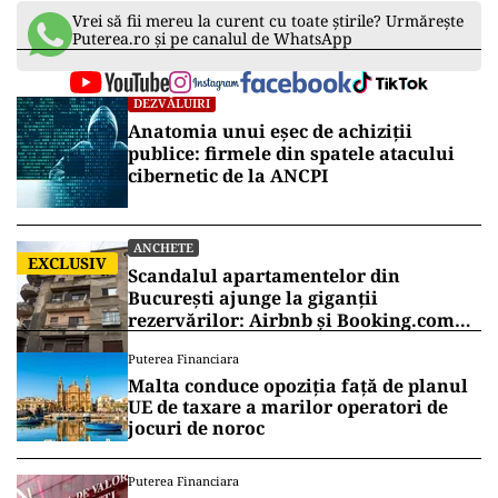
Vrei să fii mereu la curent cu toate știrile? Urmărește
Puterea.ro și pe canalul de WhatsApp
DEZVĂLUIRI
Anatomia unui eșec de achiziții
publice: firmele din spatele atacului
cibernetic de la ANCPI
ANCHETE
EXCLUSIV
Scandalul apartamentelor din
București ajunge la giganții
rezervărilor: Airbnb și Booking.com
anunță măsuri și cer respectarea legii
Puterea Financiara
Malta conduce opoziția față de planul
UE de taxare a marilor operatori de
jocuri de noroc
Puterea Financiara