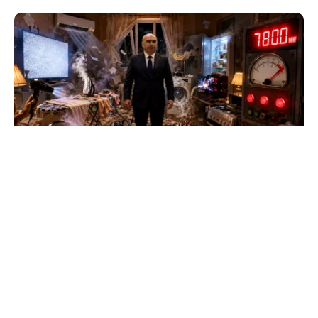
NECONVENTIONAL
FrikiPedia: răzbunarea electrocasnicelor.
Românii îl atacă pe Bolojan cu fierul de călcat
TOS
Politica Cookies
Protecția Datelor Personale
Despre Noi
Publicitate
Echipa