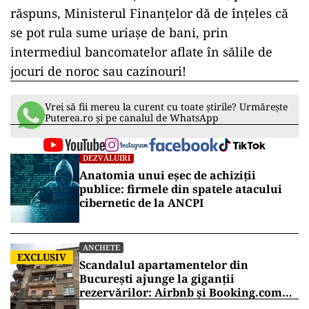
răspuns, Ministerul Finanțelor dă de înțeles că
se pot rula sume uriașe de bani, prin
intermediul bancomatelor aflate în sălile de
jocuri de noroc sau cazinouri!
Vrei să fii mereu la curent cu toate știrile? Urmărește
Puterea.ro și pe canalul de WhatsApp
DEZVĂLUIRI
Anatomia unui eșec de achiziții
publice: firmele din spatele atacului
cibernetic de la ANCPI
ANCHETE
EXCLUSIV
Scandalul apartamentelor din
București ajunge la giganții
rezervărilor: Airbnb și Booking.com
anunță măsuri și cer respectarea legii