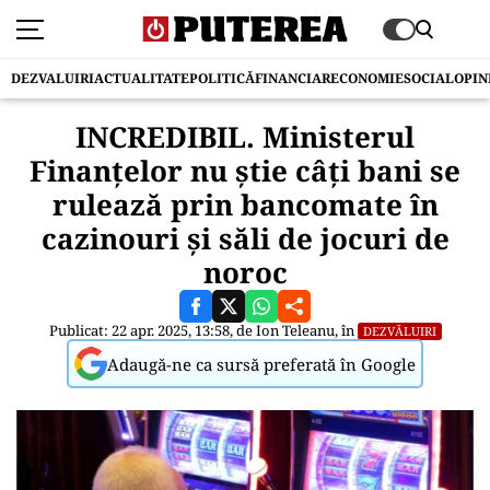
DEZVALUIRI
ACTUALITATE
POLITICĂ
FINANCIAR
ECONOMIE
SOCIAL
OPIN
INCREDIBIL. Ministerul
Finanțelor nu știe câți bani se
rulează prin bancomate în
cazinouri și săli de jocuri de
noroc
Publicat: 22 apr. 2025, 13:58, de
Ion Teleanu
, în
DEZVĂLUIRI
Adaugă-ne ca sursă preferată în Google