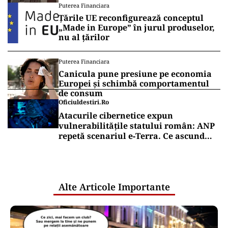
Puterea Financiara
Țările UE reconfigurează conceptul
„Made in Europe” în jurul produselor,
nu al țărilor
Puterea Financiara
Canicula pune presiune pe economia
Europei și schimbă comportamentul
de consum
Oficiuldestiri.ro
Atacurile cibernetice expun
vulnerabilitățile statului român: ANP
repetă scenariul e‑Terra. Ce ascund
comunicările oficiale și cine răspunde
pentru mentenanța IT a instituțiilor
publice
Alte Articole Importante