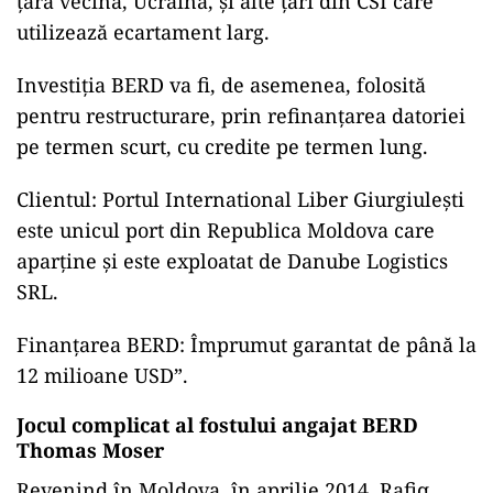
țara vecină, Ucraina, și alte țări din CSI care
utilizează ecartament larg.
Investiția BERD va fi, de asemenea, folosită
pentru restructurare, prin refinanțarea datoriei
pe termen scurt, cu credite pe termen lung.
Clientul: Portul International Liber Giurgiulești
este unicul port din Republica Moldova care
aparține și este exploatat de Danube Logistics
SRL.
Finanțarea BERD: Împrumut garantat de până la
12 milioane USD”.
Jocul complicat al fostului angajat BERD
Thomas Moser
Revenind în Moldova, în aprilie 2014, Rafiq