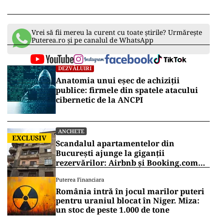
Vrei să fii mereu la curent cu toate știrile? Urmărește
Puterea.ro și pe canalul de WhatsApp
DEZVĂLUIRI
Anatomia unui eșec de achiziții
publice: firmele din spatele atacului
cibernetic de la ANCPI
ANCHETE
EXCLUSIV
Scandalul apartamentelor din
București ajunge la giganții
rezervărilor: Airbnb și Booking.com
anunță măsuri și cer respectarea legii
Puterea Financiara
România intră în jocul marilor puteri
pentru uraniul blocat în Niger. Miza:
un stoc de peste 1.000 de tone