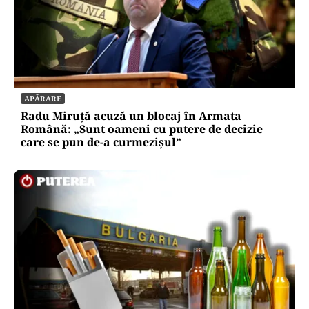
APĂRARE
Radu Miruță acuză un blocaj în Armata
Română: „Sunt oameni cu putere de decizie
care se pun de-a curmezișul”