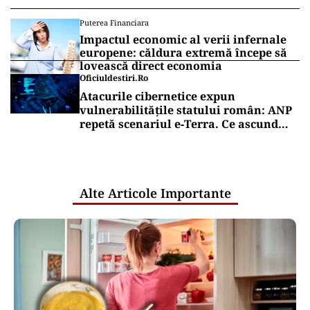
Puterea Financiara
Impactul economic al verii infernale
europene: căldura extremă începe să
lovească direct economia
Oficiuldestiri.ro
Atacurile cibernetice expun
vulnerabilitățile statului român: ANP
repetă scenariul e‑Terra. Ce ascund
comunicările oficiale și cine răspunde
pentru mentenanța IT a instituțiilor
publice
Alte Articole Importante