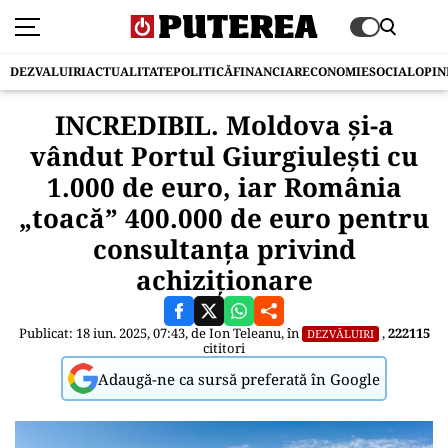
DEZVALUIRI
ACTUALITATE
POLITICĂ
FINANCIAR
ECONOMIE
SOCIAL
OPIN
INCREDIBIL. Moldova și-a
vândut Portul Giurgiulești cu
1.000 de euro, iar România
„toacă” 400.000 de euro pentru
consultanța privind
achiziționare
Publicat: 18 iun. 2025, 07:43, de
Ion Teleanu
, în
,
222115
DEZVĂLUIRI
cititori
Adaugă-ne ca sursă preferată în Google