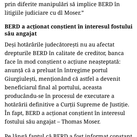
prin diferite manipulări să implice BERD în
litigiile judiciare cu dl Moser.”
BERD a acționat conștient în interesul fostului
său angajat
Deși hotărârile judecătorești nu au afectat
drepturile BERD în calitate de creditor, banca
face în mod conştient o acțiune neașteptată:
anunță că a preluat în întregime portul
Giurgiulești, menționând că astfel a devenit
beneficiarul final al portului, aceasta
producându-se în procesul de executare a
hotărârii definitive a Curții Supreme de Justiție.
În fapt, BERD a acționat conștient în interesul
fostului său angajat – Thomas Moser.
Pe lângă faptul că BERD a fost informat constant