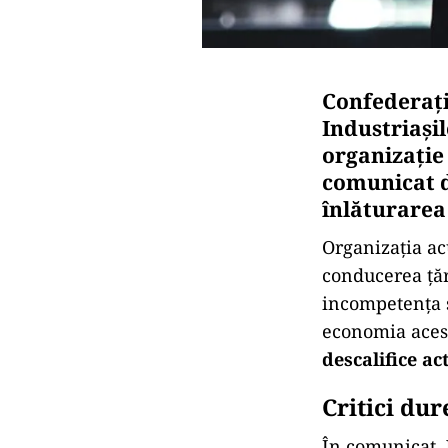
Confederaţi
Industriași
organizație
comunicat d
înlăturarea 
Organizația ac
conducerea țări
incompetența ș
economia acest
descalifice a
Critici du
În comunicat, 