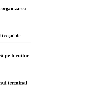
reorganizarea
t coșul de
ă pe locuitor
nui terminal