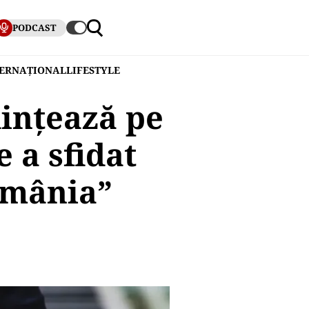
PODCAST
TERNAȚIONAL
LIFESTYLE
iințează pe
 a sfidat
omânia”