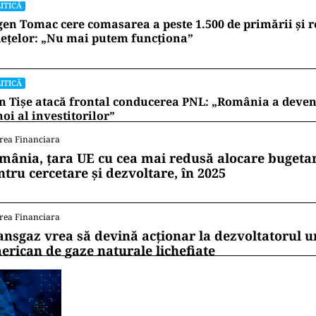
ITICĂ
en Tomac cere comasarea a peste 1.500 de primării și 
ețelor: „Nu mai putem funcționa”
ITICĂ
n Tișe atacă frontal conducerea PNL: „România a deveni
oi al investitorilor”
rea Financiara
mânia, țara UE cu cea mai redusă alocare bugetar
ntru cercetare și dezvoltare, în 2025
rea Financiara
ansgaz vrea să devină acționar la dezvoltatorul u
erican de gaze naturale lichefiate