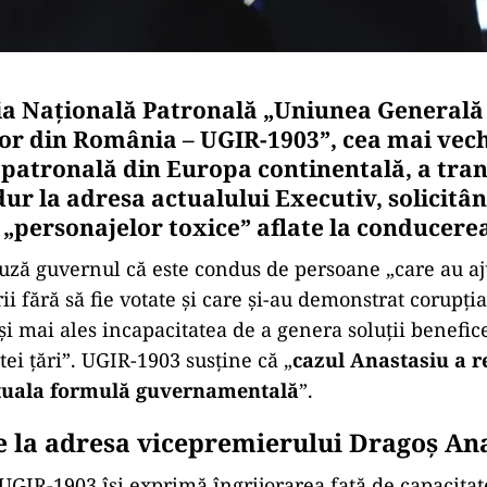
a Naţională Patronală „Uniunea Generală
lor din România – UGIR-1903”, cea mai vec
 patronală din Europa continentală, a tra
ur la adresa actualului Executiv, solicitâ
„personajelor toxice” aflate la conducerea
uză guvernul că este condus de persoane „care au aj
i fără să fie votate și care și-au demonstrat corupția
i mai ales incapacitatea de a genera soluții benefic
ei țări”. UGIR-1903 susține că „
cazul Anastasiu a r
ctuala formulă guvernamentală
”.
re la adresa vicepremierului Dragoș An
UGIR-1903 își exprimă îngrijorarea față de capacita