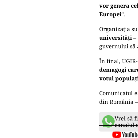
vor genera ce
Europei
”.
Organizația su
universități –
guvernului să 
În final, UGIR
demagogi care
votul populați
Comunicatul es
din România –
Vrei să f
canalul