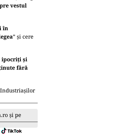
pre vestul
i în
legea
” și cere
pocriți și
ținute fără
Industriașilor
.ro și pe