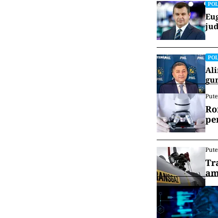
POL
Eug
jud
POL
Ali
gun
Pute
Ro
pe
Pute
Tr
am