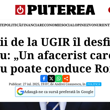
TE
POLITICĂ
FINANCIAR
ECONOMIE
SOCIAL
OPINII
ZVONURI
IN
ii de la UGIR îl desf
u: „Un afacerist care
nu poate conduce R
Publicat: 27 iul. 2025, 19:07, de
Andrei Ceausescu
, în
POLITICĂ
Adaugă-ne ca sursă preferată în Google