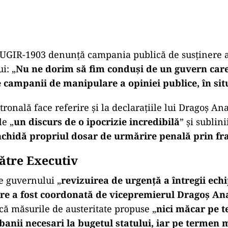
UGIR-1903 denunță campania publică de susținere 
i: „
Nu ne dorim să fim conduși de un guvern care
campanii de manipulare a opiniei publice, în situa
ronală face referire și la declarațiile lui Dragoș Ana
e „
un discurs de o ipocrizie incredibilă
” și sublin
 închidă propriul dosar de urmărire penală prin f
către Executiv
e guvernului „
revizuirea de urgență a întregii ech
 care a fost coordonată de vicepremierul Dragoș An
 că măsurile de austeritate propuse „
nici măcar pe 
banii necesari la bugetul statului, iar pe termen 