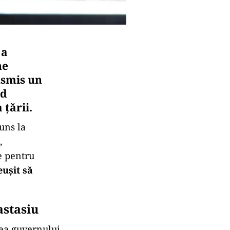
 a
he
nsmis un
nd
 țării.
uns la
,
e pentru
eușit să
astasiu
tea guvernului