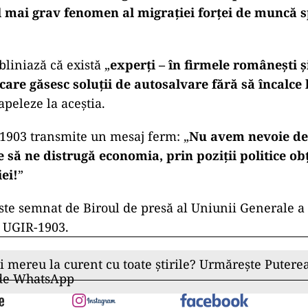
l mai grav fenomen al migrației forței de muncă s
bliniază că există „
experți – în firmele românești ș
 care găsesc soluții de autosalvare fără să încalce 
apeleze la aceștia.
-1903 transmite un mesaj ferm: „
Nu avem nevoie de i
 să ne distrugă economia, prin poziții politice ob
ei!
”
te semnat de Biroul de presă al Uniunii Generale a 
 UGIR-1903.
ii mereu la curent cu toate știrile? Urmărește Puterea
 de WhatsApp