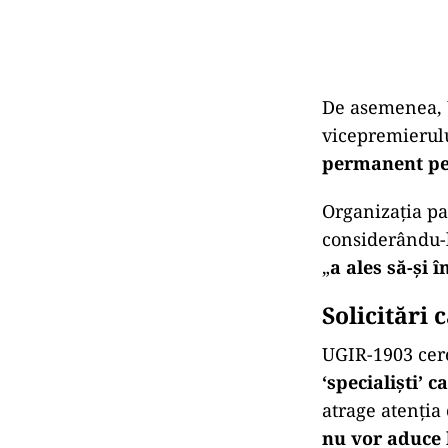
De asemenea, 
vicepremierulu
permanent pe 
Organizația pat
considerându-l
„
a ales să-și
Solicitări 
UGIR-1903 cer
‘specialiști’
atrage atenția
nu vor aduce 