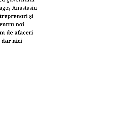
agoș Anastasiu
treprenori și
entru noi
om de afaceri
 dar nici