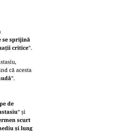
a
 se sprijină
ții critice
”.
stasiu,
iind că acesta
raudă
”.
ipe de
astasiu
” și
termen scurt
mediu și lung