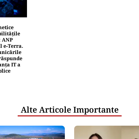
netice
litățile
: ANP
l e‑Terra.
nicările
e răspunde
nța IT a
blice
Alte Articole Importante