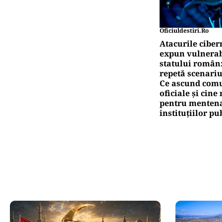
Oficiuldestiri.ro
Atacurile ciber
expun vulnerabi
statului român
repetă scenariu
Ce ascund comu
oficiale și cin
pentru mentena
instituțiilor pu