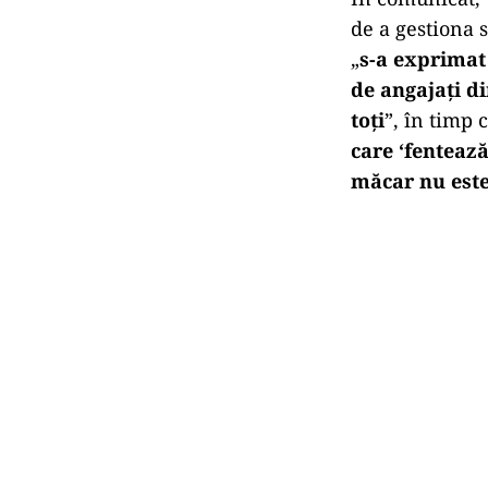
de a gestiona 
„
s-a exprimat 
de angajați d
toți
”, în timp c
care ‘fentează
măcar nu este