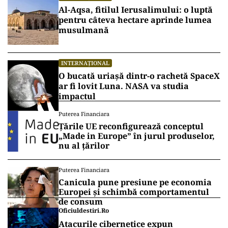
Al-Aqsa, fitilul Ierusalimului: o luptă
pentru câteva hectare aprinde lumea
musulmană
INTERNAȚIONAL
O bucată uriașă dintr-o rachetă SpaceX
ar fi lovit Luna. NASA va studia
impactul
Puterea Financiara
Țările UE reconfigurează conceptul
„Made in Europe” în jurul produselor,
nu al țărilor
Puterea Financiara
Canicula pune presiune pe economia
Europei și schimbă comportamentul
de consum
Oficiuldestiri.ro
Atacurile cibernetice expun