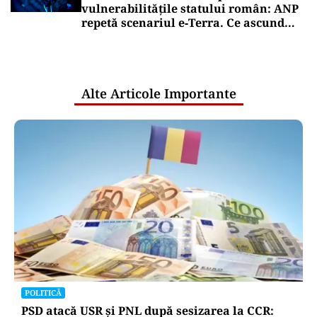
vulnerabilitățile statului român: ANP
repetă scenariul e‑Terra. Ce ascund
comunicările oficiale și cine răspunde
pentru mentenanța IT a instituțiilor
publice
Alte Articole Importante
POLITICĂ
PSD atacă USR și PNL după sesizarea la CCR: