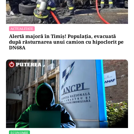
ACTUALITATE
Alertă majoră în Timiș! Populația, evacuată
după răsturnarea unui camion cu hipoclorit pe
DN68A
ECONOMIE