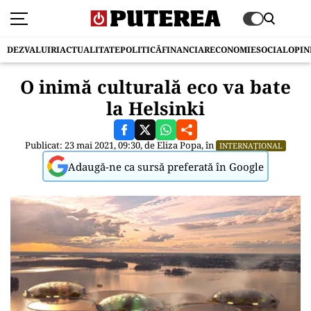
DEZVALUIRI
ACTUALITATE
POLITICĂ
FINANCIAR
ECONOMIE
SOCIAL
OPIN
O inimă culturală eco va bate
la Helsinki
Publicat: 23 mai 2021, 09:30, de
Eliza Popa
, în
INTERNAȚIONAL
Adaugă-ne ca sursă preferată în Google