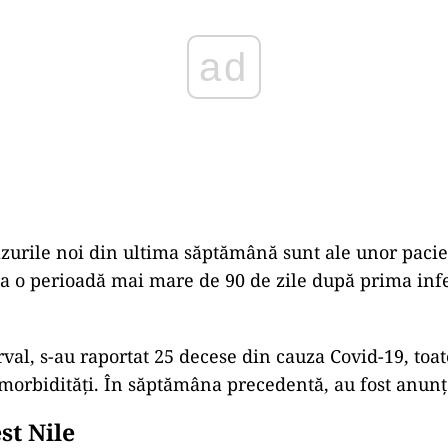
azurile noi din ultima săptămână sunt ale unor pacien
v la o perioadă mai mare de 90 de zile după prima infe
erval, s-au raportat 25 decese din cauza Covid-19, toa
orbidități. În săptămâna precedentă, au fost anunț
st Nile