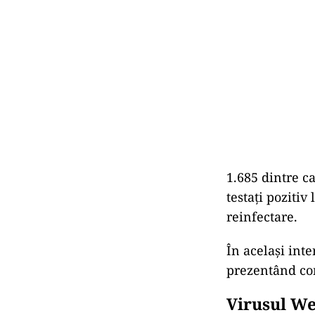
1.685 dintre c
testați poziti
reinfectare.
În același int
prezentând com
Virusul We