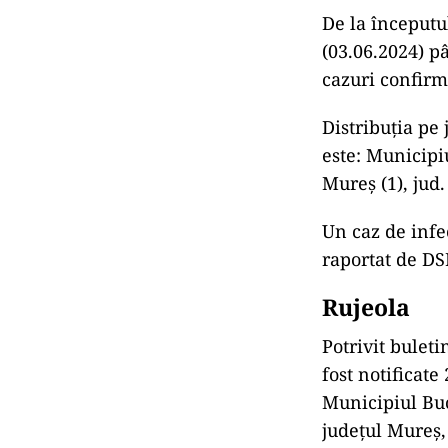
De la începutu
(03.06.2024) pâ
cazuri confirm
Distribuția pe 
este: Municipiu
Mureș (1), jud.
Un caz de infec
raportat de D
Rujeola
Potrivit buleti
fost notificate
Municipiul Bucu
județul Mureș, 