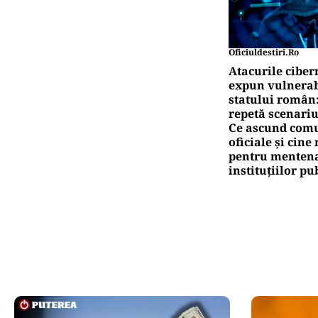
Oficiuldestiri.ro
Atacurile ciber
expun vulnerabi
statului român
repetă scenariu
Ce ascund comu
oficiale și cin
pentru mentena
instituțiilor pu