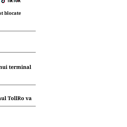
t blocate
nui terminal
mul TollRo va