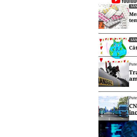
SĂ
Mes
tem
SĂ
Cât
Pute
Tr
am
Pute
CN
în