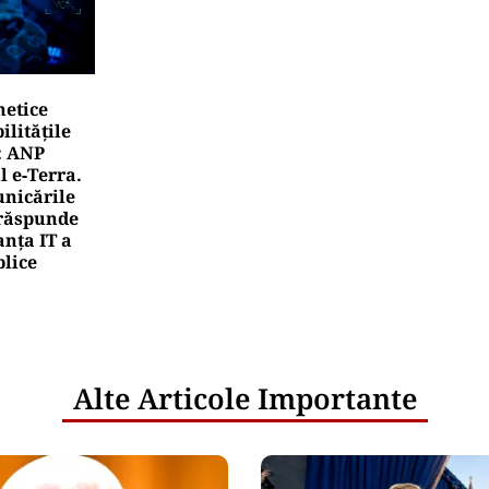
netice
litățile
: ANP
l e‑Terra.
nicările
e răspunde
nța IT a
blice
Alte Articole Importante