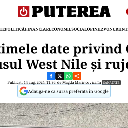
TE
POLITICĂ
FINANCIAR
ECONOMIE
SOCIAL
OPINII
ZVONURI
IN
timele date privind 
usul West Nile și ruj
Publicat: 14 aug. 2024, 11:36, de
Magda Marincovici
, în
SĂNĂTATE
Adaugă-ne ca sursă preferată în Google