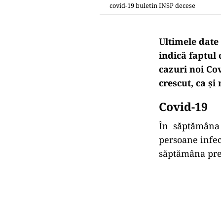
covid-19 buletin INSP decese
Ultimele date 
indică faptul
cazuri noi Cov
crescut, ca ș
Covid-19
În săptămâna 5
persoane infec
săptămâna prec