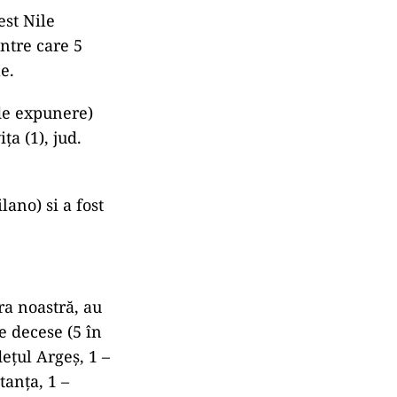
est Nile
intre care 5
e.
 de expunere)
ța (1), jud.
lano) si a fost
ra noastră, au
e decese (5 în
dețul Argeș, 1 –
tanța, 1 –