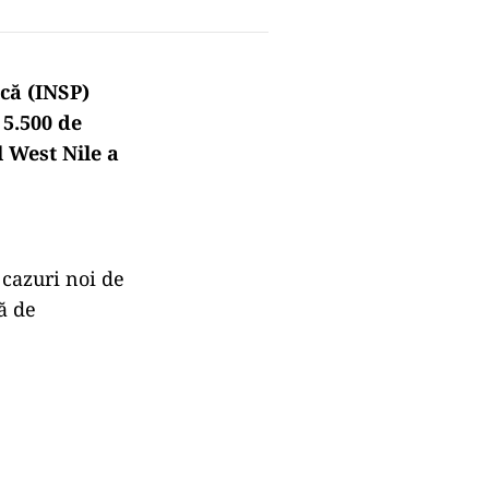
ică (INSP)
 5.500 de
l West Nile a
 cazuri noi de
ță de