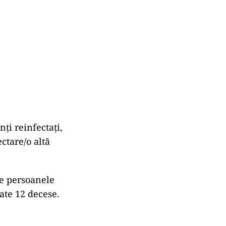
ți reinfectați,
ctare/o altă
te persoanele
ate 12 decese.