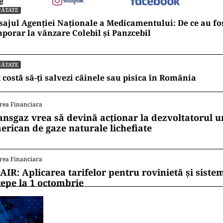
NĂTATE
ajul Agenției Naționale a Medicamentului: De ce au fos
porar la vânzare Colebil și Panzcebil
NĂTATE
 costă să-ți salvezi câinele sau pisica în România
rea Financiara
ansgaz vrea să devină acționar la dezvoltatorul u
erican de gaze naturale lichefiate
rea Financiara
AIR: Aplicarea tarifelor pentru rovinietă și siste
cepe la 1 octombrie