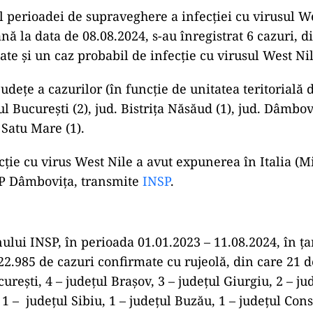
l perioadei de supraveghere a infecției cu virusul W
nă la data de 08.08.2024, s-au înregistrat 6 cazuri, d
ate și un caz probabil de infecție cu virusul West Nil
județe a cazurilor (în funcție de unitatea teritorială
l București (2), jud. Bistrița Năsăud (1), jud. Dâmbovi
 Satu Mare (1).
ție cu virus West Nile a avut expunerea în Italia (Mi
SP Dâmbovița, transmite
INSP
.
nului INSP, în perioada 01.01.2023 – 11.08.2024, în ța
 22.985 de cazuri confirmate cu rujeolă, din care 21 d
rești, 4 – județul Brașov, 3 – județul Giurgiu, 2 – ju
1 – județul Sibiu, 1 – județul Buzău, 1 – județul Cons