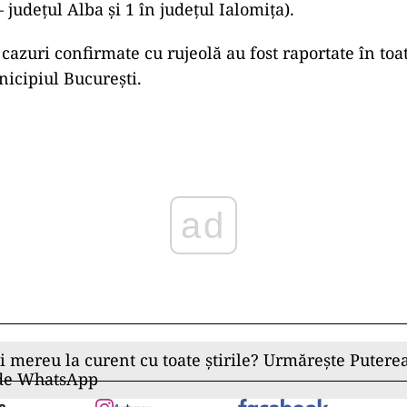
 – județul Alba și 1 în județul Ialomița).
cazuri confirmate cu rujeolă au fost raportate în toat
nicipiul București.
ad
ii mereu la curent cu toate știrile? Urmărește Puterea
 de WhatsApp