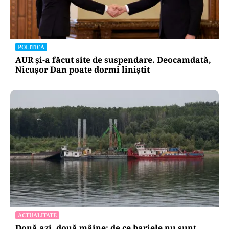
POLITICĂ
AUR și-a făcut site de suspendare. Deocamdată,
Nicușor Dan poate dormi liniștit
ACTUALITATE
Două azi, două mâine: de ce barjele nu sunt