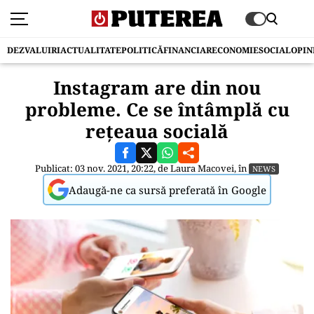
DEZVALUIRI
ACTUALITATE
POLITICĂ
FINANCIAR
ECONOMIE
SOCIAL
OPIN
Instagram are din nou
probleme. Ce se întâmplă cu
rețeaua socială
Publicat: 03 nov. 2021, 20:22, de
Laura Macovei
, în
NEWS
Adaugă-ne ca sursă preferată în Google