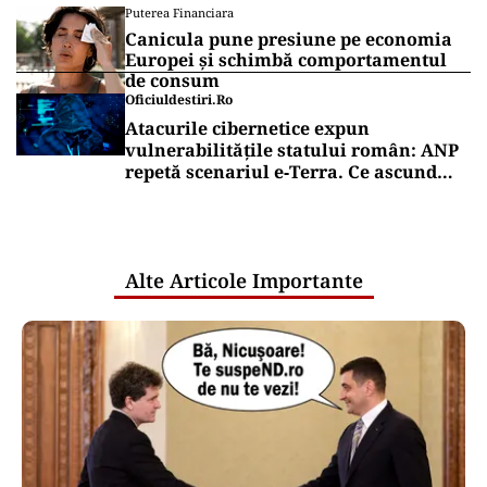
Puterea Financiara
Canicula pune presiune pe economia
Europei și schimbă comportamentul
de consum
Oficiuldestiri.ro
Atacurile cibernetice expun
vulnerabilitățile statului român: ANP
repetă scenariul e‑Terra. Ce ascund
comunicările oficiale și cine răspunde
pentru mentenanța IT a instituțiilor
publice
Alte Articole Importante