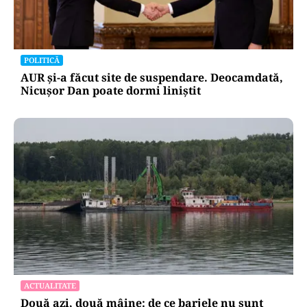
POLITICĂ
AUR și-a făcut site de suspendare. Deocamdată,
Nicușor Dan poate dormi liniștit
ACTUALITATE
Două azi, două mâine: de ce barjele nu sunt