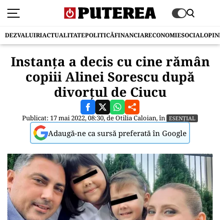
DEZVALUIRI
ACTUALITATE
POLITICĂ
FINANCIAR
ECONOMIE
SOCIAL
OPIN
Instanța a decis cu cine rămân
copiii Alinei Sorescu după
divorțul de Ciucu
Publicat: 17 mai 2022, 08:30, de
Otilia Caloian
, în
ESENȚIAL
Adaugă-ne ca sursă preferată în Google