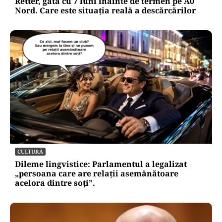
Retter, gata cu 7 luni înainte de termen pe A0
Nord. Care este situația reală a descărcărilor
CULTURĂ
Dileme lingvistice: Parlamentul a legalizat
„persoana care are relații asemănătoare
acelora dintre soți”.