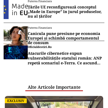
Puterea Financiara
Țările UE reconfigurează conceptul
„Made in Europe” în jurul produselor,
nu al țărilor
Puterea Financiara
Canicula pune presiune pe economia
Europei și schimbă comportamentul
de consum
Oficiuldestiri.ro
Atacurile cibernetice expun
vulnerabilitățile statului român: ANP
repetă scenariul e‑Terra. Ce ascund
comunicările oficiale și cine răspunde
pentru mentenanța IT a instituțiilor
publice
Alte Articole Importante
EXCLUSIV
EXCLUSIV