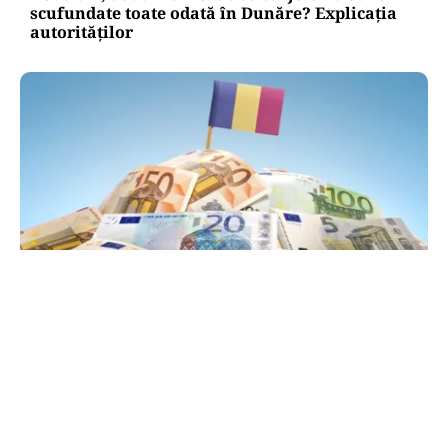
scufundate toate odată în Dunăre? Explicația
autorităților
POLITICĂ
PSD atacă USR și PNL după sesizarea la CCR:
„Sacrifică 771 de milioane de euro pentru
Dominic Fritz”