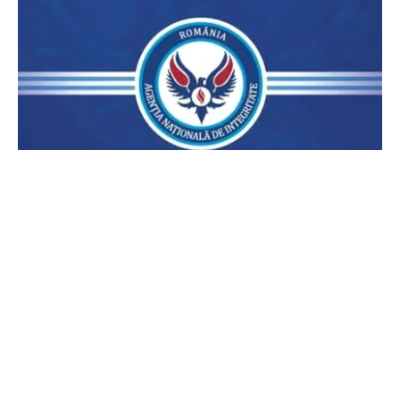
POLITICĂ
Lovitură pentru legea ANI: USR și PNL au
sesizat CCR. Decizia poate influența banii din
PNRR
TOS
Politica Cookies
Protecția Datelor Personale
Despre Noi
Publicitate
Echipa
© 2026, toate drepturile rezervate puterea.ro