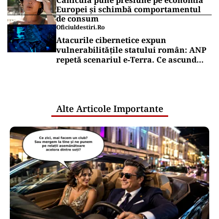
Canicula pune presiune pe economia
Europei și schimbă comportamentul
de consum
Oficiuldestiri.ro
Atacurile cibernetice expun
vulnerabilitățile statului român: ANP
repetă scenariul e‑Terra. Ce ascund
comunicările oficiale și cine răspunde
pentru mentenanța IT a instituțiilor
publice
Alte Articole Importante