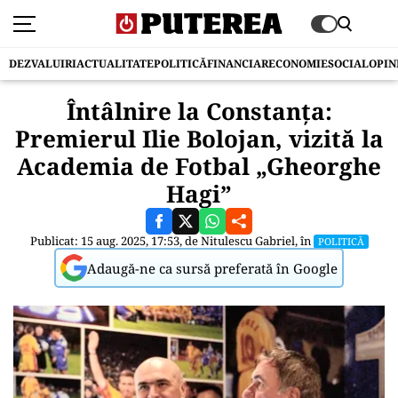
DEZVALUIRI
ACTUALITATE
POLITICĂ
FINANCIAR
ECONOMIE
SOCIAL
OPIN
Întâlnire la Constanța:
Premierul Ilie Bolojan, vizită la
Academia de Fotbal „Gheorghe
Hagi”
Publicat: 15 aug. 2025, 17:53, de
Nitulescu Gabriel
, în
POLITICĂ
Adaugă-ne ca sursă preferată în Google