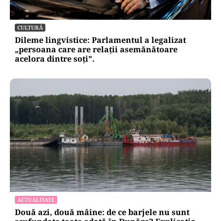
CULTURĂ
Dileme lingvistice: Parlamentul a legalizat
„persoana care are relații asemănătoare
acelora dintre soți”.
ACTUALITATE
Două azi, două mâine: de ce barjele nu sunt