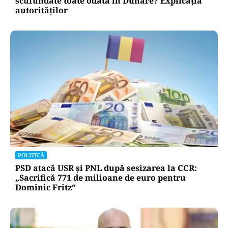
scufundate toate odată în Dunăre? Explicația
autorităților
POLITICĂ
PSD atacă USR și PNL după sesizarea la CCR:
„Sacrifică 771 de milioane de euro pentru
Dominic Fritz”