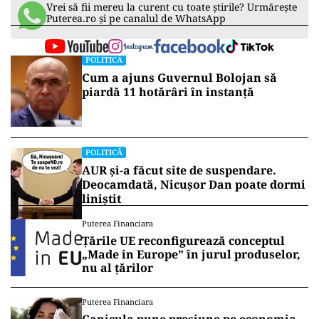
Vrei să fii mereu la curent cu toate știrile? Urmărește
Puterea.ro și pe canalul de WhatsApp
POLITICĂ
Cum a ajuns Guvernul Bolojan să
piardă 11 hotărâri în instanță
POLITICĂ
AUR și-a făcut site de suspendare.
Deocamdată, Nicușor Dan poate dormi
liniștit
Puterea Financiara
Țările UE reconfigurează conceptul
„Made in Europe” în jurul produselor,
nu al țărilor
Puterea Financiara