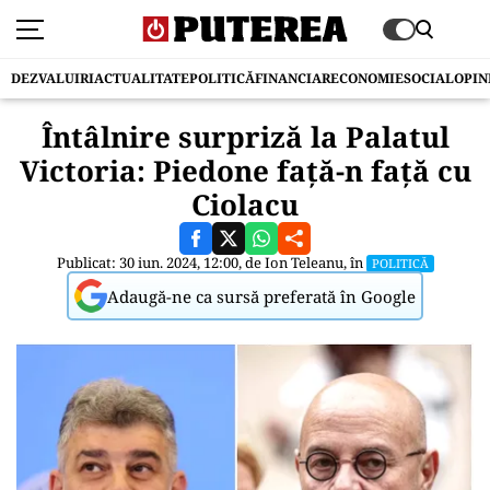
DEZVALUIRI
ACTUALITATE
POLITICĂ
FINANCIAR
ECONOMIE
SOCIAL
OPIN
Întâlnire surpriză la Palatul
Victoria: Piedone față-n față cu
Ciolacu
Publicat: 30 iun. 2024, 12:00, de
Ion Teleanu
, în
POLITICĂ
Adaugă-ne ca sursă preferată în Google