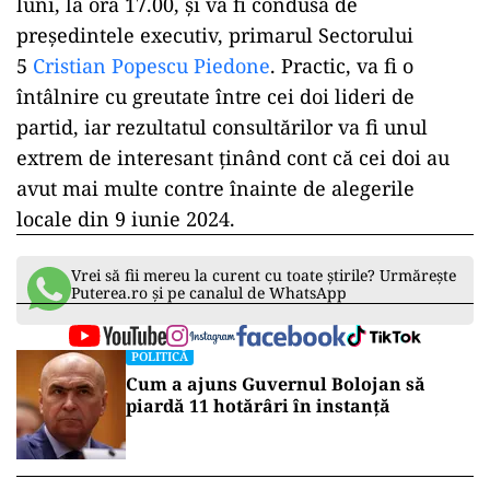
luni, la ora 17.00, și va fi condusă de
președintele executiv, primarul Sectorului
5
Cristian Popescu Piedone
. Practic, va fi o
întâlnire cu greutate între cei doi lideri de
partid, iar rezultatul consultărilor va fi unul
extrem de interesant ținând cont că cei doi au
avut mai multe contre înainte de alegerile
locale din 9 iunie 2024.
Vrei să fii mereu la curent cu toate știrile? Urmărește
Puterea.ro și pe canalul de WhatsApp
POLITICĂ
Cum a ajuns Guvernul Bolojan să
piardă 11 hotărâri în instanță