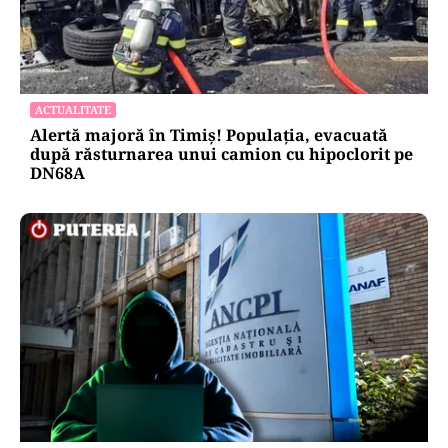
ACTUALITATE
Alertă majoră în Timiș! Populația, evacuată
după răsturnarea unui camion cu hipoclorit pe
DN68A