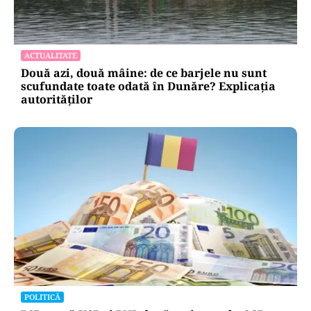
ACTUALITATE
Două azi, două mâine: de ce barjele nu sunt
scufundate toate odată în Dunăre? Explicația
autorităților
POLITICĂ