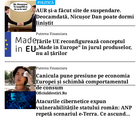
POLITICĂ
AUR și-a făcut site de suspendare.
Deocamdată, Nicușor Dan poate dormi
liniștit
Puterea Financiara
Țările UE reconfigurează conceptul
„Made in Europe” în jurul produselor,
nu al țărilor
Puterea Financiara
Canicula pune presiune pe economia
Europei și schimbă comportamentul
de consum
Oficiuldestiri.ro
Atacurile cibernetice expun
vulnerabilitățile statului român: ANP
repetă scenariul e‑Terra. Ce ascund
comunicările oficiale și cine răspunde
pentru mentenanța IT a instituțiilor
publice