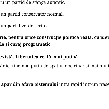
tru un partid de stânga autentic.
 un partid conservator normal.
 un partid verde serios.
orie, pentru orice construcție politică reală, cu ide
le și curaj programatic.
 există. Libertatea reală, mai puțină
iei ține mai puțin de spațiul doctrinar și mai mul
e apar din afara Sistemului
intră rapid într-un trase