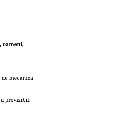
i, oameni,
t de mecanica
u previzibil: