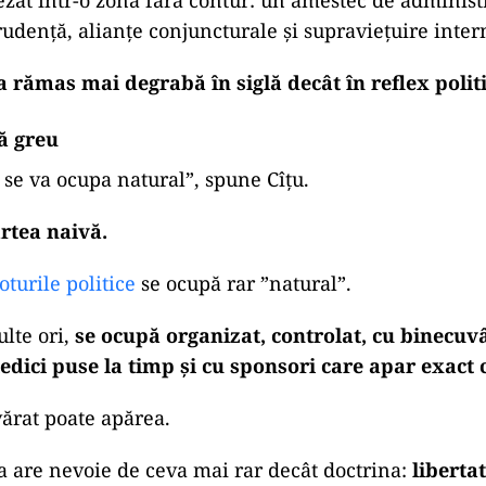
șezat într-o zonă fără contur: un amestec de administr
udență, alianțe conjuncturale și supraviețuire inter
 rămas mai degrabă în siglă decât în reflex politi
ă greu
 se va ocupa natural”, spune Cîțu.
rtea naivă.
loturile politice
se ocupă rar ”natural”.
lte ori,
se ocupă organizat, controlat, cu binecuv
iedici puse la timp și cu sponsori care apar exact
ărat poate apărea.
a are nevoie de ceva mai rar decât doctrina:
liberta