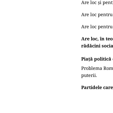
Are loc și pen
Are loc pentru
Are loc pentru
Are loc, în te
rădăcini socia
Piață politică
Problema Român
puterii.
Partidele car