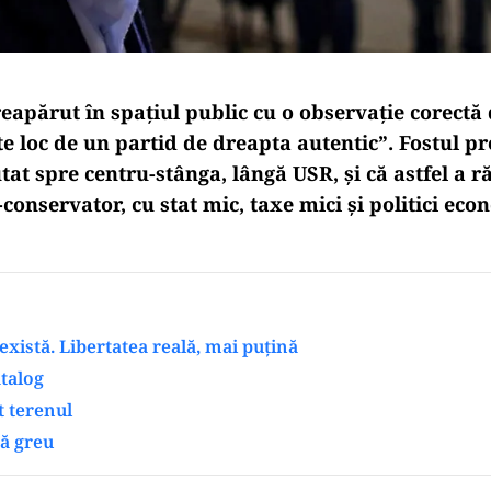
reapărut în spațiul public cu o observație corectă
te loc de un partid de dreapta autentic”. Fostul 
at spre centru-stânga, lângă USR, și că astfel a 
-conservator, cu stat mic, taxe mici și politici ec
 există. Libertatea reală, mai puțină
talog
t terenul
pă greu