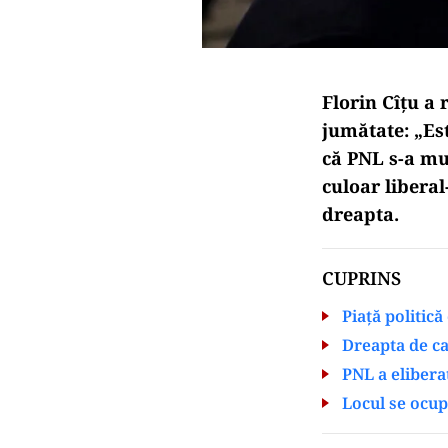
Florin Cîțu a 
jumătate: „Es
că PNL s-a mut
culoar liberal
dreapta.
CUPRINS
Piață politică
Dreapta de ca
PNL a elibera
Locul se ocu