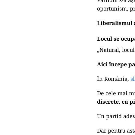
Partidul s-a a
oportunism, pr
Liberalismul a
Locul se ocup
„
Natural, locul
Aici începe pa
În România,
s
De cele mai mu
discrete, cu p
Un partid adev
Dar pentru ast