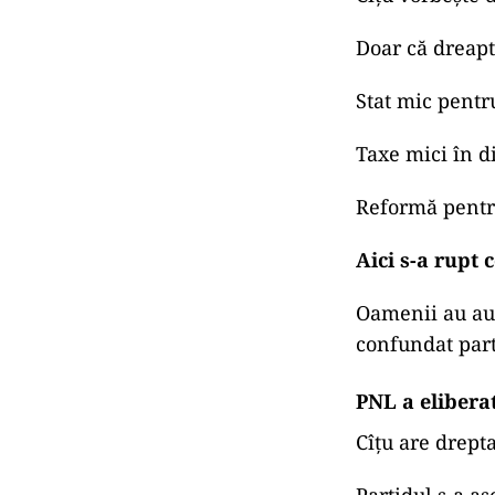
Doar că dreapt
Stat mic pentru
Taxe mici în di
Reformă pentru
Aici s-a rupt 
Oamenii au auz
confundat parti
PNL a elibera
Cîțu are drept