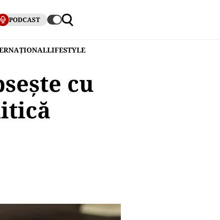
PODCAST
TERNAȚIONAL
LIFESTYLE
psește cu
itică