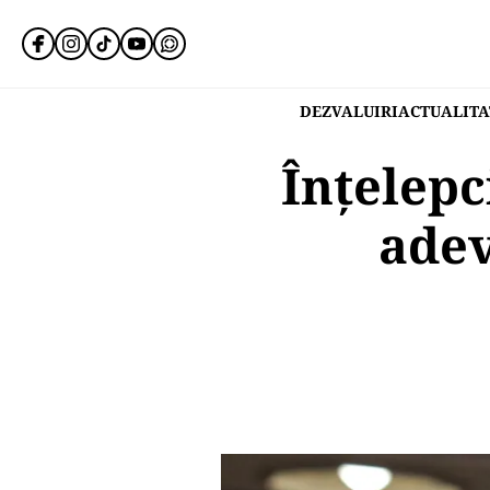
DEZVALUIRI
ACTUALITA
Înțelepc
adev