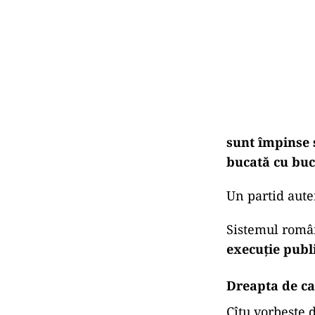
sunt împinse 
bucată cu buca
Un partid aute
Sistemul român
execuție publ
Dreapta de ca
Cîțu vorbește d