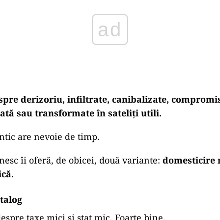
ad
spre derizoriu, infiltrate, canibalizate, comprom
tă sau transformate în sateliți utili.
ntic are nevoie de timp.
esc îi oferă, de obicei, două variante:
domesticire 
ică
.
talog
espre taxe mici și stat mic. Foarte bine.