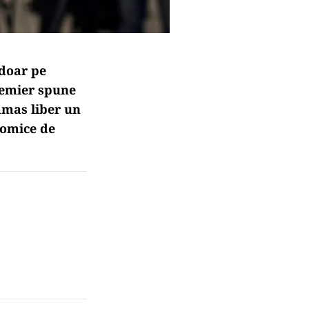
 doar pe
premier spune
rămas liber un
onomice de