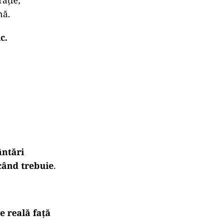
ație,
nă.
c.
ântări
 când trebuie
.
te reală față