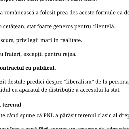
a românească a folosit prea des aceste formule ca de
 cetățean, stat foarte generos pentru clientelă.
scurs, privilegii mari în realitate.
 fraieri, excepții pentru rețea.
contractul cu publicul.
it destule predici despre ”liberalism” de la persona
dul cu aparatul de distribuție a accesului la stat.
t terenul
ate când spune că PNL a părăsit terenul clasic al drep