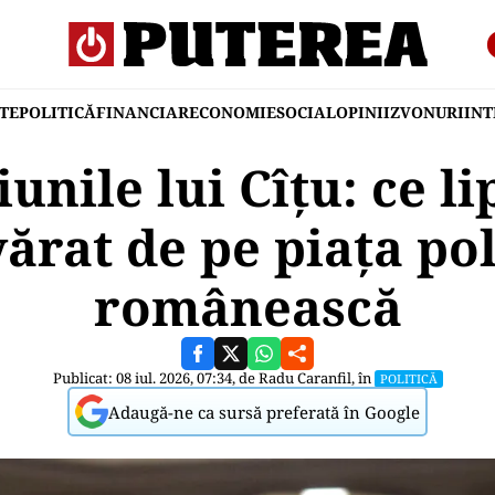
TE
POLITICĂ
FINANCIAR
ECONOMIE
SOCIAL
OPINII
ZVONURI
IN
iunile lui Cîțu: ce li
ărat de pe piața pol
românească
Publicat: 08 iul. 2026, 07:34, de
Radu Caranfil
, în
POLITICĂ
Adaugă-ne ca sursă preferată în Google