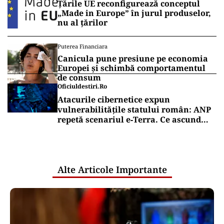
Țările UE reconfigurează conceptul
„Made in Europe” în jurul produselor,
nu al țărilor
Puterea Financiara
Canicula pune presiune pe economia
Europei și schimbă comportamentul
de consum
Oficiuldestiri.ro
Atacurile cibernetice expun
vulnerabilitățile statului român: ANP
repetă scenariul e‑Terra. Ce ascund
comunicările oficiale și cine răspunde
pentru mentenanța IT a instituțiilor
publice
Alte Articole Importante