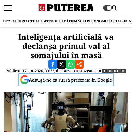
DEZVALUIRI
ACTUALITATE
POLITICĂ
FINANCIAR
ECONOMIE
SOCIAL
OPIN
Inteligența artificială va
declanșa primul val al
șomajului în masă
Publicat: 17 ian. 2026, 09:22, de
Răzvan Aprozeanu
, în
TEHNOLOGIE
Adaugă-ne ca sursă preferată în Google