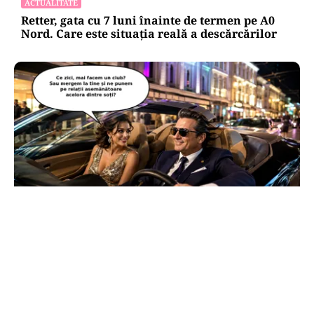
ACTUALITATE
Retter, gata cu 7 luni înainte de termen pe A0
Nord. Care este situația reală a descărcărilor
CULTURĂ
Dileme lingvistice: Parlamentul a legalizat
„persoana care are relații asemănătoare
acelora dintre soți”.