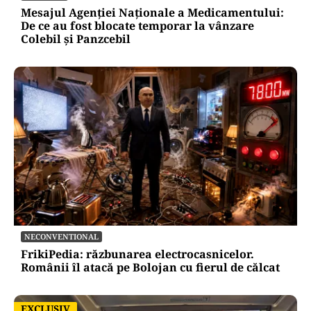
Mesajul Agenției Naționale a Medicamentului:
De ce au fost blocate temporar la vânzare
Colebil și Panzcebil
NECONVENTIONAL
FrikiPedia: răzbunarea electrocasnicelor.
Românii îl atacă pe Bolojan cu fierul de călcat
EXCLUSIV
EXCLUSIV