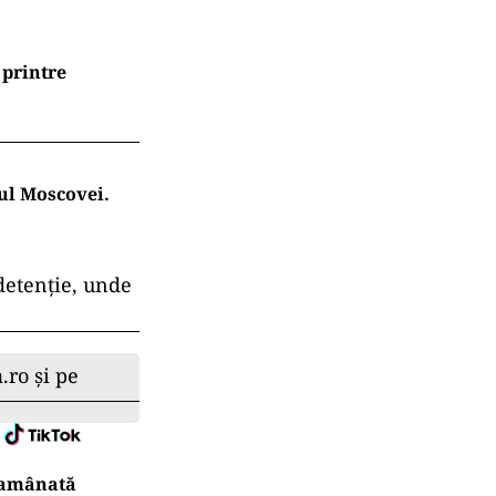
 printre
rul Moscovei.
 detenție, unde
.ro și pe
r amânată