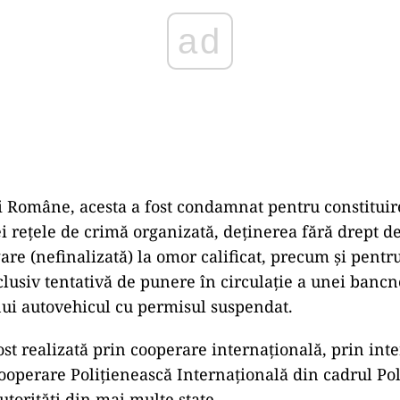
iei Române, acesta a fost condamnat pentru constituir
ei rețele de crimă organizată, deținerea fără drept d
gare (nefinalizată) la omor calificat, precum și pentru
clusiv tentativă de punere în circulație a unei bancno
ui autovehicul cu permisul suspendat.
ost realizată prin cooperare internațională, prin int
ooperare Polițienească Internațională din cadrul Po
torități din mai multe state.