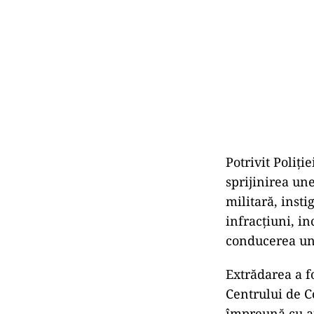
Potrivit Poliț
sprijinirea un
militară, insti
infracțiuni, in
conducerea un
Extrădarea a f
Centrului de C
împreună cu au