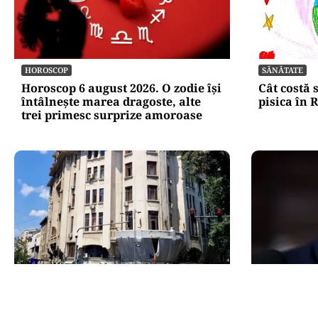
HOROSCOP
SĂNĂTATE
Horoscop 6 august 2026. O zodie își
Cât costă 
întâlnește marea dragoste, alte
pisica în
trei primesc surprize amoroase
ADMINISTRATIE
POLITICĂ
Teatrul Bulandra intră în
Mesia și t
reparații capitale: 98,6 milioane
Georgescu 