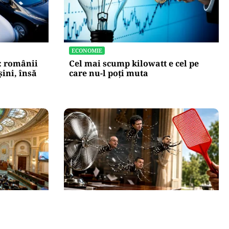
ECONOMIE
: românii
Cel mai scump kilowatt e cel pe
ini, însă
care nu-l poți muta
SĂNĂTATE
nat după
Supraviețuirea de acasă: țânțarul-
endamentul
tigru a devenit vecinul nostru.