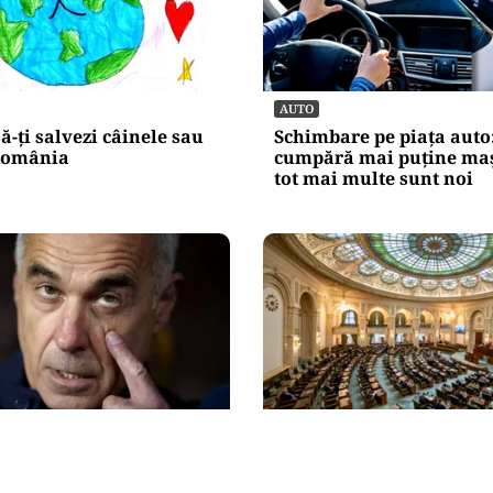
AUTO
să-ți salvezi câinele sau
Schimbare pe piața auto
 România
cumpără mai puține maș
tot mai multe sunt noi
POLITICĂ
rădarea leului: Călin
Reforma ANI trece de Se
a intrat cu colțul
un scandal politic. Am