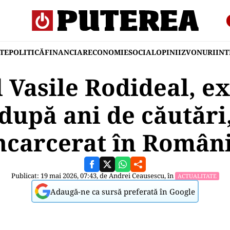
TE
POLITICĂ
FINANCIAR
ECONOMIE
SOCIAL
OPINII
ZVONURI
IN
 Vasile Rodideal, e
după ani de căutări,
ncarcerat în Român
Publicat: 19 mai 2026, 07:43, de
Andrei Ceausescu
, în
ACTUALITATE
Adaugă-ne ca sursă preferată în Google