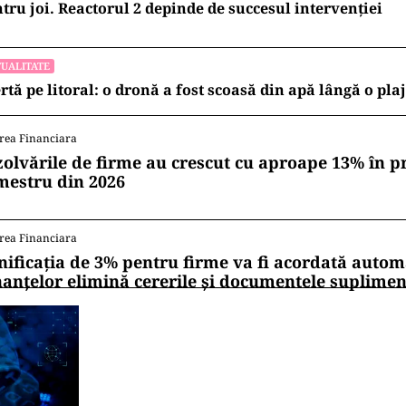
tru joi. Reactorul 2 depinde de succesul intervenției
UALITATE
rtă pe litoral: o dronă a fost scoasă din apă lângă o pl
rea Financiara
zolvările de firme au crescut cu aproape 13% în p
mestru din 2026
rea Financiara
nificația de 3% pentru firme va fi acordată autom
nanțelor elimină cererile și documentele suplime