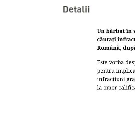
Un bărbat în v
căutați infrac
Română, după c
Este vorba des
pentru implica
infracțiuni gra
la omor calific