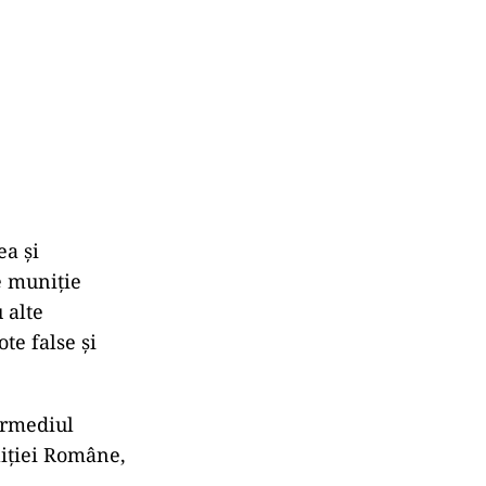
ea și
e muniție
 alte
te false și
ermediul
liției Române,