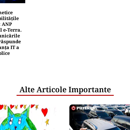
netice
litățile
: ANP
l e‑Terra.
nicările
e răspunde
nța IT a
blice
Alte Articole Importante