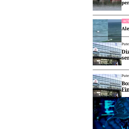
pen
ACT
Ale
Pute
Di
se
Pute
Bo
Fi