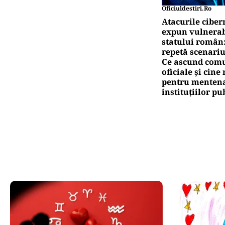
Oficiuldestiri.ro
Atacurile ciber
expun vulnerabi
statului român
repetă scenariu
Ce ascund comu
oficiale și cin
pentru mentena
instituțiilor pu