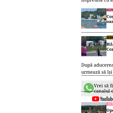
ACT
Coș
oam
INT
Bil
Com
După aducerea 
urmează să își
Vrei să f
canalul
ACT
Ope