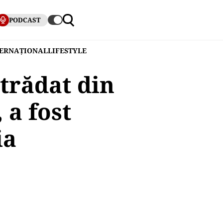
PODCAST
TERNAȚIONAL
LIFESTYLE
xtrădat din
 a fost
ia