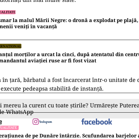
UALITATE
mar la malul Mării Negre: o dronă a explodat pe plajă,
enii veniți în vacanță
ERNAȚIONAL
anțul morților a urcat la cinci, după atentatul din cent
andantul aviației ruse ar fi fost vizat
în țară, bărbatul a fost încarcerat într-o unitate de
 execute pedeapsa stabilită de instanță.
ii mereu la curent cu toate știrile? Urmărește Puterea
 de WhatsApp
UALITATE
rațiunea de pe Dunăre întârzie. Scufundarea barjelo