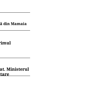
ajă din Mamaia
rimul
at. Ministerul
ntare