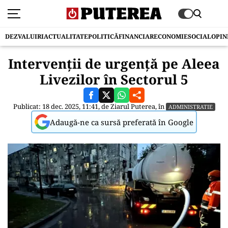
DEZVALUIRI
ACTUALITATE
POLITICĂ
FINANCIAR
ECONOMIE
SOCIAL
OPIN
Intervenții de urgență pe Aleea
Livezilor în Sectorul 5
Publicat: 18 dec. 2025, 11:41, de
Ziarul Puterea
, în
ADMINISTRATIE
Adaugă-ne ca sursă preferată în Google