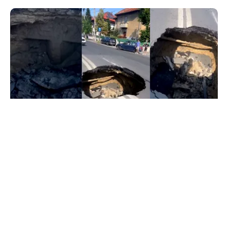
ACTUALITATE
Groapă de trei metri lângă Palatul Cotroceni. O
cântăreață a rămas cu mașina blocata în
mijlocul Capitalei: „Am căzut în groapa asta”
TOS
Politica Cookies
Protecția Datelor Personale
Despre Noi
Publicitate
Echipa