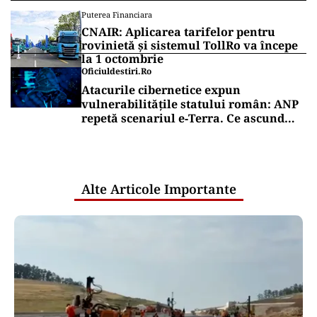
Puterea Financiara
CNAIR: Aplicarea tarifelor pentru
rovinietă și sistemul TollRo va începe
la 1 octombrie
Oficiuldestiri.ro
Atacurile cibernetice expun
vulnerabilitățile statului român: ANP
repetă scenariul e‑Terra. Ce ascund
comunicările oficiale și cine răspunde
pentru mentenanța IT a instituțiilor
publice
Alte Articole Importante