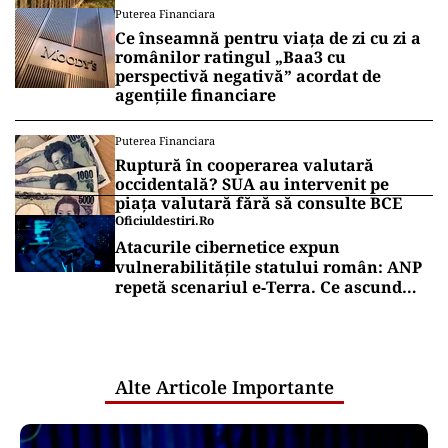
Puterea Financiara
Ce înseamnă pentru viața de zi cu zi a
românilor ratingul „Baa3 cu
perspectivă negativă” acordat de
agențiile financiare
Puterea Financiara
Ruptură în cooperarea valutară
occidentală? SUA au intervenit pe
piața valutară fără să consulte BCE
Oficiuldestiri.ro
Atacurile cibernetice expun
vulnerabilitățile statului român: ANP
repetă scenariul e‑Terra. Ce ascund
comunicările oficiale și cine răspunde
pentru mentenanța IT a instituțiilor
publice
Alte Articole Importante