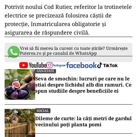
Potrivit noului Cod Rutier, referitor la trotinetele
electrice se precizează folosirea căștii de
protecție, înmatricularea obligatorie și
asigurarea de răspundere civilă.
Vrei să fii mereu la curent cu toate știrile? Urmărește
Puterea.ro și pe canalul de WhatsApp
SĂNĂTATE
Seva de smochin: lucruri pe care nu le
știai despre lichidul alb din ramuri. Ce
spun studiile despre beneficiile ei
SOCIAL
Dileme de curte: la câți metri de gardul
vecinului poți planta pomi