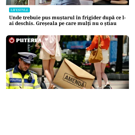
LIFESTYLE
Unde trebuie pus muștarul în frigider după ce l-
ai deschis. Greșeala pe care mulți nu o știau
LIFESTYLE
Locul din România unde trotinetele vor fi
interzise în parcuri. Cine riscă amenzi de până
la 5.000 de lei