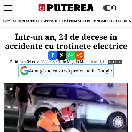
DEZVALUIRI
ACTUALITATE
POLITICĂ
FINANCIAR
ECONOMIE
SOCIAL
OPIN
Într-un an, 24 de decese în
accidente cu trotinete electrice
Publicat: 04 nov. 2024, 08:42, de
Magda Marincovici
, în
SOCIAL
Adaugă-ne ca sursă preferată în Google