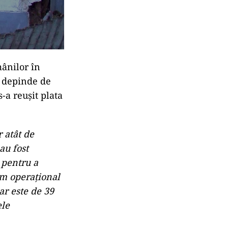
mânilor în
e depinde de
-a reușit plata
r atât de
au fost
 pentru a
im operațional
ar este de 39
ele