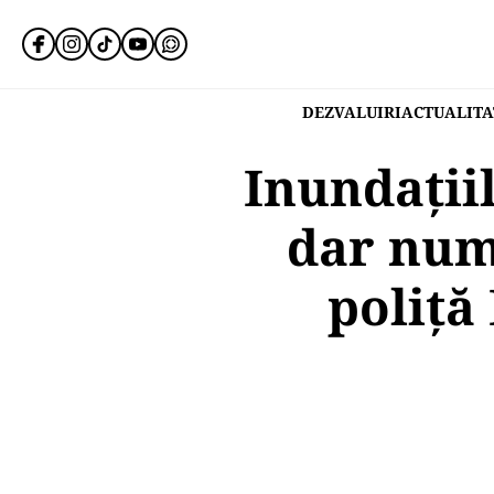
DEZVALUIRI
ACTUALITA
Inundațiil
dar numa
poliță