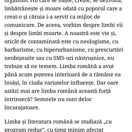
organism viu care se naște, crește, se dezvoltă,
îmbătrânește și moare odată cu poporul care a
creat-o și căruia i-a servit ca mijloc de
comunicare. De aceea, vorbim despre limbi vii
și despre limbi moarte. A noastră este vie și,
oricât de contaminată este cu neologisme, cu
barbarisme, cu hiperurbanisme, cu prescurtări
neobișnuite sau cu SMS-uri năstrușnice, nu
trebuie să ne temem. Limba română a avut
până acum puterea interioară de a rămâne ea
însăși, în ciuda variatelor influențe. Dar oare
astăzi mai are limba română această forță
intrinsecă? Semnele nu sunt deloc
încurajatoare.
Limba și literatura română se studiază „cu
program redus”, cu timp minim afectat