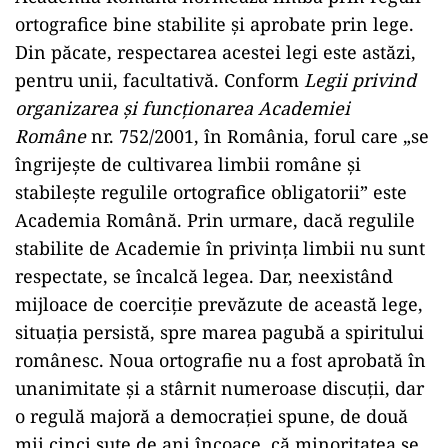
ortografice bine stabilite și aprobate prin lege.
Din păcate, respectarea acestei legi este astăzi,
pentru unii, facultativă. Conform
Legii privind
organizarea și funcționarea Academiei
Române
nr. 752/2001, în România, forul care „se
îngrijește de cultivarea limbii române și
stabilește regulile ortografice obligatorii” este
Academia Română. Prin urmare, dacă regulile
stabilite de Academie în privința limbii nu sunt
respectate, se încalcă legea. Dar, neexistând
mijloace de coerciție prevăzute de această lege,
situația persistă, spre marea pagubă a spiritului
românesc. Noua ortografie nu a fost aprobată în
unanimitate și a stârnit numeroase discuții, dar
o regulă majoră a democrației spune, de două
mii cinci sute de ani încoace, că minoritatea se