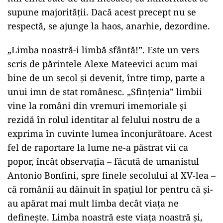
supune majorității. Dacă acest precept nu se
respectă, se ajunge la haos, anarhie, dezordine.
„Limba noastră-i limbă sfântă!”. Este un vers
scris de părintele Alexe Mateevici acum mai
bine de un secol și devenit, între timp, parte a
unui imn de stat românesc. „Sfințenia” limbii
vine la români din vremuri imemoriale și
rezidă în rolul identitar al felului nostru de a
exprima în cuvinte lumea înconjurătoare. Acest
fel de raportare la lume ne-a păstrat vii ca
popor, încât observația – făcută de umanistul
Antonio Bonfini, spre finele secolului al XV-lea –
că românii au dăinuit în spațiul lor pentru că și-
au apărat mai mult limba decât viața ne
definește. Limba noastră este viața noastră și,