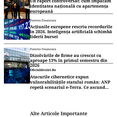
Un raport controversat: cum împăcăm
identitatea națională cu apartenența
europeană
Puterea Financiara
Acțiunile europene rescriu recordurile
în 2026. Inteligența artificială schimbă
liderii bursei
Puterea Financiara
Dizolvările de firme au crescut cu
aproape 13% în primul semestru din
2026
Oficiuldestiri.ro
Atacurile cibernetice expun
vulnerabilitățile statului român: ANP
repetă scenariul e‑Terra. Ce ascund
comunicările oficiale și cine răspunde
pentru mentenanța IT a instituțiilor
publice
Alte Articole Importante