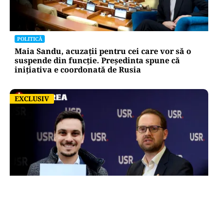
POLITICĂ
Maia Sandu, acuzații pentru cei care vor să o
suspende din funcție. Președinta spune că
inițiativa e coordonată de Rusia
EXCLUSIV
EXCLUSIV
ACTUALITATE