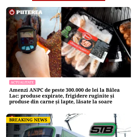
ACTUALITATE
Amenzi ANPC de peste 300.000 de lei la Bâlea
Lac: produse expirate, frigidere ruginite și
produse din carne și lapte, lăsate la soare
BREAKING NEWS
BREAKING NEWS