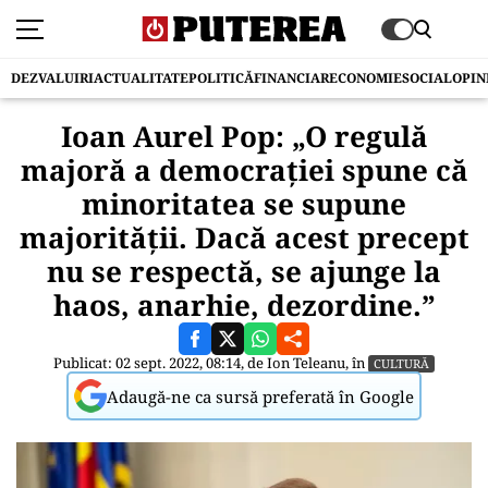
DEZVALUIRI
ACTUALITATE
POLITICĂ
FINANCIAR
ECONOMIE
SOCIAL
OPIN
Ioan Aurel Pop: „O regulă
majoră a democrației spune că
minoritatea se supune
majorității. Dacă acest precept
nu se respectă, se ajunge la
haos, anarhie, dezordine.”
Publicat: 02 sept. 2022, 08:14, de
Ion Teleanu
, în
CULTURĂ
Adaugă-ne ca sursă preferată în Google