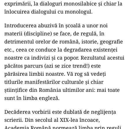
exprimării, la dialoguri monosilabice și chiar la
înlocuirea dialogului cu monologul.
Introducerea abuzivă în școală a unor noi
materii (discipline) se face, de regulă, în
detrimentul orelor de română, istorie, geografie
etc., ceea ce conduce la degradarea existenței
noastre ca indivizi și ca popor. Rezultatul acestui
păcătos parcurs (azi se zice trend!) este
părăsirea limbii noastre. Vă rog să vedeți
titlurile manifestărilor culturale și chiar
științifice din România ultimilor ani: mai toate
sunt în limba engleză.
Decăderea vorbirii este dublată de neglijența
scrierii. Din secolul al XIX-lea încoace,
Academia Română normează limba prin reguli