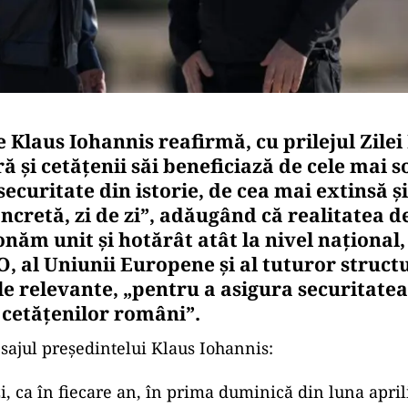
 Klaus Iohannis reafirmă, cu prilejul Zile
ă şi cetăţenii săi beneficiază de cele mai s
securitate din istorie, de cea mai extinsă ş
ncretă, zi de zi”, adăugând că realitatea d
onăm unit şi hotărât atât la nivel naţional, 
, al Uniunii Europene şi al tuturor structu
e relevante, „pentru a asigura securitatea
cetăţenilor români”.
sajul preşedintelui Klaus Iohannis:
, ca în fiecare an, în prima duminică din luna apri