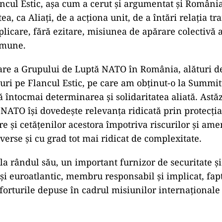
ncul Estic, aşa cum a cerut şi argumentat şi Români
a, ca Aliaţi, de a acţiona unit, de a întări relaţia tra
licare, fără ezitare, misiunea de apărare colectivă a 
omune.
are a Grupului de Luptă NATO în România, alături de 
cturi pe Flancul Estic, pe care am obţinut-o la Summit
ă întocmai determinarea şi solidaritatea aliată. Astă
 NATO îşi dovedeşte relevanţa ridicată prin protecţia
e şi cetăţenilor acestora împotriva riscurilor şi ame
verse şi cu grad tot mai ridicat de complexitate.
a rândul său, un important furnizor de securitate şi 
 şi euroatlantic, membru responsabil şi implicat, fa
forturile depuse în cadrul misiunilor internaţionale 