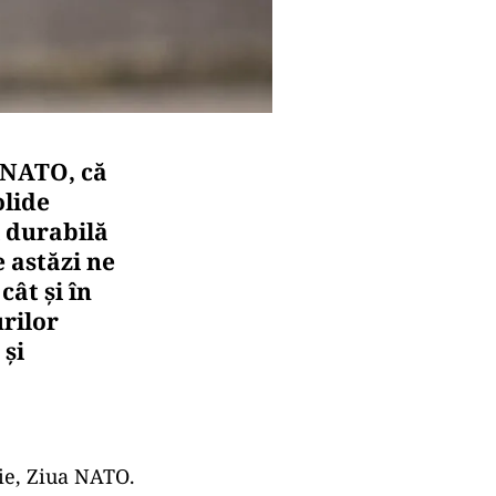
i NATO, că
olide
i durabilă
e astăzi ne
cât şi în
rilor
 şi
lie, Ziua NATO.