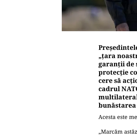
Preşedintele
„ţara noastr
garanţii de 
protecţie co
cere să acţi
cadrul NATO
multilateral
bunăstarea 
Acesta este me
„Marcăm astăzi