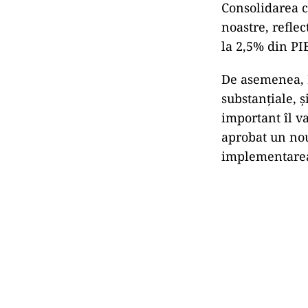
Consolidarea ca
noastre, reflec
la 2,5% din PI
De asemenea, 
substanţiale, 
important îl v
aprobat un nou
implementarea