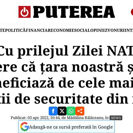
TE
POLITICĂ
FINANCIAR
ECONOMIE
SOCIAL
OPINII
ZVONURI
IN
Cu prilejul Zilei NA
re că ţara noastră ş
neficiază de cele mai
ii de securitate din 
Publicat: 03 apr. 2022, 10:44, de
Mădălina Bălăceanu
, în
NEWS
Adaugă-ne ca sursă preferată în Google