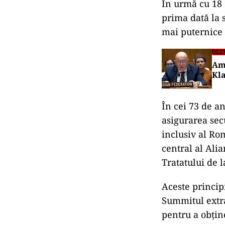
În urmă cu 18 
prima dată la 
mai puternice A
DEZ
Amb
Kla
În cei 73 de an
asigurarea secu
inclusiv al Ro
central al Alia
Tratatului de 
Aceste princip
Summitul extra
pentru a obţin