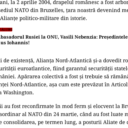
ani, la 2 aprilie 2004, drapelul românesc a fost arbo
sediul NATO din Bruxelles, ţara noastră devenind m
lianţe politico-militare din istorie.
VĂLUIRI
asadorul Rusiei la ONU, Vasili Nebenzia: Președintele
us Iohannis!
i de existenţă, Alianţa Nord-Atlantică şi-a dovedit ro
rităţii euroatlantice, fiind garantul securităţii stat
mâniei. Apărarea colectivă a fost şi trebuie să rămâ
nţei Nord-Atlantice, aşa cum este prevăzut în Articol
la Washington.
ii au fost reconfirmate în mod ferm şi elocvent la Bru
ordinar al NATO din 24 martie, când au fost luate m
e consolidarea, pe termen lung, a posturii Aliate de 