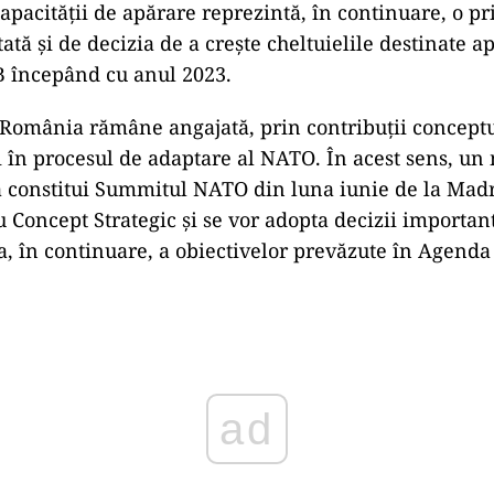
pacităţii de apărare reprezintă, în continuare, o prio
tată şi de decizia de a creşte cheltuielile destinate ap
B începând cu anul 2023.
România rămâne angajată, prin contribuţii concept
şi în procesul de adaptare al NATO. În acest sens, u
a constitui Summitul NATO din luna iunie de la Madr
 Concept Strategic şi se vor adopta decizii importan
, în continuare, a obiectivelor prevăzute în Agend
ad