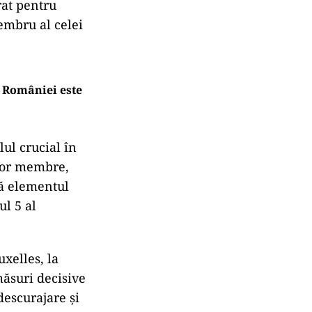
rat pentru
embru al celei
 României este
lul crucial în
elor membre,
nă elementul
ul 5 al
xelles, la
ăsuri decisive
descurajare şi