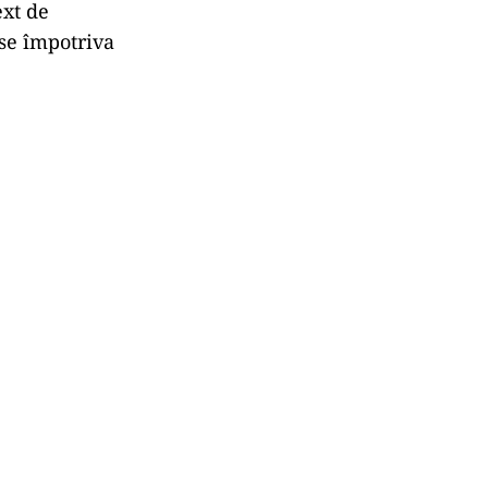
ext de
use împotriva