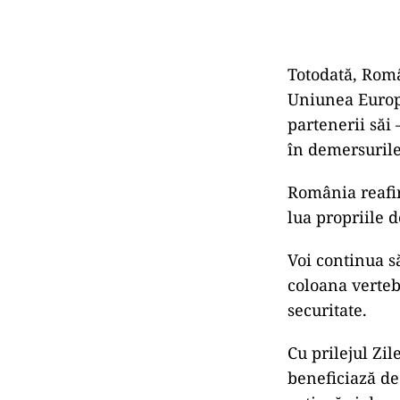
Totodată, Rom
Uniunea Europe
partenerii săi
în demersurile 
România reafir
lua propriile d
Voi continua să
coloana verteb
securitate.
Cu prilejul Zil
beneficiază de 