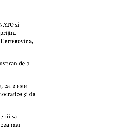
 NATO şi
prijini
 Herţegovina,
suveran de a
, care este
mocratice şi de
enii săi
e cea mai