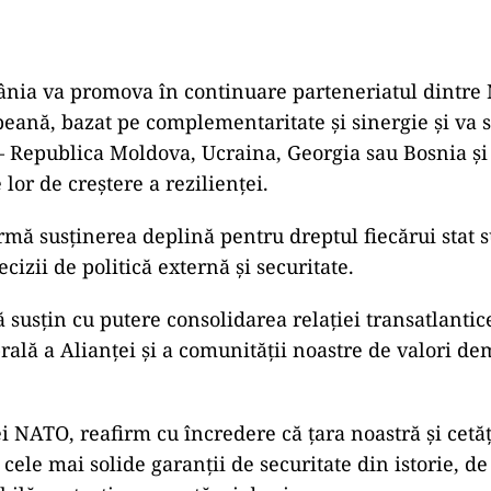
ânia va promova în continuare parteneriatul dintre
ană, bazat pe complementaritate şi sinergie şi va s
 – Republica Moldova, Ucraina, Georgia sau Bosnia şi
lor de creştere a rezilienţei.
mă susţinerea deplină pentru dreptul fiecărui stat 
ecizii de politică externă şi securitate.
 susţin cu putere consolidarea relaţiei transatlantice
rală a Alianţei şi a comunităţii noastre de valori de
ei NATO, reafirm cu încredere că ţara noastră şi cetăţ
cele mai solide garanţii de securitate din istorie, d