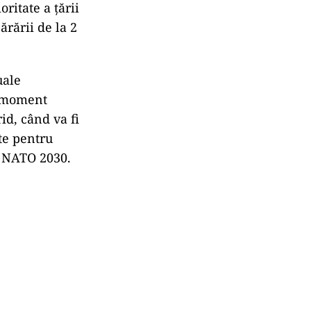
ritate a ţării
ărării de la 2
uale
n moment
id, când va fi
te pentru
a NATO 2030.