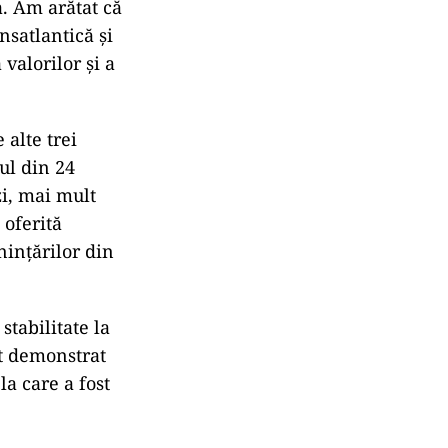
a. Am arătat că
nsatlantică şi
valorilor şi a
alte trei
ul din 24
zi, mai mult
 oferită
ninţărilor din
stabilitate la
pt demonstrat
la care a fost