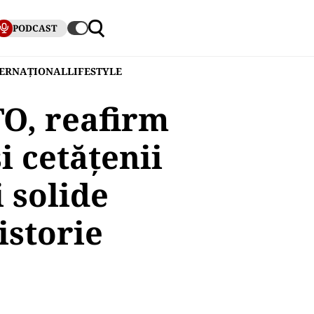
PODCAST
TERNAȚIONAL
LIFESTYLE
TO, reafirm
i cetăţenii
 solide
istorie