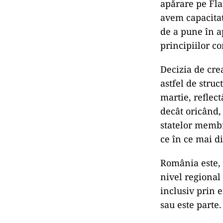
apărare pe Fla
avem capacitate
de a pune în ap
principiilor c
Decizia de cre
astfel de stru
martie, reflect
decât oricând,
statelor membr
ce în ce mai di
România este, l
nivel regional
inclusiv prin e
sau este parte.