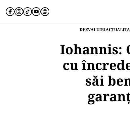
DEZVALUIRI
ACTUALITA
Iohannis: 
cu încrede
săi be
garanţ