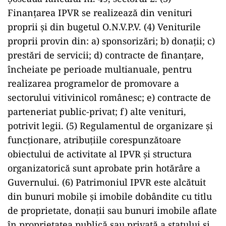
Finanţarea IPVR se realizează din venituri
proprii şi din bugetul O.N.V.P.V. (4) Veniturile
proprii provin din: a) sponsorizări; b) donaţii; c)
prestări de servicii; d) contracte de finanţare,
încheiate pe perioade multianuale, pentru
realizarea programelor de promovare a
sectorului vitivinicol românesc; e) contracte de
parteneriat public-privat; f) alte venituri,
potrivit legii. (5) Regulamentul de organizare şi
funcţionare, atribuţiile corespunzătoare
obiectului de activitate al IPVR şi structura
organizatorică sunt aprobate prin hotărâre a
Guvernului. (6) Patrimoniul IPVR este alcătuit
din bunuri mobile şi imobile dobândite cu titlu
de proprietate, donaţii sau bunuri imobile aflate
în proprietatea publică sau privată a statului şi