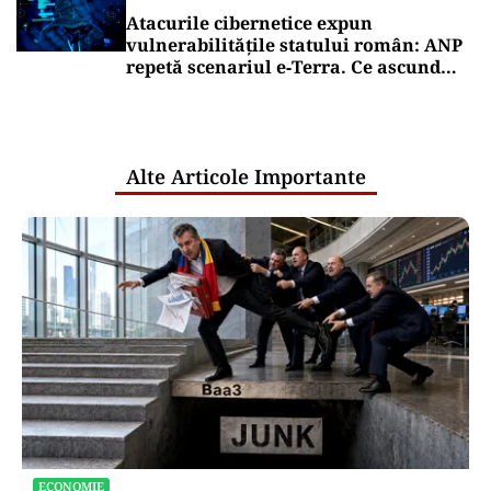
Atacurile cibernetice expun
vulnerabilitățile statului român: ANP
repetă scenariul e‑Terra. Ce ascund
comunicările oficiale și cine răspunde
pentru mentenanța IT a instituțiilor
publice
Alte Articole Importante
ECONOMIE