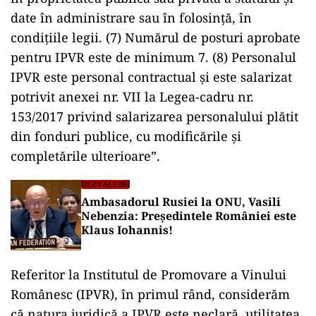
date în administrare sau în folosinţă, în
condiţiile legii. (7) Numărul de posturi aprobate
pentru IPVR este de minimum 7. (8) Personalul
IPVR este personal contractual şi este salarizat
potrivit anexei nr. VII la Legea-cadru nr.
153/2017 privind salarizarea personalului plătit
din fonduri publice, cu modificările şi
completările ulterioare”.
DEZVĂLUIRI
Ambasadorul Rusiei la ONU, Vasili
Nebenzia: Președintele României este
Klaus Iohannis!
Referitor la Institutul de Promovare a Vinului
Românesc (IPVR), în primul rând, considerăm
că natura juridică a IPVR este neclară, utilitatea