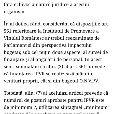
fără echivoc a naturii juridice a acestui
organism.
În al doilea rând, considerăm că dispoziţiile art.
561 referitoare la Institutul de Promovare a
Vinului Românesc ar trebui reexaminate de
Parlament şi din perspectiva impactului
bugetar, sub cel puţin două aspecte: al sursei de
finanţare şi al angajării de personal. În acest
sens, semnalăm că alin. (3) al art. 561 prevede
că finanţarea IPVR se realizează atât din
venituri proprii, cât şi din bugetul O.N.V.P.V.
Totodată, alin. (7) al aceluiaşi articol prevede că
numărul de posturi aprobate pentru IPVR este
de minimum 7, utilizarea sintagmei „minimum”