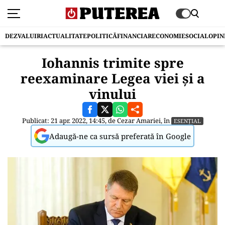
DEZVALUIRI
ACTUALITATE
POLITICĂ
FINANCIAR
ECONOMIE
SOCIAL
OPIN
Iohannis trimite spre
reexaminare Legea viei și a
vinului
Publicat: 21 apr. 2022, 14:45, de
Cezar Amariei
, în
ESENȚIAL
Adaugă-ne ca sursă preferată în Google