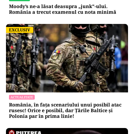
Moody’s ne-a lăsat deasupra „junk”-ului.
România a trecut examenul cu nota minimă
EXCLUSIV
EXCLUSIV
ACTUALITATE
România, în fața scenariului unui posibil atac
rusesc! Orice e posibil, dar Țările Baltice și
Polonia par în prima linie!