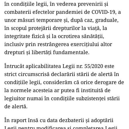
în condiţiile legii, în vederea prevenirii şi
combaterii efectelor pandemiei de COVID-19, a
unor măsuri temporare şi, după caz, graduale,
în scopul protejării drepturilor la viaţă, la
integritate fizică şi la ocrotirea sănătăţii,
inclusiv prin restrângerea exerciţiului altor
drepturi şi libertăţi fundamentale.
Întrucât aplicabilitatea Legii nr. 55/2020 este
strict circumscrisă declarării stării de alertă în
condiţiile legii, considerăm că orice derogare de
la normele acesteia ar putea fi instituită de
legiuitor numai în condiţiile subzistenţei stării
de alertă.
În raport însă cu data dezbaterii şi adoptării
Legii pentru modificarea şi completarea Legii