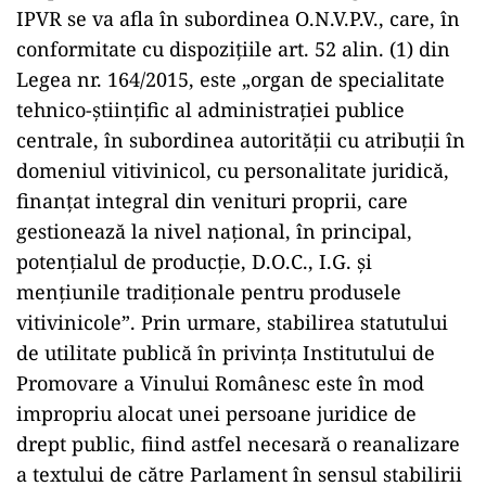
IPVR se va afla în subordinea O.N.V.P.V., care, în
conformitate cu dispoziţiile art. 52 alin. (1) din
Legea nr. 164/2015, este „organ de specialitate
tehnico-ştiinţific al administraţiei publice
centrale, în subordinea autorităţii cu atribuţii în
domeniul vitivinicol, cu personalitate juridică,
finanţat integral din venituri proprii, care
gestionează la nivel naţional, în principal,
potenţialul de producţie, D.O.C., I.G. şi
menţiunile tradiţionale pentru produsele
vitivinicole”. Prin urmare, stabilirea statutului
de utilitate publică în privinţa Institutului de
Promovare a Vinului Românesc este în mod
impropriu alocat unei persoane juridice de
drept public, fiind astfel necesară o reanalizare
a textului de către Parlament în sensul stabilirii