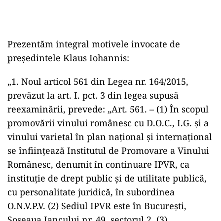
Prezentăm integral motivele invocate de
preşedintele Klaus Iohannis:
„1. Noul articol 561 din Legea nr. 164/2015,
prevăzut la art. I. pct. 3 din legea supusă
reexaminării, prevede: „Art. 561. – (1) În scopul
promovării vinului românesc cu D.O.C., I.G. şi a
vinului varietal în plan naţional şi internaţional
se înfiinţează Institutul de Promovare a Vinului
Românesc, denumit în continuare IPVR, ca
instituţie de drept public şi de utilitate publică,
cu personalitate juridică, în subordinea
O.N.V.P.V. (2) Sediul IPVR este în Bucureşti,
Şoseaua Iancului nr. 49, sectorul 2. (3)