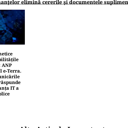
nanțelor elimină cererile și documentele suplime
netice
litățile
: ANP
l e‑Terra.
nicările
e răspunde
nța IT a
blice