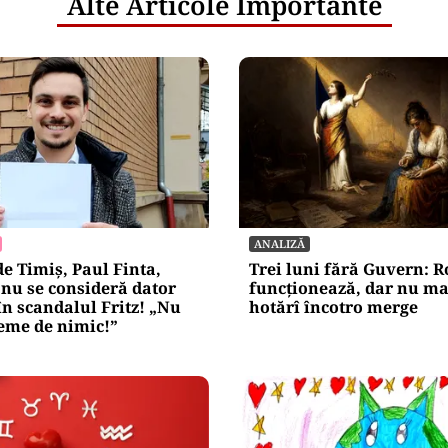
Alte Articole Importante
ANALIZĂ
de Timiș, Paul Finta,
Trei luni fără Guvern: 
nu se consideră dator
funcționează, dar nu ma
n scandalul Fritz! „Nu
hotărî încotro merge
eme de nimic!”