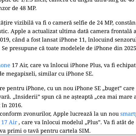
nzor de 48 MP.
ățire vizibilă va fi o cameră selfie de 24 MP, constâ
astic. Apple a actualizat ultima dată camera frontală
 2019, când a fost lansat iPhone 11, înlocuind senzor
 Se presupune că toate modelele de iPhone din 2025
hone
17 Air, care va înlocui iPhone Plus, va fi echipa
e megapixeli, similar cu iPhone SE.
re pentru iPhone, cu un nou iPhone SE „buget” care 
ară. „Insiderii” spun că ne așteaptă „cea mai mare 
 în 2016.
conform zvonurilor, Apple lucrează la un nou
smart
 17 Air
, care va înlocui modelul „Plus”. Va fi atât de
va primi o tavă pentru cartela SIM.