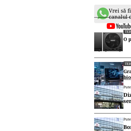
Vrei să f
canalul
TE
O p
TE
Gra
bio
Pute
Di
se
Pute
Bo