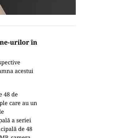
ne-urilor în
rspective
oamna acestui
e 48 de
ple care au un
de
ală a seriei
ncipală de 48
8 MP, camera