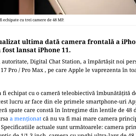
i echipate cu trei camere de 48 MP.
ualizat ultima dată camera frontală a iPho
 fost lansat iPhone 11.
 autoritate, Digital Chat Station, a împărtășit noi pe
17 Pro / Pro Max , pe care Apple le vaprezenta în t
 fi echipat cu o cameră teleobiectivă îmbunătățită d
est lucru ar face din ele primele smartphone-uri Ap
ră spate care constă în întregime din lentile de 48 
ursa
a menționat
că nu va fi mai mare camera princip
 Specificatiile actuale sunt următoarele: camera pri
ptic de 1/1.3 inch, camera cu unghi ultra-larg de 4