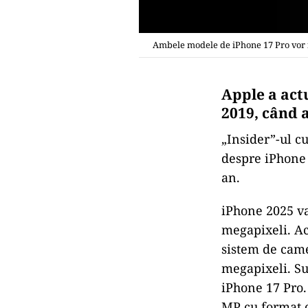
Ambele modele de iPhone 17 Pro vor f
Apple a act
2019, când a
„Insider”-ul cu
despre iPhone 
an.
iPhone 2025 va
megapixeli. Ac
sistem de came
megapixeli. S
iPhone 17 Pro.
MP cu format o