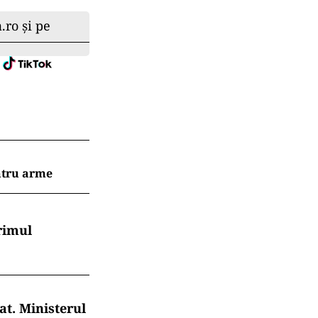
.ro și pe
ntru arme
rimul
at. Ministerul