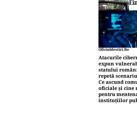
Fi
Oficiuldestiri.ro
Atacurile ciber
expun vulnerabi
statului român
repetă scenariu
Ce ascund comu
oficiale și cin
pentru mentena
instituțiilor pu