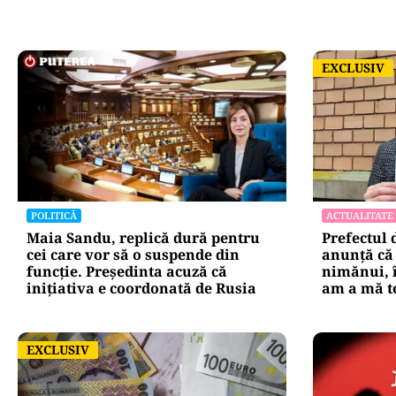
EXCLUSIV
EXCLUSIV
POLITICĂ
ACTUALITATE
Maia Sandu, replică dură pentru
Prefectul 
cei care vor să o suspende din
anunță că 
funcție. Președinta acuză că
nimănui, î
inițiativa e coordonată de Rusia
am a mă t
EXCLUSIV
EXCLUSIV