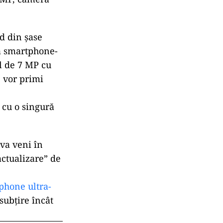
nd din șase
 a smartphone-
ul de 7 MP cu
 vor primi
t cu o singură
va veni în
actualizare” de
phone ultra-
 subțire încât