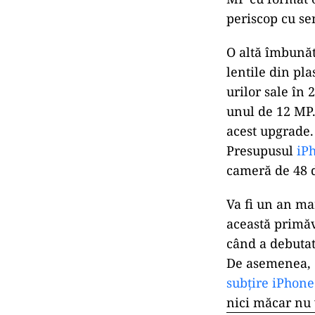
periscop cu se
O altă îmbunăt
lentile din pl
urilor sale în
unul de 12 MP.
acest upgrade.
Presupusul
iP
cameră de 48 d
Va fi un an ma
această primăv
când a debutat
De asemenea, 
subțire iPhone
nici măcar nu 