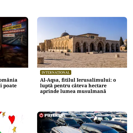
INTERNAȚIONAL
România
Al-Aqsa, fitilul Ierusalimului: o
i poate
luptă pentru câteva hectare
aprinde lumea musulmană