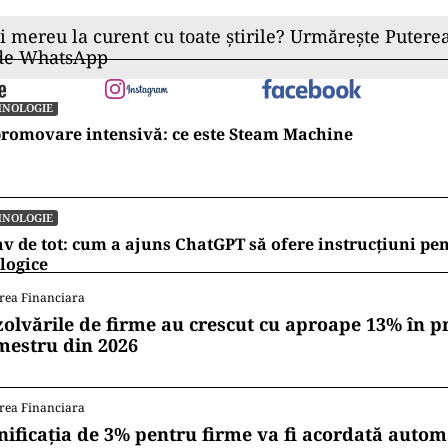
ii mereu la curent cu toate știrile? Urmărește Puterea
 de WhatsApp
HNOLOGIE
romovare intensivă: ce este Steam Machine
HNOLOGIE
v de tot: cum a ajuns ChatGPT să ofere instrucțiuni pe
logice
rea Financiara
zolvările de firme au crescut cu aproape 13% în p
mestru din 2026
rea Financiara
nificația de 3% pentru firme va fi acordată autom