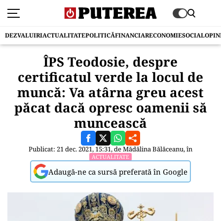
DEZVALUIRI
ACTUALITATE
POLITICĂ
FINANCIAR
ECONOMIE
SOCIAL
OPIN
ÎPS Teodosie, despre
certificatul verde la locul de
muncă: Va atârna greu acest
păcat dacă opresc oamenii să
muncească
Publicat: 21 dec. 2021, 15:31, de
Mădălina Bălăceanu
, în
ACTUALITATE
Adaugă-ne ca sursă preferată în Google