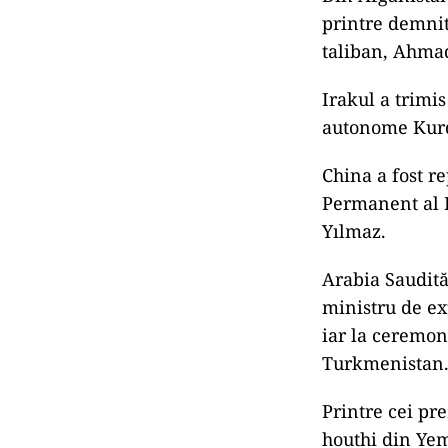
printre demnita
taliban, Ahma
Irakul a trimis
autonome Kurd
China a fost r
Permanent al P
Yılmaz.
Arabia Saudită,
ministru de ext
iar la ceremon
Turkmenistan
Printre cei pr
houthi din Yeme