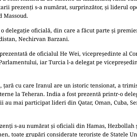
rii prezenți s-a numărat, surprinzător, și liderul opo
d Massoud.
 o delegație oficială, din care a făcut parte și premie
istan, Nechirvan Barzani.
eprezentată de oficialul He Wei, vicepreședinte al Co
arlamentului, iar Turcia l-a delegat pe vicepreședi
 țară cu care Iranul are un istoric tensionat, a trimi
erne la Teheran. India a fost prezentă printr-o deleg
ii au mai participat lideri din Qatar, Oman, Cuba, Se
.
ezenți s-au numărat și oficiali din Hamas, Hezbollah 
n, toate grupări considerate teroriste de Statele Uni