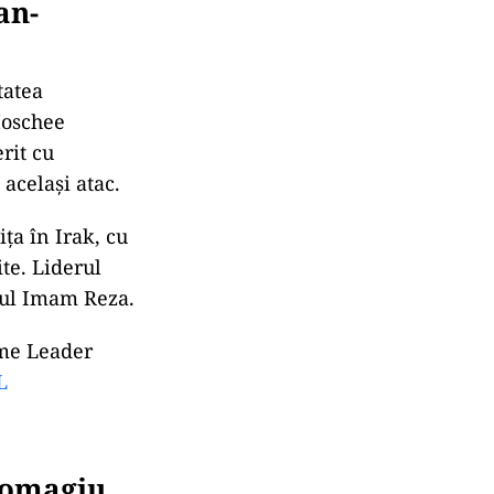
an-
tatea
Moschee
rit cu
 același atac.
ța în Irak, cu
ite. Liderul
arul Imam Reza.
me Leader
L
m omagiu