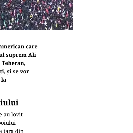
o-american care
rul suprem Ali
 Teheran,
i, și se vor
 la
iului
e au lovit
boiului
a țara din