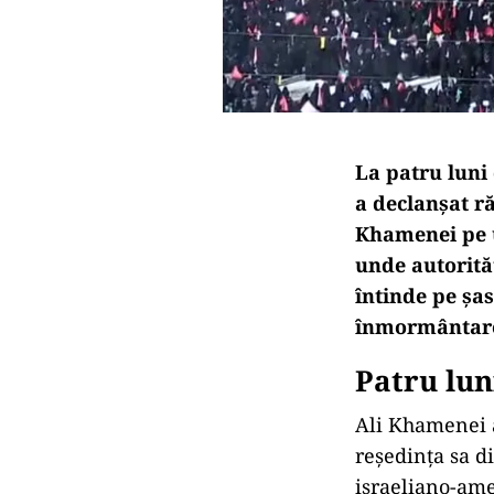
La patru luni 
a declanșat r
Khamenei pe u
unde autorităț
întinde pe șas
înmormântare
Patru lun
Ali Khamenei a
reședința sa d
israeliano-ame