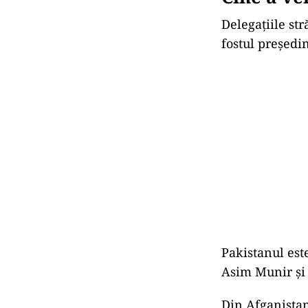
Delegațiile str
fostul președi
Pakistanul est
Asim Munir și 
Din Afganistan