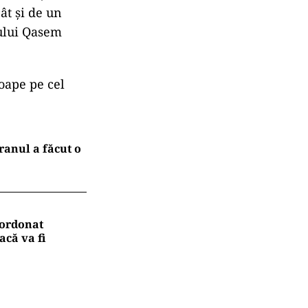
ât și de un
ului Qasem
roape pe cel
ranul a făcut o
 ordonat
că va fi