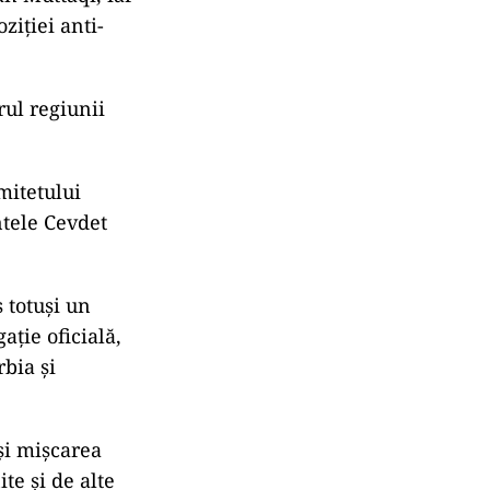
ziției anti-
rul regiunii
mitetului
ntele Cevdet
s totuși un
ație oficială,
rbia și
și mișcarea
te și de alte