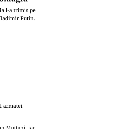
ia l-a trimis pe
Vladimir Putin.
l armatei
an Muttaqi, iar