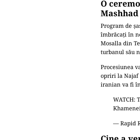
O ceremon
Mashhad
Program de șas
îmbrăcați în n
Mosalla din Te
turbanul său ne
Procesiunea va
opriri la Najaf
iranian va fi 
WATCH: Th
Khamenei’
— Rapid 
Cine a ve