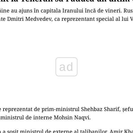
ăine au ajuns în capitala Iranului încă de vineri. Rus
nte Dmitri Medvedev, ca reprezentant special al lui 
ad
e reprezentat de prim-ministrul Shehbaz Sharif, șefu
ministrul de interne Mohsin Naqvi.
 a sosit ministrul de externe al talibanilor, Amir Kh