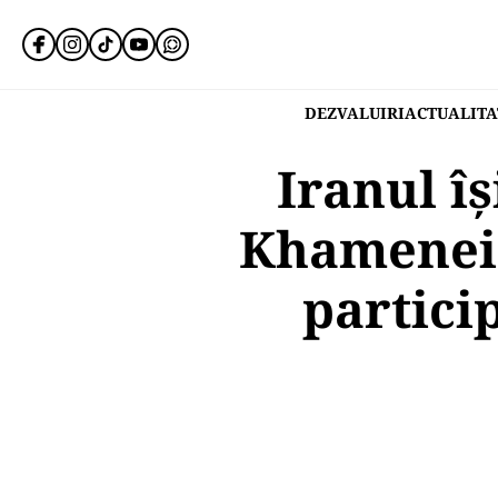
DEZVALUIRI
ACTUALITA
Iranul î
Khamenei 
partici