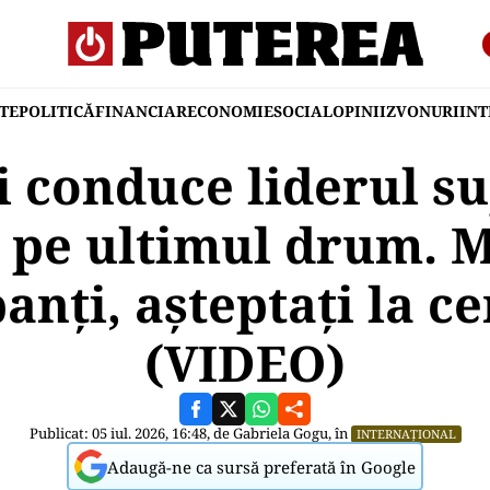
TE
POLITICĂ
FINANCIAR
ECONOMIE
SOCIAL
OPINII
ZVONURI
IN
și conduce liderul s
pe ultimul drum. M
panți, așteptați la c
(VIDEO)
Publicat: 05 iul. 2026, 16:48, de
Gabriela Gogu
, în
INTERNAȚIONAL
Adaugă-ne ca sursă preferată în Google