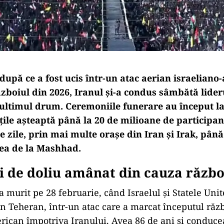
după ce a fost ucis într-un atac aerian israelian
ăzboiul din 2026, Iranul și-a condus sâmbătă lide
ltimul drum. Ceremoniile funerare au început la
ile așteaptă până la 20 de milioane de participanț
e zile, prin mai multe orașe din Iran și Irak, până
a de la Mashhad.
i de doliu amânat din cauza războ
 murit pe 28 februarie, când Israelul și Statele Unit
in Teheran, într-un atac care a marcat începutul răz
rican împotriva Iranului. Avea 86 de ani și conduce