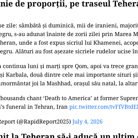
ie de proporții, pe traseul Teher
e zile: sâmbătă și duminică, mii de iranieni, majori
egru, s-au adunat înainte de zorii zilei prin Marea 
heran, unde a fost expus sicriul lui Khamenei, acope
gru. Alături au fost așezate sicriele rudelor ucise în
 continua luni și marți spre Qom, apoi va trece grani
 și Karbala, două dintre cele mai importante situri și
înmormântat joi la Mashhad, orașul său natal, la alt
ousands chant ‘Death to America’ at former Supre
s funeral in Tehran, Iran
pic.twitter.com/tvFfVBtdE
Report (@RapidReport2025)
July 4, 2026
nit la Teheran să-i aducă un ulti