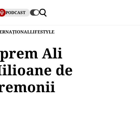
PODCAST
TERNAȚIONAL
LIFESTYLE
uprem Ali
ilioane de
eremonii