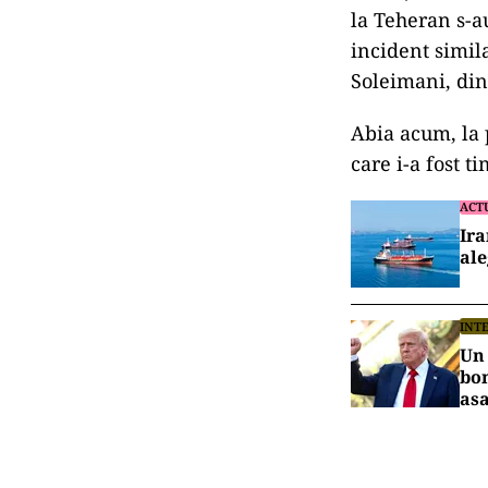
la Teheran s-a
incident simi
Soleimani, din
Abia acum, la 
care i-a fost 
ACT
Ira
ale
INT
Un 
bom
asa