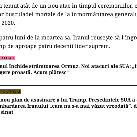
u temut atât de un nou atac în timpul ceremoniilor, c
lar busculadei mortale de la înmormântarea general
 2020.
patru luni de la moartea sa, Iranul reușește să-l îng
timp de aproape patru decenii lider suprem.
UALITATE
nul închide strâmtoarea Ormuz. Noi atacuri ale SUA: „I
gere proastă. Acum plătesc”
ERNAȚIONAL
nou plan de asasinare a lui Trump. Președintele SUA a
bardarea Iranului „cum nu s-a mai văzut vreodată”, da
sinat