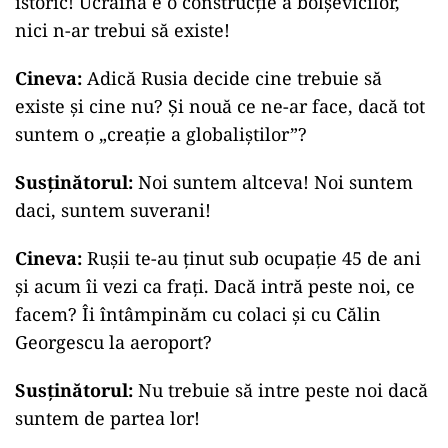
istoric! Ucraina e o construcție a bolșevicilor,
nici n-ar trebui să existe!
Cineva:
Adică Rusia decide cine trebuie să
existe și cine nu? Și nouă ce ne-ar face, dacă tot
suntem o „creație a globaliștilor”?
Susținătorul:
Noi suntem altceva! Noi suntem
daci, suntem suverani!
Cineva:
Rușii te-au ținut sub ocupație 45 de ani
și acum îi vezi ca frați. Dacă intră peste noi, ce
facem? Îi întâmpinăm cu colaci și cu Călin
Georgescu la aeroport?
Susținătorul:
Nu trebuie să intre peste noi dacă
suntem de partea lor!