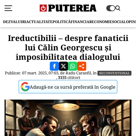
DEZVALUIRI
ACTUALITATE
POLITICĂ
FINANCIAR
ECONOMIE
SOCIAL
OPIN
Ireductibilii – despre fanaticii
lui Călin Georgescu și
imposibilitatea dialogului
Publicat: 07 mart. 2025, 07:03, de
Radu Caranfil
, în
NECONVENTIONAL
,
3155
cititori
Adaugă-ne ca sursă preferată în Google