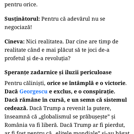
pentru orice.
Susținătorul:
Pentru că adevărul nu se
negociază!
Cineva:
Nici realitatea. Dar cine are timp de
realitate când e mai plăcut să te joci de-a
profetul și de-a revoluția?
Speranțe zadarnice și iluzii periculoase
Pentru căliniști,
orice se întâmplă e o victorie
.
Dacă
Georgescu
e exclus, e o conspirație.
Dacă rămâne în cursă, e un semn că sistemul
cedează.
Dacă Trump a revenit la putere,
înseamnă că „globalismul se prăbușește” și
România va fi liberă. Dacă Trump ar fi pierdut,
ar fi fost pentru că „elitele mondiale” și-au băgat