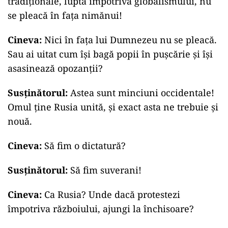
tradiționale, luptă împotriva globalismului, nu
se pleacă în fața nimănui!
Cineva:
Nici în fața lui Dumnezeu nu se pleacă.
Sau ai uitat cum își bagă popii în pușcărie și își
asasinează opozanții?
Susținătorul:
Astea sunt minciuni occidentale!
Omul ține Rusia unită, și exact asta ne trebuie și
nouă.
Cineva:
Să fim o dictatură?
Susținătorul:
Să fim suverani!
Cineva:
Ca Rusia? Unde dacă protestezi
împotriva războiului, ajungi la închisoare?