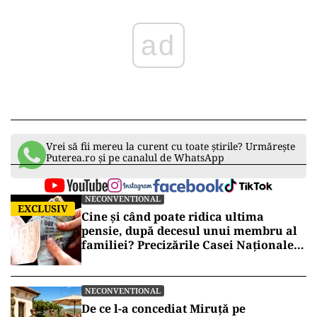
ad
Vrei să fii mereu la curent cu toate știrile? Urmărește
Puterea.ro și pe canalul de WhatsApp
NECONVENTIONAL
EXCLUSIV
Cine și când poate ridica ultima
pensie, după decesul unui membru al
familiei? Precizările Casei Naționale
de Pensii
NECONVENTIONAL
De ce l-a concediat Miruță pe