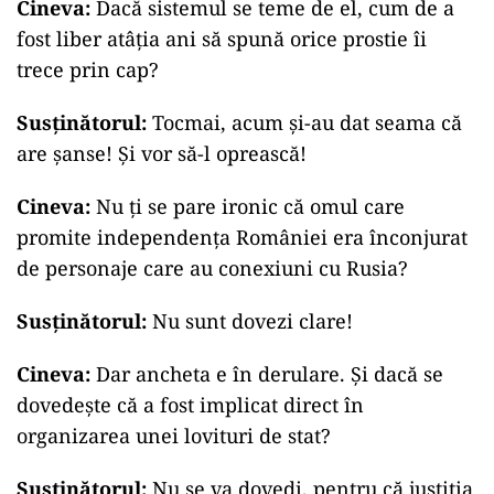
Cineva:
Dacă sistemul se teme de el, cum de a
fost liber atâția ani să spună orice prostie îi
trece prin cap?
Susținătorul:
Tocmai, acum și-au dat seama că
are șanse! Și vor să-l oprească!
Cineva:
Nu ți se pare ironic că omul care
promite independența României era înconjurat
de personaje care au conexiuni cu Rusia?
Susținătorul:
Nu sunt dovezi clare!
Cineva:
Dar ancheta e în derulare. Și dacă se
dovedește că a fost implicat direct în
organizarea unei lovituri de stat?
Susținătorul:
Nu se va dovedi, pentru că justiția