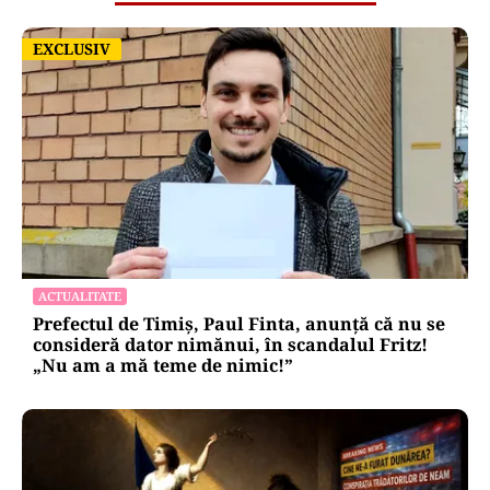
EXCLUSIV
EXCLUSIV
ACTUALITATE
Prefectul de Timiș, Paul Finta, anunță că nu se
consideră dator nimănui, în scandalul Fritz!
„Nu am a mă teme de nimic!”