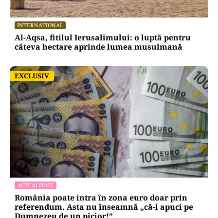
INTERNAȚIONAL
Al-Aqsa, fitilul Ierusalimului: o luptă pentru
câteva hectare aprinde lumea musulmană
EXCLUSIV
EXCLUSIV
ACTUALITATE
România poate intra în zona euro doar prin
referendum. Asta nu înseamnă „că-l apuci pe
Dumnezeu de un picior!”