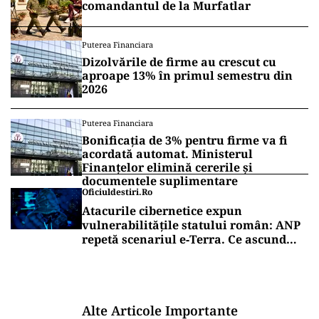
comandantul de la Murfatlar
Puterea Financiara
Dizolvările de firme au crescut cu
aproape 13% în primul semestru din
2026
Puterea Financiara
Bonificația de 3% pentru firme va fi
acordată automat. Ministerul
Finanțelor elimină cererile și
documentele suplimentare
Oficiuldestiri.ro
Atacurile cibernetice expun
vulnerabilitățile statului român: ANP
repetă scenariul e‑Terra. Ce ascund
comunicările oficiale și cine răspunde
pentru mentenanța IT a instituțiilor
publice
Alte Articole Importante