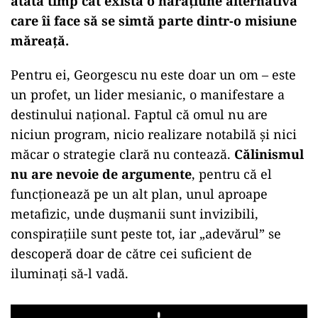
atâta timp cât există o narațiune alternativă
care îi face să se simtă parte dintr-o misiune
măreață.
Pentru ei, Georgescu nu este doar un om – este
un profet, un lider mesianic, o manifestare a
destinului național. Faptul că omul nu are
niciun program, nicio realizare notabilă și nici
măcar o strategie clară nu contează.
Călinismul
nu are nevoie de argumente
, pentru că el
funcționează pe un alt plan, unul aproape
metafizic, unde dușmanii sunt invizibili,
conspirațiile sunt peste tot, iar „adevărul” se
descoperă doar de către cei suficient de
iluminați să-l vadă.