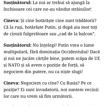
Susținătorul:
La noi ar trebui să ajungă la
închisoare cei care ne-au vândut străinilor!
Cineva:
Și cine hotărăște cine sunt trădătorii?
Că la ruși, hotărăște Putin, și după aia mor toți
de ciroză fulgerătoare sau „cad de la balcon”.
Susținătorul:
Nu înțelegi! Putin vrea o lume
multipolară, fără dominația Occidentului! Dacă
și noi ne jucăm cărțile bine, putem scăpa de UE
și NATO și să avem o poziție de forță, să
negociem din putere, nu ca niște slugi!
Cineva:
Negociem cu cine? Cu Rusia? Pe ce
poziție? Ei sunt invadatorii, noi suntem vecinii
lor care nu vrem să fim următorii.