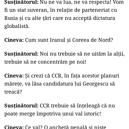
Susținătorul:
Nu ne va lua, ne va respecta! Vom
fi un stat suveran, în relație de parteneriat cu
Rusia și cu alte țări care nu acceptă dictatura
globalistă.
Cineva:
Cum sunt Iranul și Coreea de Nord?
Susținătorul:
Noi nu trebuie să ne uităm la alții,
trebuie să ne concentrăm pe noi!
Cineva:
Și crezi că CCR, în fața acestor planuri
mărețe, va lăsa candidatura lui Georgescu să
treacă?
Susținătorul:
CCR trebuie să înțeleagă că nu
poate merge împotriva unui val istoric!
Cineva:
Ce val? O anchetă penală și niște