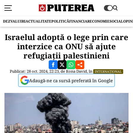
DEZVALUIRI
ACTUALITATE
POLITICĂ
FINANCIAR
ECONOMIE
SOCIAL
OPIN
Israelul adoptă o lege prin care
interzice ca ONU să ajute
refugiații palestinieni
Publicat: 28 oct. 2024, 22:23, de
Rona David
, în
INTERNAȚIONAL
Adaugă-ne ca sursă preferată în Google