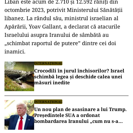
Liban este acum de 2.710 și 12.592 răniți din
octombrie 2023, potrivit Ministerului Sănătății
libanez. La rândul său, ministrul israelian al
Apărării, Yoav Gallant, a declarat că atacurile
Israelului asupra Iranului de sâmbătă au
„schimbat raportul de putere” dintre cei doi
inamici.
INTERNAȚIONAL
Crocodili în jurul închisorilor? Israel
schimbă legea și deschide calea unei
măsuri inedite
INTERNAȚIONAL
Un nou plan de asasinare a lui Trump.
Președintele SUA a ordonat
bombardarea Iranului „cum nu s-a
mai văzut vreodată”, dacă va fi