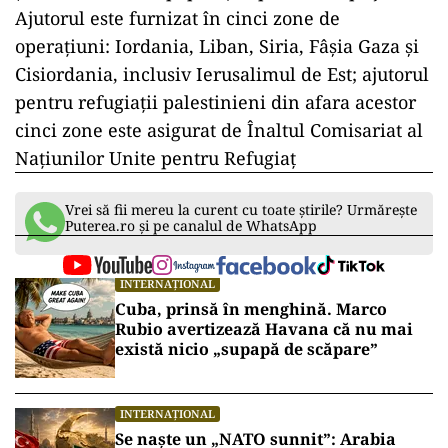
Ajutorul este furnizat în cinci zone de
operațiuni: Iordania, Liban, Siria, Fâșia Gaza și
Cisiordania, inclusiv Ierusalimul de Est; ajutorul
pentru refugiații palestinieni din afara acestor
cinci zone este asigurat de Înaltul Comisariat al
Națiunilor Unite pentru Refugiaț
Vrei să fii mereu la curent cu toate știrile? Urmărește
Puterea.ro și pe canalul de WhatsApp
INTERNAȚIONAL
Cuba, prinsă în menghină. Marco
Rubio avertizează Havana că nu mai
există nicio „supapă de scăpare”
INTERNAȚIONAL
Se naște un „NATO sunnit”: Arabia