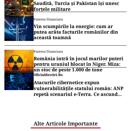
Saudită, Turcia și Pakistan își unesc
forțele militare
Puterea Financiara
Vin scumpirile la energie: cum ar
putea arăta facturile românilor din
această toamnă
Puterea Financiara
România intră în jocul marilor puteri
pentru uraniul blocat în Niger. Miza:
un stoc de peste 1.000 de tone
Oficiuldestiri.ro
Atacurile cibernetice expun
vulnerabilitățile statului român: ANP
repetă scenariul e‑Terra. Ce ascund
comunicările oficiale și cine răspunde
pentru mentenanța IT a instituțiilor
publice
Alte Articole Importante