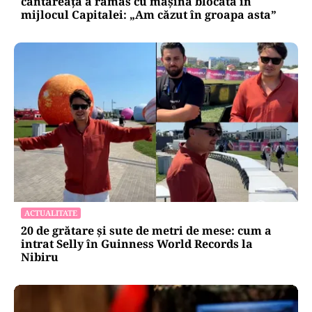
cântăreață a rămas cu mașina blocata în
mijlocul Capitalei: „Am căzut în groapa asta”
ACTUALITATE
20 de grătare și sute de metri de mese: cum a
intrat Selly în Guinness World Records la
Nibiru