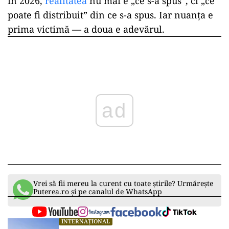
în 2026,
realitatea
nu mai e „ce s-a spus”, ci „ce
poate fi distribuit” din ce s-a spus. Iar nuanța e
prima victimă — a doua e adevărul.
ad
Vrei să fii mereu la curent cu toate știrile? Urmărește
Puterea.ro și pe canalul de WhatsApp
INTERNAȚIONAL