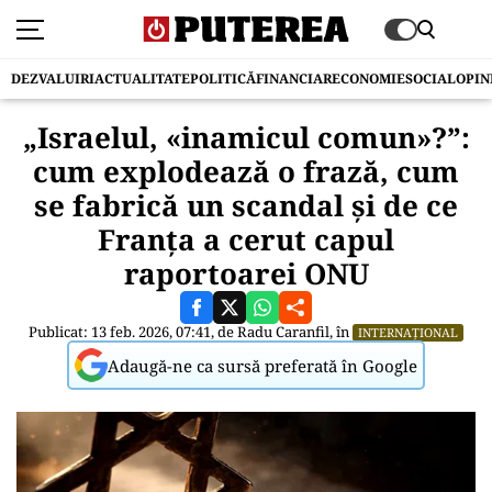
DEZVALUIRI
ACTUALITATE
POLITICĂ
FINANCIAR
ECONOMIE
SOCIAL
OPIN
„Israelul, «inamicul comun»?”:
cum explodează o frază, cum
se fabrică un scandal și de ce
Franța a cerut capul
raportoarei ONU
Publicat: 13 feb. 2026, 07:41, de
Radu Caranfil
, în
INTERNAȚIONAL
Adaugă-ne ca sursă preferată în Google