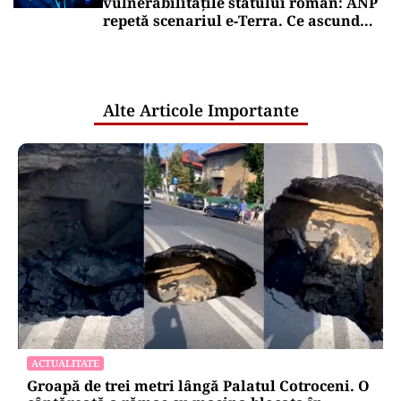
vulnerabilitățile statului român: ANP
repetă scenariul e‑Terra. Ce ascund
comunicările oficiale și cine răspunde
pentru mentenanța IT a instituțiilor
publice
Alte Articole Importante
ACTUALITATE
Groapă de trei metri lângă Palatul Cotroceni. O