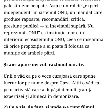
palestiniene ocupate. Asta e un rol de „expert
independent” în sistemul ONU, un mandat care
produce rapoarte, recomandări, critică,
presiune publică — și inevitabil supără. Nu
reprezintă „ONU” ca instituție, dar e în
interiorul ecosistemului ONU, ceea ce înseamnă
că orice propoziție a ei poate fi folosită ca
muniție de ambele părți.
Și aici apare nervul: războiul narativ.
Unii o văd ca pe o voce curajoasă care spune
lucrurilor pe nume despre Gaza. Alții o văd ca
pe o activistă care a depășit demult granița
expertizei și alunecă în demonizare.
2) Ce a zis, de fapt, și unde s-a rupt filmul