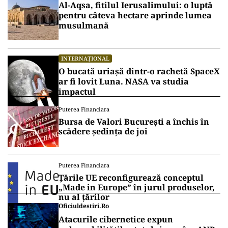
Al-Aqsa, fitilul Ierusalimului: o luptă
pentru câteva hectare aprinde lumea
musulmană
INTERNAȚIONAL
O bucată uriașă dintr-o rachetă SpaceX
ar fi lovit Luna. NASA va studia
impactul
Puterea Financiara
Bursa de Valori București a închis în
scădere ședința de joi
Puterea Financiara
Țările UE reconfigurează conceptul
„Made in Europe” în jurul produselor,
nu al țărilor
Oficiuldestiri.ro
Atacurile cibernetice expun