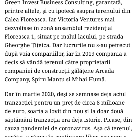
Green Invest Business Consulting, garantată,
printre altele, și cu ipotecă asupra terenului din
Calea Floreasca. Iar Victoria Ventures mai
dezvoltase în zonă ansamblul rezidențial
Floreasca 1, situat pe malul lacului, pe strada
Gheorghe Țițeica. Dar lucrurile nu s-au petrecut
după voia companiilor, iar în 2019 compania a
decis să vândă terenul către proprietarii
companiei de construcții gălățene Arcada
Company, Spiru Mantu și Mihai Humă.
Dar în martie 2020, deși se semnase deja actul
tranzacției pentru un preț de circa 8 milioane
de euro, soarta a lovit din nou și la doar două
săptămâni tranzacția era deja istorie. Picase, din
cauza pandemiei de coronavirus. Așa că terenul,
curățat, a rămas în continuare liber, așa cum e