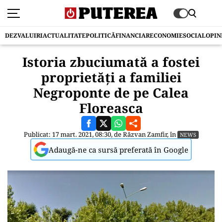
DEZVALUIRI
ACTUALITATE
POLITICĂ
FINANCIAR
ECONOMIE
SOCIAL
OPIN
Istoria zbuciumată a fostei
proprietăți a familiei
Negroponte de pe Calea
Floreasca
Publicat: 17 mart. 2021, 08:30, de
Răzvan Zamfir
, în
NEWS
Adaugă-ne ca sursă preferată în Google