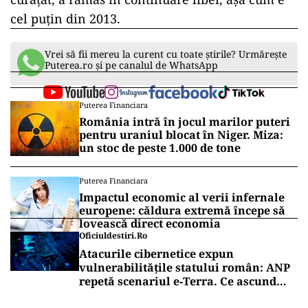
cel puțin din 2013.
Vrei să fii mereu la curent cu toate știrile? Urmărește
Puterea.ro și pe canalul de WhatsApp
Puterea Financiara
România intră în jocul marilor puteri
pentru uraniul blocat în Niger. Miza:
un stoc de peste 1.000 de tone
Puterea Financiara
Impactul economic al verii infernale
europene: căldura extremă începe să
lovească direct economia
Oficiuldestiri.ro
Atacurile cibernetice expun
vulnerabilitățile statului român: ANP
repetă scenariul e‑Terra. Ce ascund
comunicările oficiale și cine răspunde