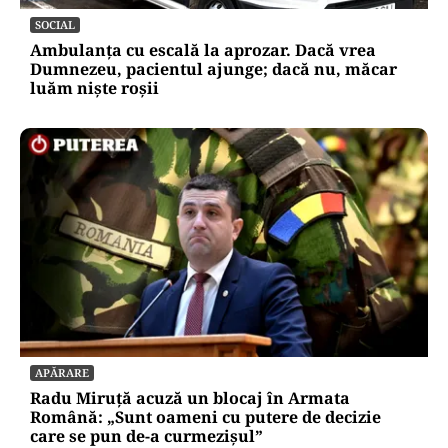
SOCIAL
Ambulanța cu escală la aprozar. Dacă vrea
Dumnezeu, pacientul ajunge; dacă nu, măcar
luăm niște roșii
APĂRARE
Radu Miruță acuză un blocaj în Armata
Română: „Sunt oameni cu putere de decizie
care se pun de-a curmezișul”