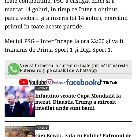
toate competițiile, PSG a câștigat cinci și a
marcat 14 goluri, în timp ce Inter a obținut
patru victorii și a înscris tot 14 goluri, marcând
primul în toate aceste partide.
Meciul PSG – Inter începe la ora 22:00 și va fi
transmis de Prima Sport 1 și Digi Sport 1.
Vrei să fii mereu la curent cu toate știrile? Urmărește
Puterea.ro și pe canalul de WhatsApp
SPORT
Infantino scoate Cupa Mondială la
mezat. Dinastia Trump a mirosit
imediat unde sunt banii
SPORT
Gigi Becali, gata cu Politic! Patronul de