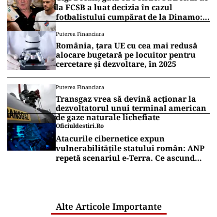
la FCSB a luat decizia în cazul
fotbalistului cumpărat de la Dinamo:
„Fac curățenie! Nu e de echipa asta”
Puterea Financiara
România, țara UE cu cea mai redusă
alocare bugetară pe locuitor pentru
cercetare și dezvoltare, în 2025
Puterea Financiara
Transgaz vrea să devină acționar la
dezvoltatorul unui terminal american
de gaze naturale lichefiate
Oficiuldestiri.ro
Atacurile cibernetice expun
vulnerabilitățile statului român: ANP
repetă scenariul e‑Terra. Ce ascund
comunicările oficiale și cine răspunde
pentru mentenanța IT a instituțiilor
publice
Alte Articole Importante