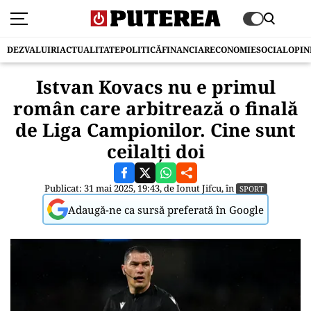
DEZVALUIRI
ACTUALITATE
POLITICĂ
FINANCIAR
ECONOMIE
SOCIAL
OPIN
Istvan Kovacs nu e primul
român care arbitrează o finală
de Liga Campionilor. Cine sunt
ceilalţi doi
Publicat: 31 mai 2025, 19:43, de
Ionut Jifcu
, în
SPORT
Adaugă-ne ca sursă preferată în Google