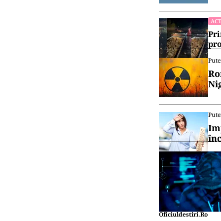
ACT
Pri
pro
Pute
Ro
Ni
Pute
Im
în
Oficiuldestiri.ro