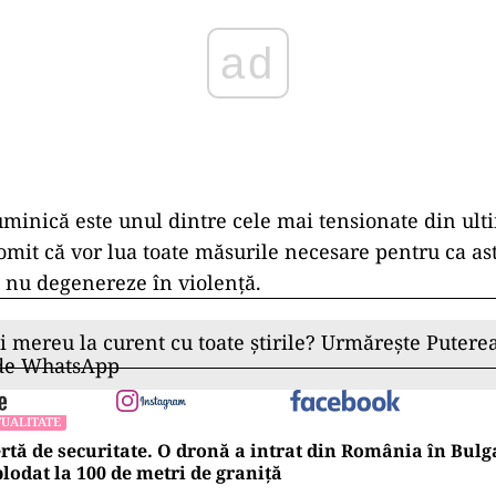
ad
uminică este unul dintre cele mai tensionate din ult
romit că vor lua toate măsurile necesare pentru ca as
 nu degenereze în violență.
ii mereu la curent cu toate știrile? Urmărește Puterea
 de WhatsApp
UALITATE
rtă de securitate. O dronă a intrat din România în Bulga
lodat la 100 de metri de graniţă