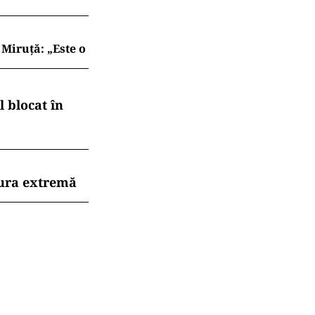
Miruță: „Este o
 blocat în
dura extremă