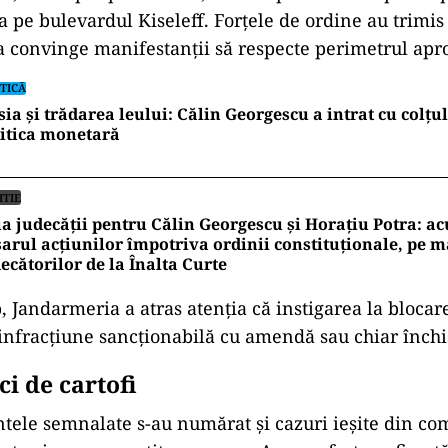
ia pe bulevardul Kiseleff. Forțele de ordine au trimi
a convinge manifestanții să respecte perimetrul apr
TICĂ
ia și trădarea leului: Călin Georgescu a intrat cu colțu
itica monetară
ITIE
a judecății pentru Călin Georgescu și Horațiu Potra: ac
arul acțiunilor împotriva ordinii constituționale, pe 
ecătorilor de la Înalta Curte
p, Jandarmeria a atras atenția că instigarea la bloca
 infracțiune sancționabilă cu amendă sau chiar închi
aci de cartofi
ntele semnalate s-au numărat și cazuri ieșite din c