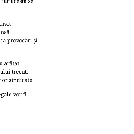
 iar acesta se
rivit
 Însă
ca provocări și
u arătat
ului trecut.
nor sindicate.
gale vor fi