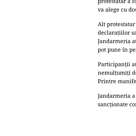
protestatar a f
va alege cu do
Alt protestatar
declarațiilor s
Jandarmeria at
pot pune în pe
Participanții 
nemulțumiți de
Printre manife
Jandarmeria a t
sancționate co