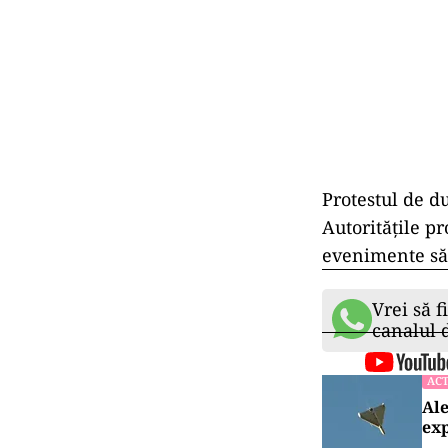
Protestul de d
Autoritățile p
evenimente să
Vrei să f
canalul
ACT
Ale
exp