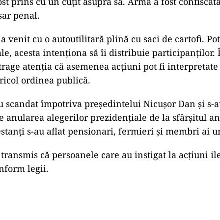
ost prins cu un cuțit asupra sa. Arma a fost confiscată
sar penal.
 a venit cu o autoutilitară plină cu saci de cartofi. Pot
ale, acesta intenționa să îi distribuie participanților.
rage atenția că asemenea acțiuni pot fi interpretate 
ricol ordinea publică.
au scandat împotriva președintelui Nicușor Dan și s-a
 anularea alegerilor prezidențiale de la sfârșitul an
stanți s-au aflat pensionari, fermieri și membri ai u
ransmis că persoanele care au instigat la acțiuni ile
nform legii.