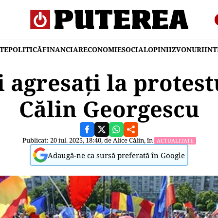
TE
POLITICĂ
FINANCIAR
ECONOMIE
SOCIAL
OPINII
ZVONURI
IN
 agresați la protest
Călin Georgescu
Publicat: 20 iul. 2025, 18:40, de
Alice Călin
, în
ACTUALITATE
Adaugă-ne ca sursă preferată în Google