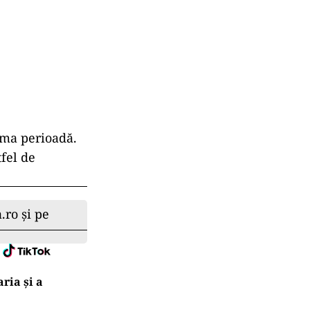
ima perioadă.
tfel de
.ro și pe
ria şi a