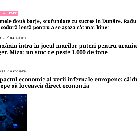
UALITATE
mele două barje, scufundate cu succes în Dunăre. Radu 
cedură lentă pentru a se așeza cât mai bine”
rea Financiara
mânia intră în jocul marilor puteri pentru uraniul
ger. Miza: un stoc de peste 1.000 de tone
rea Financiara
pactul economic al verii infernale europene: căl
cepe să lovească direct economia