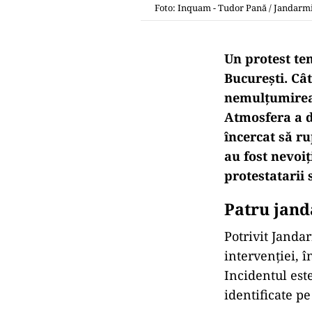
Foto: Inquam - Tudor Pană / Jandarmi
Un protest te
București. Câ
nemulțumirea 
Atmosfera a d
încercat să r
au fost nevoiț
protestatarii 
Patru jand
Potrivit Jandar
intervenției, î
Incidentul este
identificate pe