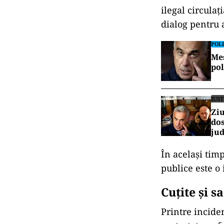
ilegal circulaț
dialog pentru 
POLI
Mes
pol
JUST
Ziu
dos
jud
În același tim
publice este o
Cuțite și s
Printre incide