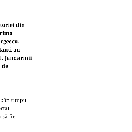
toriei din
prima
orgescu.
tanți au
l. Jandarmii
i de
ic în timpul
rțat.
 să fie