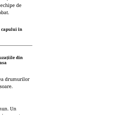
s echipe de
obat.
l capului în
uzațiile din
masa
rea drumurilor
soare.
omun. Un