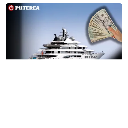
INTERNAȚIONAL
Megayahtul Amadea, confiscat de americani de
la un oligarh rus, a fost scos la vânzare. Noul
proprietar a scos din conturi 187 de milioane de
dolari
TOS
Politica Cookies
Protecția Datelor Personale
Despre Noi
Publicitate
Echipa