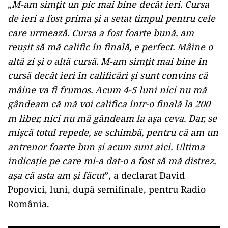
„
M-am simţit un pic mai bine decât ieri. Cursa
de ieri a fost prima şi a setat timpul pentru cele
care urmează. Cursa a fost foarte bună, am
reuşit să mă calific în finală, e perfect. Mâine o
altă zi şi o altă cursă. M-am simţit mai bine în
cursă decât ieri în calificări şi sunt convins că
mâine va fi frumos. Acum 4-5 luni nici nu mă
gândeam că mă voi califica într-o finală la 200
m liber, nici nu mă gândeam la aşa ceva. Dar, se
mişcă totul repede, se schimbă, pentru că am un
antrenor foarte bun şi acum sunt aici. Ultima
indicaţie pe care mi-a dat-o a fost să mă distrez,
aşa că asta am şi făcut
”, a declarat David
Popovici, luni, după semifinale, pentru Radio
România.