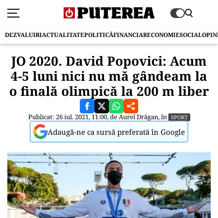
DEZVALUIRI
ACTUALITATE
POLITICĂ
FINANCIAR
ECONOMIE
SOCIAL
OPIN
JO 2020. David Popovici: Acum
4-5 luni nici nu mă gândeam la
o finală olimpică la 200 m liber
Publicat: 26 iul. 2021, 11:00, de
Aurel Drăgan
, în
SPORT
Adaugă-ne ca sursă preferată în Google