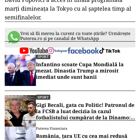
marţi dimineaţa la Tokyo cu al şaptelea timp al
semifinalelor.
Vrei să fii mereu la curent cu toate știrile? Urmărește
Puterea.ro și pe canalul de WhatsApp
SPORT
Infantino scoate Cupa Mondială la
mezat. Dinastia Trump a mirosit
imediat unde sunt banii
SPORT
Gigi Becali, gata cu Politic! Patronul de
la FCSB a luat decizia în cazul
fotbalistului cumpărat de la Dinamo:
„Fac curățenie! Nu e de echipa asta”
Puterea Financiara
România, țara UE cu cea mai redusă