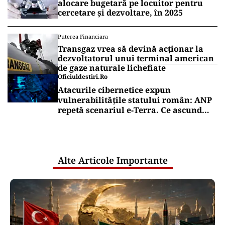
alocare bugetară pe locuitor pentru
cercetare și dezvoltare, în 2025
Puterea Financiara
Transgaz vrea să devină acționar la
dezvoltatorul unui terminal american
de gaze naturale lichefiate
Oficiuldestiri.ro
Atacurile cibernetice expun
vulnerabilitățile statului român: ANP
repetă scenariul e‑Terra. Ce ascund
comunicările oficiale și cine răspunde
pentru mentenanța IT a instituțiilor
publice
Alte Articole Importante