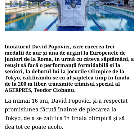
Înotătorul David Popovici, care cucerea trei
medalii de aur şi una de argint la Europenele de
juniori de la Roma, în urmă cu câteva săptămâni, a
reuşit să facă o performanţă formidabilă şi la
seniori, la debutul lui la Jocurile Olimpice de la
Tokyo, calificându-se cu al şaptelea timp în finala
de la 200 m liber, transmite trimisul special al
AGERPRES, Teodor Ciobanu.
La numai 16 ani, David Popovici şi-a respectat
promisiunea făcută înainte de plecarea la
Tokyo, de a se califica în finala olimpică şi să
dea tot ce poate acolo.