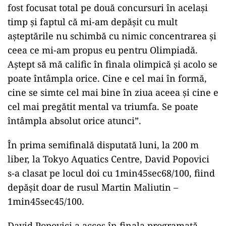
fost focusat total pe două concursuri în acelaşi
timp şi faptul că mi-am depăşit cu mult
aşteptările nu schimbă cu nimic concentrarea şi
ceea ce mi-am propus eu pentru Olimpiadă.
Aştept să mă calific în finala olimpică şi acolo se
poate întâmpla orice. Cine e cel mai în formă,
cine se simte cel mai bine în ziua aceea şi cine e
cel mai pregătit mental va triumfa. Se poate
întâmpla absolut orice atunci”.
În prima semifinală disputată luni, la 200 m
liber, la Tokyo Aquatics Centre, David Popovici
s-a clasat pe locul doi cu 1min45sec68/100, fiind
depăşit doar de rusul Martin Maliutin –
1min45sec45/100.
David Popovici a acces în finala programată