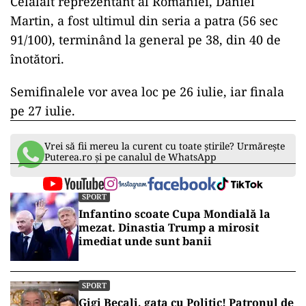
Celălalt reprezentant al României, Daniel
Martin, a fost ultimul din seria a patra (56 sec
91/100), terminând la general pe 38, din 40 de
înotători.
Semifinalele vor avea loc pe 26 iulie, iar finala
pe 27 iulie.
Vrei să fii mereu la curent cu toate știrile? Urmărește
Puterea.ro și pe canalul de WhatsApp
SPORT
Infantino scoate Cupa Mondială la
mezat. Dinastia Trump a mirosit
imediat unde sunt banii
SPORT
Gigi Becali, gata cu Politic! Patronul de