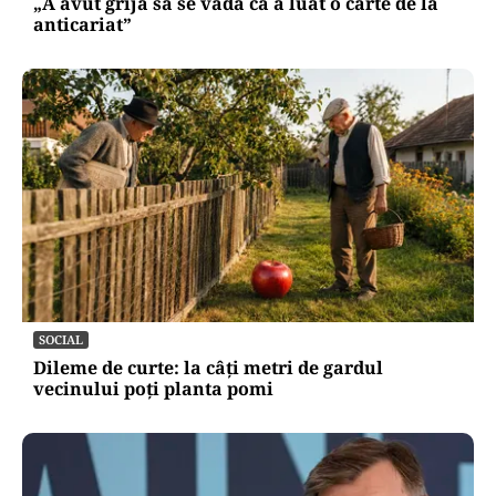
„A avut grijă să se vadă că a luat o carte de la
anticariat”
SOCIAL
Dileme de curte: la câți metri de gardul
vecinului poți planta pomi