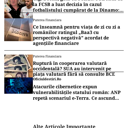
la FCSB a luat decizia în cazul
fotbalistului cumpărat de la Dinamo:
„Fac curățenie! Nu e de echipa asta”
Puterea Financiara
Ce înseamnă pentru viața de zi cu zi a
românilor ratingul „Baa3 cu
perspectivă negativă” acordat de
agențiile financiare
Puterea Financiara
Ruptură în cooperarea valutară
occidentală? SUA au intervenit pe
piața valutară fără să consulte BCE
Oficiuldestiri.ro
Atacurile cibernetice expun
vulnerabilitățile statului român: ANP
repetă scenariul e‑Terra. Ce ascund
comunicările oficiale și cine răspunde
pentru mentenanța IT a instituțiilor
publice
Alte Articole Importante