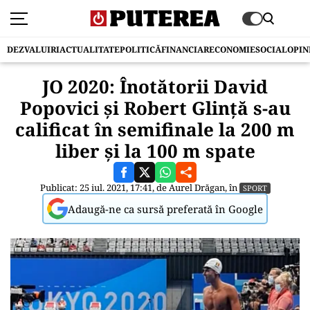
DEZVALUIRI
ACTUALITATE
POLITICĂ
FINANCIAR
ECONOMIE
SOCIAL
OPIN
JO 2020: Înotătorii David
Popovici și Robert Glință s-au
calificat în semifinale la 200 m
liber și la 100 m spate
Publicat: 25 iul. 2021, 17:41, de
Aurel Drăgan
, în
SPORT
Adaugă-ne ca sursă preferată în Google