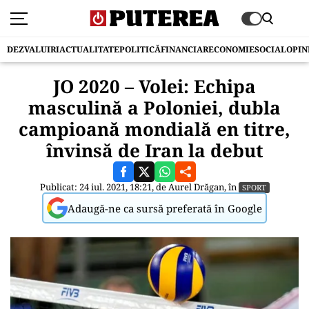
DEZVALUIRI
ACTUALITATE
POLITICĂ
FINANCIAR
ECONOMIE
SOCIAL
OPIN
JO 2020 – Volei: Echipa
masculină a Poloniei, dubla
campioană mondială en titre,
învinsă de Iran la debut
Publicat: 24 iul. 2021, 18:21, de
Aurel Drăgan
, în
SPORT
Adaugă-ne ca sursă preferată în Google