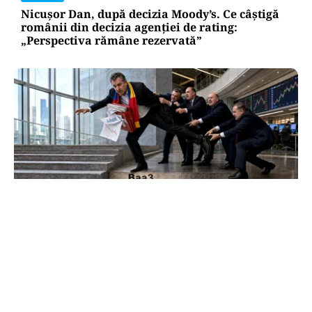
Nicușor Dan, după decizia Moody’s. Ce câștigă
românii din decizia agenției de rating:
„Perspectiva rămâne rezervată”
ECONOMIE
Moody’s ne-a lăsat deasupra „junk”-ului.
România a trecut examenul cu nota minimă