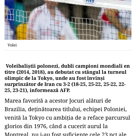
Volei
Voleibaliştii polonezi, dubli campioni mondiali en
titre (2014, 2018), au debutat cu stângul la turneul
olimpic de la Tokyo, unde au fost învinşi
surprinzător de Iran cu 3-2 (18-25, 25-22, 25-22, 22-
25, 23-21), informează AFP.
Marea favorită a acestor Jocuri alături de
Brazilia, deţinătoarea titlului, echipei Poloniei,
venită la Tokyo cu ambiţia de a reface parcursul
glorios din 1976, când a cucerit aurul la
Montreal, nu i-au fost suficiente cele 23 pct ale