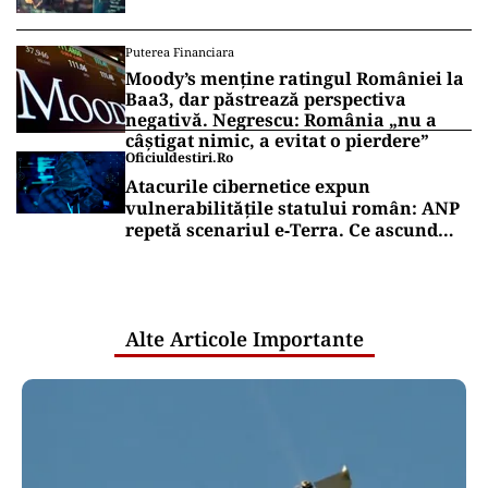
Puterea Financiara
Moody’s menține ratingul României la
Baa3, dar păstrează perspectiva
negativă. Negrescu: România „nu a
câștigat nimic, a evitat o pierdere”
Oficiuldestiri.ro
Atacurile cibernetice expun
vulnerabilitățile statului român: ANP
repetă scenariul e‑Terra. Ce ascund
comunicările oficiale și cine răspunde
pentru mentenanța IT a instituțiilor
publice
Alte Articole Importante