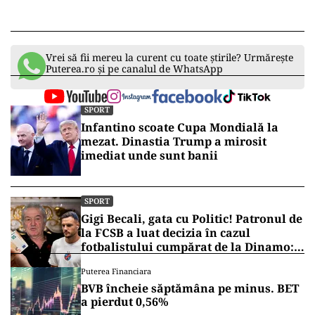
Vrei să fii mereu la curent cu toate știrile? Urmărește
Puterea.ro și pe canalul de WhatsApp
SPORT
Infantino scoate Cupa Mondială la
mezat. Dinastia Trump a mirosit
imediat unde sunt banii
SPORT
Gigi Becali, gata cu Politic! Patronul de
la FCSB a luat decizia în cazul
fotbalistului cumpărat de la Dinamo:
„Fac curățenie! Nu e de echipa asta”
Puterea Financiara
BVB încheie săptămâna pe minus. BET
a pierdut 0,56%