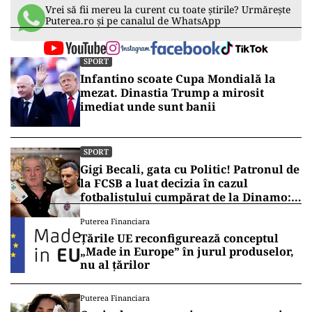
Vrei să fii mereu la curent cu toate știrile? Urmărește
Puterea.ro și pe canalul de WhatsApp
SPORT
Infantino scoate Cupa Mondială la
mezat. Dinastia Trump a mirosit
imediat unde sunt banii
SPORT
Gigi Becali, gata cu Politic! Patronul de
la FCSB a luat decizia în cazul
fotbalistului cumpărat de la Dinamo:
„Fac curățenie! Nu e de echipa asta”
Puterea Financiara
Țările UE reconfigurează conceptul
„Made in Europe” în jurul produselor,
nu al țărilor
Puterea Financiara