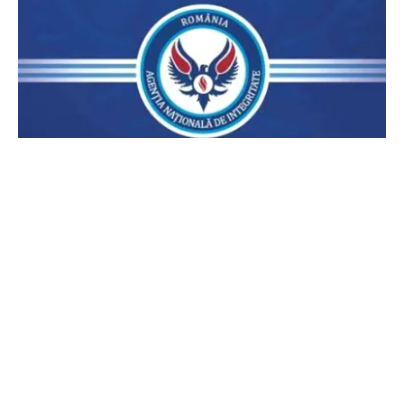
POLITICĂ
Lovitură pentru legea ANI: USR și PNL au
sesizat CCR. Decizia poate influența banii din
PNRR
TOS
Politica Cookies
Protecția Datelor Personale
Despre Noi
Publicitate
Echipa
© 2026, toate drepturile rezervate puterea.ro