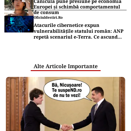
Canicula pune presiune pe economia
Europei și schimbă comportamentul
de consum
Oficiuldestiri.ro
Atacurile cibernetice expun
vulnerabilitățile statului român: ANP
repetă scenariul e‑Terra. Ce ascund
comunicările oficiale și cine răspunde
pentru mentenanța IT a instituțiilor
publice
Alte Articole Importante