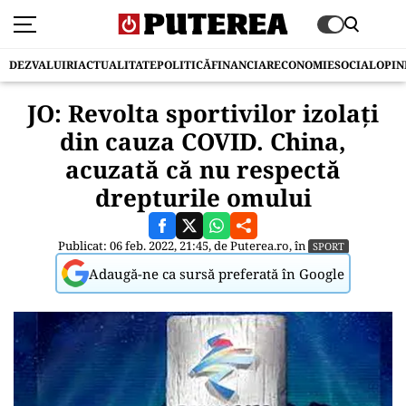
DEZVALUIRI
ACTUALITATE
POLITICĂ
FINANCIAR
ECONOMIE
SOCIAL
OPIN
JO: Revolta sportivilor izolați
din cauza COVID. China,
acuzată că nu respectă
drepturile omului
Publicat: 06 feb. 2022, 21:45, de
Puterea.ro
, în
SPORT
Adaugă-ne ca sursă preferată în Google