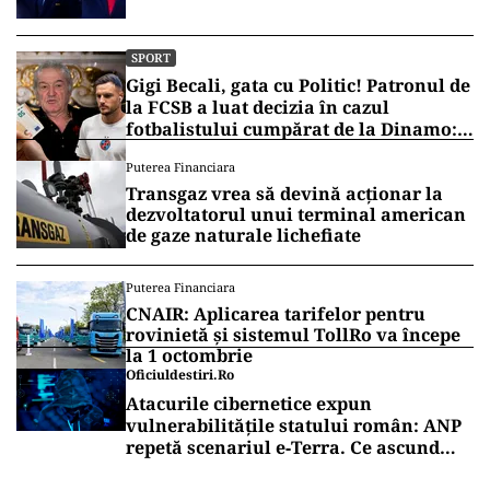
SPORT
Gigi Becali, gata cu Politic! Patronul de
la FCSB a luat decizia în cazul
fotbalistului cumpărat de la Dinamo:
„Fac curățenie! Nu e de echipa asta”
Puterea Financiara
Transgaz vrea să devină acționar la
dezvoltatorul unui terminal american
de gaze naturale lichefiate
Puterea Financiara
CNAIR: Aplicarea tarifelor pentru
rovinietă și sistemul TollRo va începe
la 1 octombrie
Oficiuldestiri.ro
Atacurile cibernetice expun
vulnerabilitățile statului român: ANP
repetă scenariul e‑Terra. Ce ascund
comunicările oficiale și cine răspunde