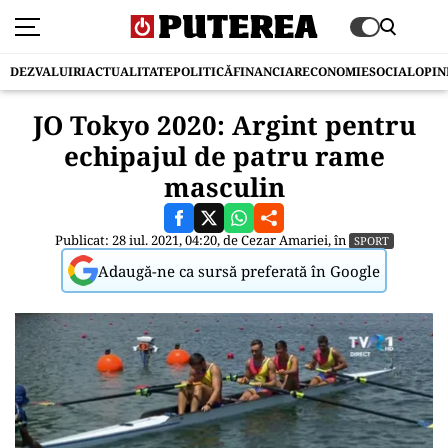
DEZVALUIRI
ACTUALITATE
POLITICĂ
FINANCIAR
ECONOMIE
SOCIAL
OPIN
JO Tokyo 2020: Argint pentru
echipajul de patru rame
masculin
Publicat: 28 iul. 2021, 04:20, de
Cezar Amariei
, în
SPORT
Adaugă-ne ca sursă preferată în Google