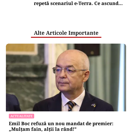
repetă scenariul e‑Terra. Ce ascund
comunicările oficiale și cine răspunde
pentru mentenanța IT a instituțiilor
publice
Alte Articole Importante
ACTUALITATE
Emil Boc refuză un nou mandat de premier:
„Mulțam fain, alții la rând!”