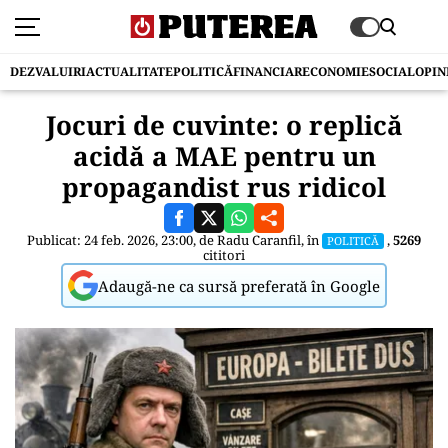
DEZVALUIRI
ACTUALITATE
POLITICĂ
FINANCIAR
ECONOMIE
SOCIAL
OPIN
Jocuri de cuvinte: o replică
acidă a MAE pentru un
propagandist rus ridicol
Publicat: 24 feb. 2026, 23:00, de
Radu Caranfil
, în
,
5269
POLITICĂ
cititori
Adaugă-ne ca sursă preferată în Google