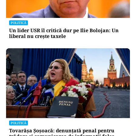
POLITICĂ
Un lider USR îl critică dur pe Ilie Bolojan: Un
liberal nu crește taxele
POLITICĂ
Tovarășa Șoșoacă: denunțată penal pentru