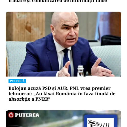
trădare și comunicarea de informații false
POLITICĂ
Bolojan acuză PSD și AUR. PNL vrea premier
tehnocrat: „Au lăsat România în faza finală de
absorbţie a PNRR”