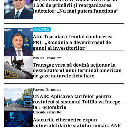
1.500 de primării și reorganizarea
județelor: „Nu mai putem funcționa”
POLITICĂ
Alin Tișe atacă frontal conducerea
PNL: „România a devenit coșul de
gunoi al investitorilor”
Puterea Financiara
Transgaz vrea să devină acționar la
dezvoltatorul unui terminal american
de gaze naturale lichefiate
Puterea Financiara
CNAIR: Aplicarea tarifelor pentru
rovinietă și sistemul TollRo va începe
la 1 octombrie
Oficiuldestiri.ro
Atacurile cibernetice expun
vulnerabilitățile statului român: ANP