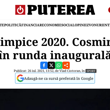
TE
POLITICĂ
FINANCIAR
ECONOMIE
SOCIAL
OPINII
ZVONURI
IN
limpice 2020. Cosmi
 în runda inaugurală
Publicat: 26 iul. 2021, 13:52, de
Vlad Ciotoran
, în
SPORT
Adaugă-ne ca sursă preferată în Google