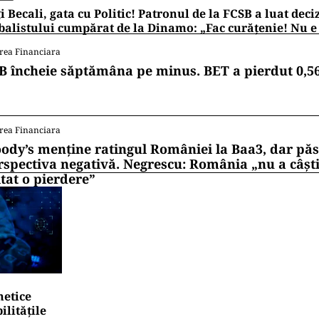
i Becali, gata cu Politic! Patronul de la FCSB a luat deci
balistului cumpărat de la Dinamo: „Fac curățenie! Nu e
rea Financiara
B încheie săptămâna pe minus. BET a pierdut 0,5
rea Financiara
ody’s menține ratingul României la Baa3, dar pă
rspectiva negativă. Negrescu: România „nu a câști
itat o pierdere”
netice
litățile