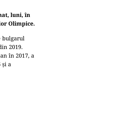
at, luni, în
lor Olimpice.
e bulgarul
din 2019.
an în 2017, a
 şi a