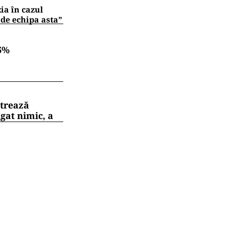
zia în cazul
 de echipa asta”
6%
strează
gat nimic, a