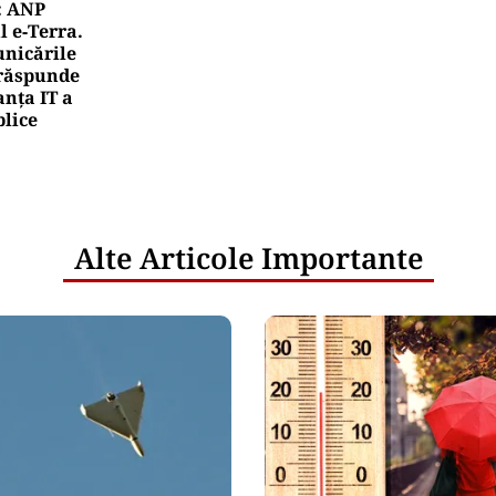
: ANP
l e‑Terra.
nicările
e răspunde
nța IT a
blice
Alte Articole Importante