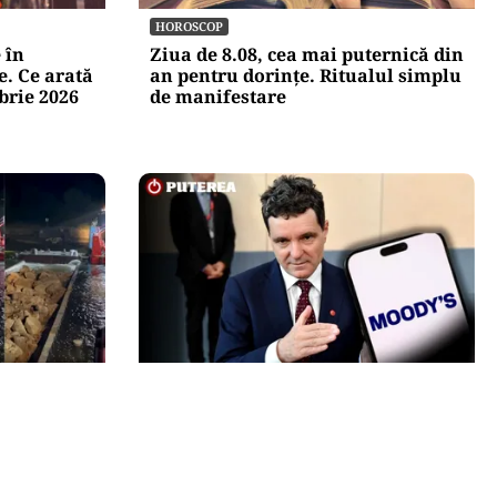
HOROSCOP
 în
Ziua de 8.08, cea mai puternică din
e. Ce arată
an pentru dorințe. Ritualul simplu
brie 2026
de manifestare
POLITICĂ
fundate cu
Nicușor Dan, după decizia
Miruță:
Moody’s. Ce câștigă românii din
pentru a se
decizia agenției de rating:
„Perspectiva rămâne rezervată”