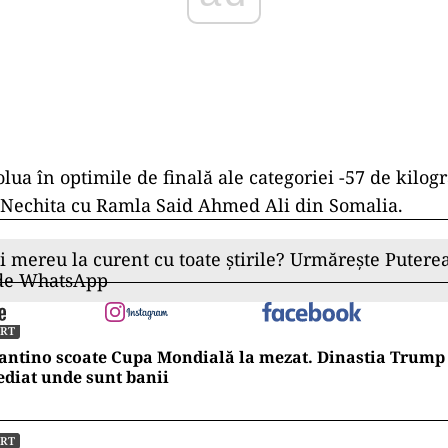
volua în optimile de finală ale categoriei -57 de kilo
 Nechita cu Ramla Said Ahmed Ali din Somalia.
ii mereu la curent cu toate știrile? Urmărește Puterea
 de WhatsApp
ORT
antino scoate Cupa Mondială la mezat. Dinastia Trump 
diat unde sunt banii
ORT