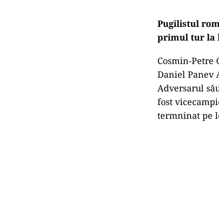
Pugilistul rom
primul tur la 
Cosmin-Petre Gî
Daniel Panev A
Adversarul său
fost vicecampio
termninat pe l