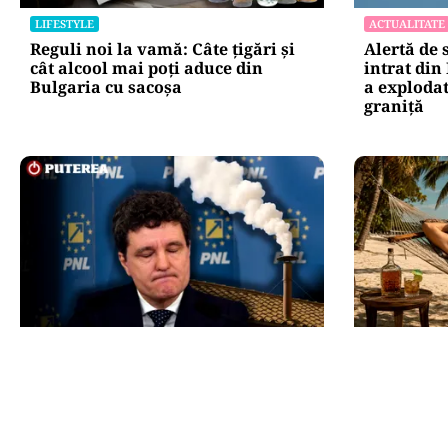
LIFESTYLE
ACTUALITATE
Reguli noi la vamă: Câte țigări și
Alertă de 
cât alcool mai poți aduce din
intrat din
Bulgaria cu sacoșa
a explodat
graniţă
POLITICĂ
INTERNAȚIO
Presiune pe Nicușor Dan din
Cuba, pri
partea PNL. Liberalii cer
Rubio ave
desemnarea de urgență a unui
mai există
nou premier: „Trebuie să iasă fum
scăpare”
alb de la Cotroceni!”