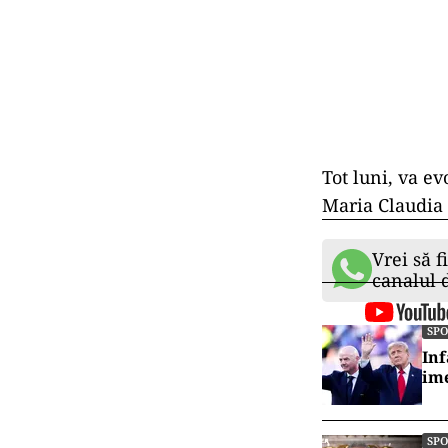
Tot luni, va e
Maria Claudia
Vrei să f
canalul
SP
Inf
ime
SP