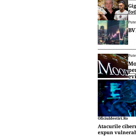
Gig
fot
Pute
BV
Pute
Mo
pe
ev
Oficiuldestiri.ro
Atacurile ciber
expun vulnerabi