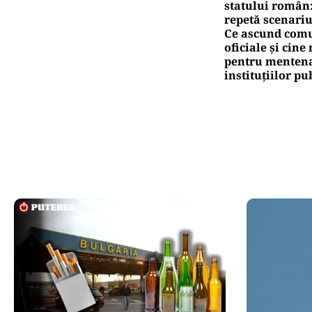
statului român
repetă scenariu
Ce ascund comu
oficiale și cin
pentru mentena
instituțiilor pu