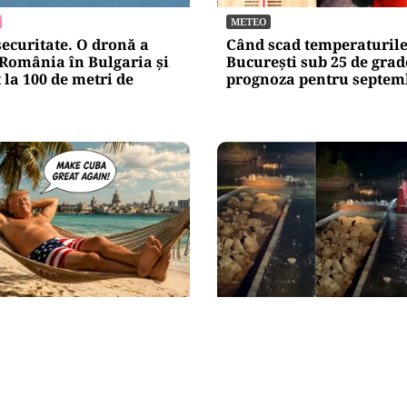
METEO
securitate. O dronă a
Când scad temperaturile
 România în Bulgaria şi
București sub 25 de grad
 la 100 de metri de
prognoza pentru septem
NAL
ACTUALITATE
nsă în menghină. Marco
Primele două barje, scu
rtizează Havana că nu
succes în Dunăre. Radu 
 nicio „supapă de
„Este o procedură lentă 
așeza cât mai bine”