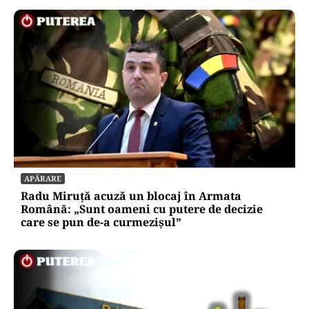
APĂRARE
Radu Miruță acuză un blocaj în Armata
Română: „Sunt oameni cu putere de decizie
care se pun de-a curmezișul”