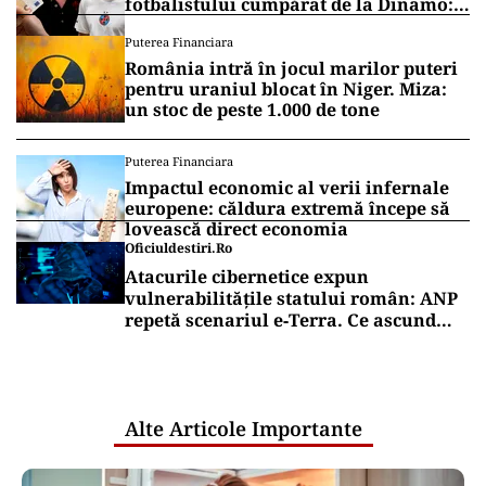
fotbalistului cumpărat de la Dinamo:
„Fac curățenie! Nu e de echipa asta”
Puterea Financiara
România intră în jocul marilor puteri
pentru uraniul blocat în Niger. Miza:
un stoc de peste 1.000 de tone
Puterea Financiara
Impactul economic al verii infernale
europene: căldura extremă începe să
lovească direct economia
Oficiuldestiri.ro
Atacurile cibernetice expun
vulnerabilitățile statului român: ANP
repetă scenariul e‑Terra. Ce ascund
comunicările oficiale și cine răspunde
pentru mentenanța IT a instituțiilor
publice
Alte Articole Importante