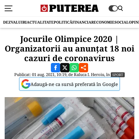
DEZVALUIRI
ACTUALITATE
POLITICĂ
FINANCIAR
ECONOMIE
SOCIAL
OPIN
Jocurile Olimpice 2020 |
Organizatorii au anunţat 18 noi
cazuri de coronavirus
Publicat: 01 aug. 2021, 10:19, de
Raluca I. Heroiu
, în
SPORT
Adaugă-ne ca sursă preferată în Google