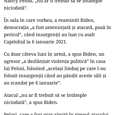
Nancy Pelosi, „nu ar fi trebuit să se întâmple
niciodată”.
În sala în care vorbea, a reamintit Biden,
democraţia „a fost ameninţată şi atacată, pusă în
pericol”, când insurgenţii au luat cu asalt
Capitoliul la 6 ianuarie 2021.
Cu doar câteva luni în urmă, a spus Biden, un
agresor „a dezlănţuit violenţa politică” în casa
lui Pelosi, folosind „acelaşi limbaj pe care l-au
folosit insurgenţii când au pândit aceste săli şi
au scandat pe 6 ianuarie”.
Atacul „nu ar fi trebuit să se întâmple
niciodată”, a spus Biden.
Pelosi, care a fost grav rănită în timpul atacului,