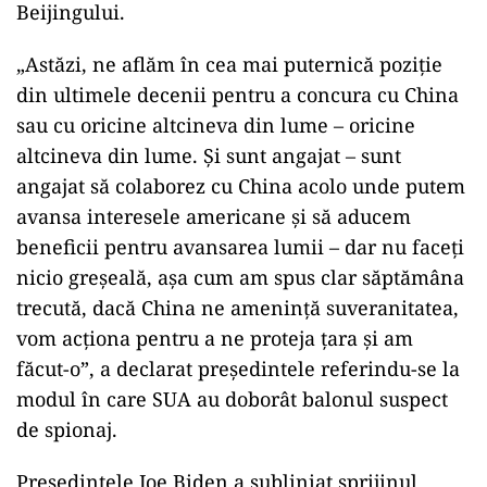
Beijingului.
„Astăzi, ne aflăm în cea mai puternică poziţie
din ultimele decenii pentru a concura cu China
sau cu oricine altcineva din lume – oricine
altcineva din lume. Şi sunt angajat – sunt
angajat să colaborez cu China acolo unde putem
avansa interesele americane şi să aducem
beneficii pentru avansarea lumii – dar nu faceţi
nicio greşeală, aşa cum am spus clar săptămâna
trecută, dacă China ne ameninţă suveranitatea,
vom acţiona pentru a ne proteja ţara şi am
făcut-o”, a declarat preşedintele referindu-se la
modul în care SUA au doborât balonul suspect
de spionaj.
Preşedintele Joe Biden a subliniat sprijinul