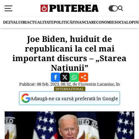
DEZVALUIRI
ACTUALITATE
POLITICĂ
FINANCIAR
ECONOMIE
SOCIAL
OPIN
Joe Biden, huiduit de
republicani la cel mai
important discurs – „Starea
Națiunii”
Publicat: 08 feb. 2023, 08:32, de
Florentin Lucaniuc
, în
INTERNAȚIONAL
Adaugă-ne ca sursă preferată în Google