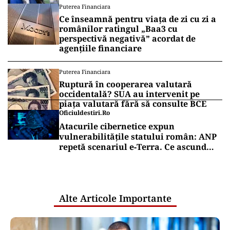
Puterea Financiara
Ce înseamnă pentru viața de zi cu zi a
românilor ratingul „Baa3 cu
perspectivă negativă” acordat de
agențiile financiare
Puterea Financiara
Ruptură în cooperarea valutară
occidentală? SUA au intervenit pe
piața valutară fără să consulte BCE
Oficiuldestiri.ro
Atacurile cibernetice expun
vulnerabilitățile statului român: ANP
repetă scenariul e‑Terra. Ce ascund
comunicările oficiale și cine răspunde
pentru mentenanța IT a instituțiilor
publice
Alte Articole Importante