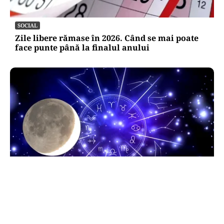
SOCIAL
Zile libere rămase în 2026. Când se mai poate
face punte până la finalul anului
HOROSCOP
Horoscop 9 august 2026. Capricornii primesc o
veste neașteptată, Scorpionii deschid un capitol
sentimental