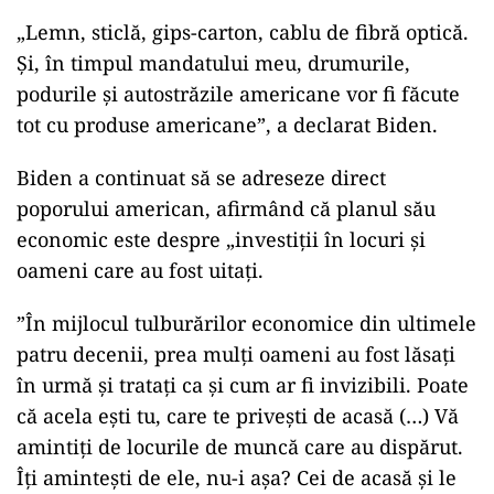
„Lemn, sticlă, gips-carton, cablu de fibră optică.
Şi, în timpul mandatului meu, drumurile,
podurile şi autostrăzile americane vor fi făcute
tot cu produse americane”, a declarat Biden.
Biden a continuat să se adreseze direct
poporului american, afirmând că planul său
economic este despre „investiţii în locuri şi
oameni care au fost uitaţi.
”În mijlocul tulburărilor economice din ultimele
patru decenii, prea mulţi oameni au fost lăsaţi
în urmă şi trataţi ca şi cum ar fi invizibili. Poate
că acela eşti tu, care te priveşti de acasă (…) Vă
amintiţi de locurile de muncă care au dispărut.
Îţi aminteşti de ele, nu-i aşa? Cei de acasă şi le