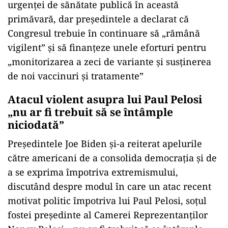
urgenţei de sănătate publică în această
primăvară, dar preşedintele a declarat că
Congresul trebuie în continuare să „rămână
vigilent” şi să finanţeze unele eforturi pentru
„monitorizarea a zeci de variante şi susţinerea
de noi vaccinuri şi tratamente”
Atacul violent asupra lui Paul Pelosi
„nu ar fi trebuit să se întâmple
niciodată”
Preşedintele Joe Biden şi-a reiterat apelurile
către americani de a consolida democraţia şi de
a se exprima împotriva extremismului,
discutând despre modul în care un atac recent
motivat politic împotriva lui Paul Pelosi, soţul
fostei preşedinte al Camerei Reprezentanţilor