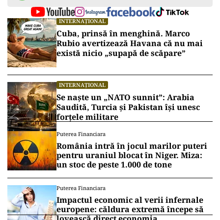
INTERNAȚIONAL
Cuba, prinsă în menghină. Marco
Rubio avertizează Havana că nu mai
există nicio „supapă de scăpare”
INTERNAȚIONAL
Se naște un „NATO sunnit”: Arabia
Saudită, Turcia și Pakistan își unesc
forțele militare
Puterea Financiara
România intră în jocul marilor puteri
pentru uraniul blocat în Niger. Miza:
un stoc de peste 1.000 de tone
Puterea Financiara
Impactul economic al verii infernale
europene: căldura extremă începe să
lovească direct economia