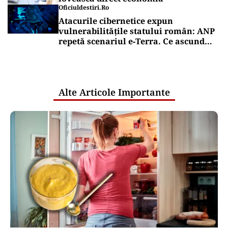
Oficiuldestiri.ro
Atacurile cibernetice expun
vulnerabilitățile statului român: ANP
repetă scenariul e‑Terra. Ce ascund
comunicările oficiale și cine răspunde
pentru mentenanța IT a instituțiilor
publice
Alte Articole Importante