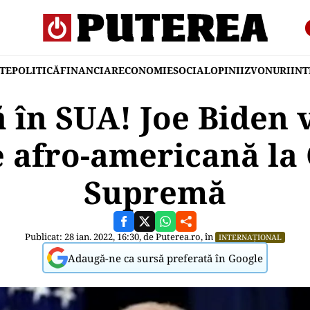
TE
POLITICĂ
FINANCIAR
ECONOMIE
SOCIAL
OPINII
ZVONURI
IN
 în SUA! Joe Biden 
 afro-americană la
Supremă
Publicat: 28 ian. 2022, 16:30, de
Puterea.ro
, în
INTERNAȚIONAL
Adaugă-ne ca sursă preferată în Google