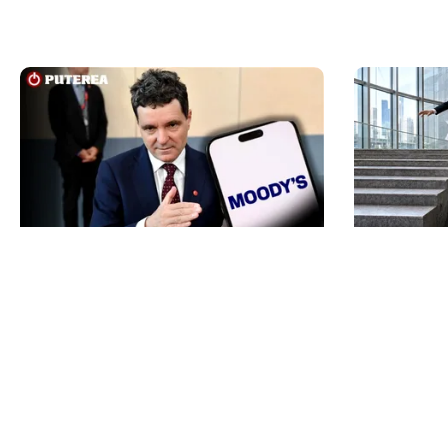
POLITICĂ
ECONOMIE
Nicușor Dan, după decizia
Moody’s ne
Moody’s. Ce câștigă românii din
„junk”-ulu
decizia agenției de rating:
examenul 
„Perspectiva rămâne rezervată”