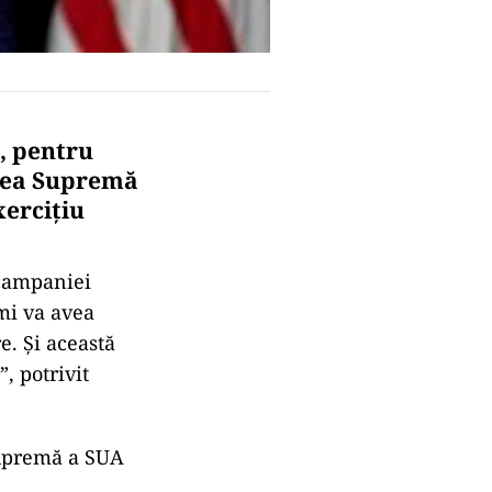
, pentru
rtea Supremă
xerciţiu
 campaniei
umi va avea
e. Şi această
, potrivit
Supremă a SUA