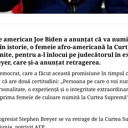
e american Joe Biden a anunțat că va numi
în istorie, o femeie afro-americană la Cu
nite, pentru a-l înlocui pe judecătorul în e
yer, care și-a anunțat retragerea.
emocrat, care a făcut această promisiune în timpul
at că are două certitudini: „Persoana pe care o voi n
ersonalitate, o experienţă şi o integritate extraordinar
 prima femeie de culoare numită la Curtea Supremă’”
ogresist Stephen Breyer se va retrage de la Curtea 
 iunie, potrivit AFP.