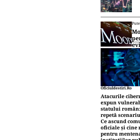
Pute
Mo
pe
ev
Oficiuldestiri.ro
Atacurile ciber
expun vulnerabi
statului român
repetă scenariu
Ce ascund comu
oficiale și cin
pentru mentena
instituțiilor pu