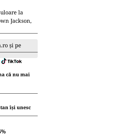
uloare la
rown Jackson,
.ro și pe
na că nu mai
tan își unesc
6%