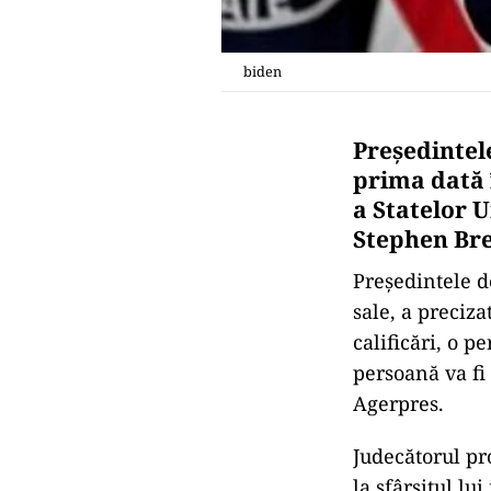
biden
Preşedintel
prima dată 
a Statelor U
Stephen Bre
Preşedintele d
sale, a preciz
calificări, o p
persoană va fi
Agerpres.
Judecătorul pr
la sfârşitul lui