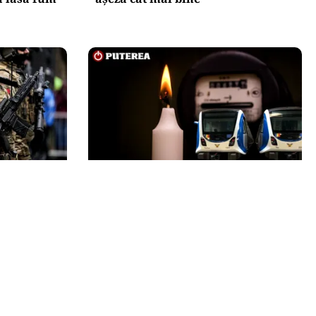
ENERGIE
iului unui
Dunărea seacă, Cernavodă se
 e posibil,
apropie de oprirea totală.
onia par în
Guvernul a trimis o alertă
Comisiei Europene