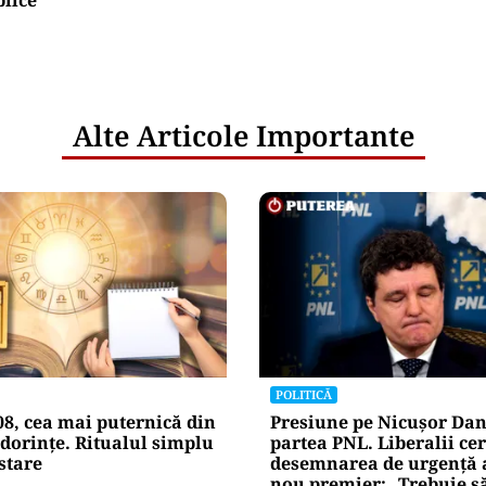
Alte Articole Importante
POLITICĂ
08, cea mai puternică din
Presiune pe Nicușor Dan
dorințe. Ritualul simplu
partea PNL. Liberalii cer
stare
desemnarea de urgență 
nou premier: „Trebuie s