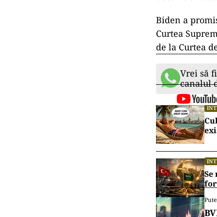
Biden a promis
Curtea Supremă
de la Curtea d
Vrei să f
canalul
IN
Cu
exi
IN
Se 
for
Pute
BV