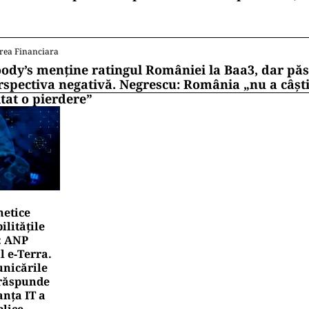
rea Financiara
ody’s menține ratingul României la Baa3, dar pă
rspectiva negativă. Negrescu: România „nu a câști
itat o pierdere”
netice
litățile
: ANP
l e‑Terra.
nicările
e răspunde
nța IT a
blice