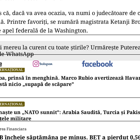
 că, dacă va avea ocazia, va numi o judecătoare de c
. Printre favoriți, se numără magistrata Ketanji B
e apel federală de la Washington.
ii mereu la curent cu toate știrile? Urmărește Puterea
 de WhatsApp
TERNAȚIONAL
ba, prinsă în menghină. Marco Rubio avertizează Hava
stă nicio „supapă de scăpare”
TERNAȚIONAL
naște un „NATO sunnit”: Arabia Saudită, Turcia și Pakis
țele militare
rea Financiara
B încheie săptămâna pe minus. BET a pierdut 0,5