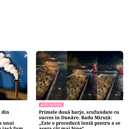
ACTUALITATE
 din
Primele două barje, scufundate cu
succes în Dunăre. Radu Miruță:
a unui
„Este o procedură lentă pentru a se
ă iasă fum
așeza cât mai bine”