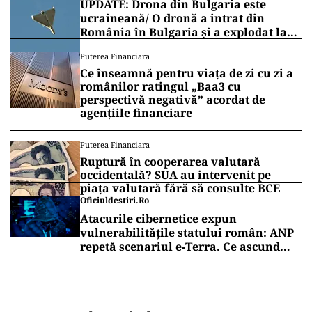
UPDATE: Drona din Bulgaria este
ucraineană/ O dronă a intrat din
România în Bulgaria şi a explodat la
100 de metri de graniţă
Puterea Financiara
Ce înseamnă pentru viața de zi cu zi a
românilor ratingul „Baa3 cu
perspectivă negativă” acordat de
agențiile financiare
Puterea Financiara
Ruptură în cooperarea valutară
occidentală? SUA au intervenit pe
piața valutară fără să consulte BCE
Oficiuldestiri.ro
Atacurile cibernetice expun
vulnerabilitățile statului român: ANP
repetă scenariul e‑Terra. Ce ascund
comunicările oficiale și cine răspunde
pentru mentenanța IT a instituțiilor
publice