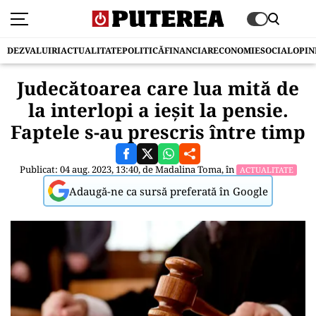
DEZVALUIRI
ACTUALITATE
POLITICĂ
FINANCIAR
ECONOMIE
SOCIAL
OPIN
Judecătoarea care lua mită de
la interlopi a ieșit la pensie.
Faptele s-au prescris între timp
Publicat: 04 aug. 2023, 13:40, de
Madalina Toma
, în
ACTUALITATE
Adaugă-ne ca sursă preferată în Google