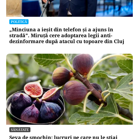
POLITICĂ
„Minciuna a ieșit din telefon și a ajuns în
stradă”. Miruță cere adoptarea legii anti-
dezinformare după atacul cu topoare din Cluj
SĂNĂTATE
Seva de smochin: lucruri pe care nu le știai