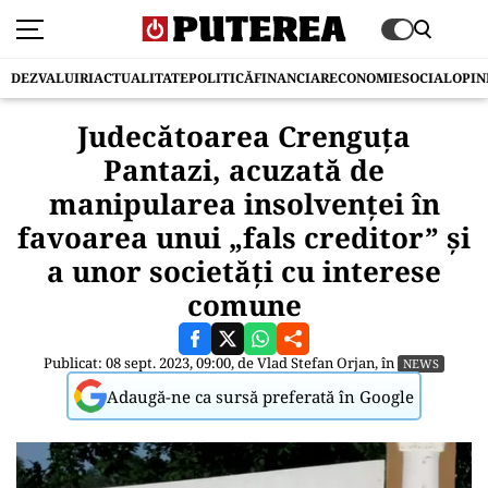
DEZVALUIRI
ACTUALITATE
POLITICĂ
FINANCIAR
ECONOMIE
SOCIAL
OPIN
Judecătoarea Crenguța
Pantazi, acuzată de
manipularea insolvenței în
favoarea unui „fals creditor” și
a unor societăți cu interese
comune
Publicat: 08 sept. 2023, 09:00, de
Vlad Stefan Orjan
, în
NEWS
Adaugă-ne ca sursă preferată în Google