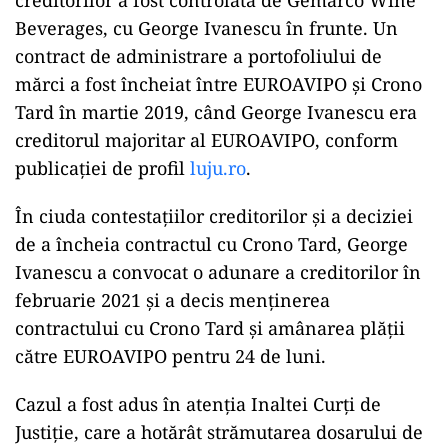
creditorilor a fost controlată de Gemarco Wine
Beverages, cu George Ivanescu în frunte. Un
contract de administrare a portofoliului de
mărci a fost încheiat între EUROAVIPO și Crono
Tard în martie 2019, când George Ivanescu era
creditorul majoritar al EUROAVIPO, conform
publicației de profil
luju.ro
.
În ciuda contestațiilor creditorilor și a deciziei
de a încheia contractul cu Crono Tard, George
Ivanescu a convocat o adunare a creditorilor în
februarie 2021 și a decis menținerea
contractului cu Crono Tard și amânarea plății
către EUROAVIPO pentru 24 de luni.
Cazul a fost adus în atenția Inaltei Curți de
Justiție, care a hotărât strămutarea dosarului de