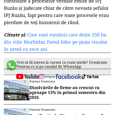
contestare a proceselor verbale emise de IPJ
Buzău și judecate chiar de către nevasta șefului
IPJ Buzău, fapt pentru care toate procesele erau
pierdute de toți buzoienii de rând.
Citește și:
Cine sunt românii care dețin 250 ha
din viile Murfatlar, fostul lider pe piața vinului
în urmă cu zece ani
Vrei să fii mereu la curent cu toate știrile? Urmărește
Puterea.ro și pe canalul de WhatsApp
Puterea Financiara
Dizolvările de firme au crescut cu
aproape 13% în primul semestru din
2026
Puterea Financiara