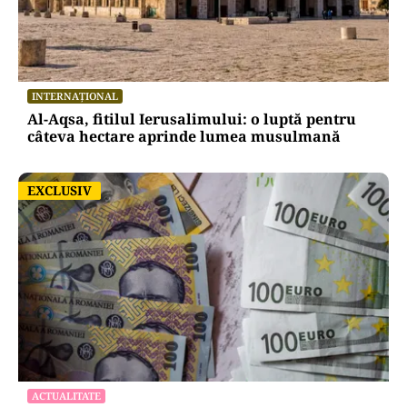
INTERNAȚIONAL
Al-Aqsa, fitilul Ierusalimului: o luptă pentru
câteva hectare aprinde lumea musulmană
EXCLUSIV
EXCLUSIV
ACTUALITATE