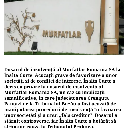
Dosarul de insolvență al
Murfatlar Romania S
A la
Înalta Curte: Acuzații grave de favorizare a unor
societăți și de conflict de interese.
Înalta Curte a
decis cu privire la dosarul de insolvență al
Murfatlar Romania SA, un caz cu implicații
semnificative, în care judecătoarea Crenguța
Pantazi de la Tribunalul Buzău a fost acuzată de
manipularea procedurii de insolvență în favoarea
unor societăți și a unui „fals creditor”. Dosarul a
stârnit controverse, iar Înalta Curte a hotărât să
strămute cauza la Tribunalul Prahova.