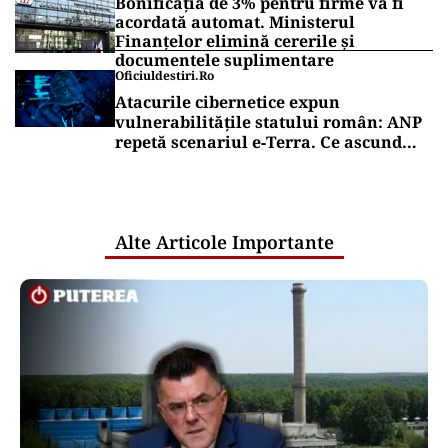
Bonificația de 3% pentru firme va fi
acordată automat. Ministerul
Finanțelor elimină cererile și
documentele suplimentare
Oficiuldestiri.ro
Atacurile cibernetice expun
vulnerabilitățile statului român: ANP
repetă scenariul e‑Terra. Ce ascund
comunicările oficiale și cine răspunde
pentru mentenanța IT a instituțiilor
publice
Alte Articole Importante