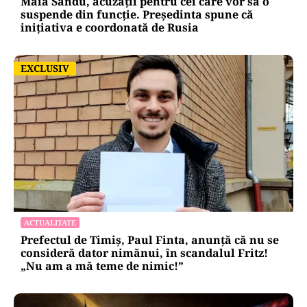
Maia Sandu, acuzații pentru cei care vor să o
suspende din funcție. Președinta spune că
inițiativa e coordonată de Rusia
EXCLUSIV
EXCLUSIV
ACTUALITATE
Prefectul de Timiș, Paul Finta, anunță că nu se
consideră dator nimănui, în scandalul Fritz!
„Nu am a mă teme de nimic!”