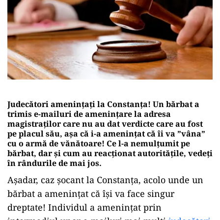
Judecători amenințați la Constanța! Un bărbat a
trimis e-mailuri de amenințare la adresa
magistraților care nu au dat verdicte care au fost
pe placul său, așa că i-a amenințat că îi va ”vâna”
cu o armă de vănătoare! Ce l-a nemulțumit pe
bărbat, dar și cum au reacționat autoritățile, vedeți
în rândurile de mai jos.
Așadar, caz șocant la Constanța, acolo unde un
bărbat a amenințat că își va face singur
dreptate! Individul a amenințat prin