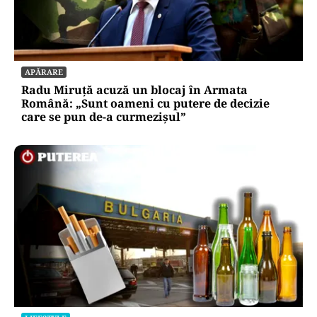
APĂRARE
Radu Miruță acuză un blocaj în Armata
Română: „Sunt oameni cu putere de decizie
care se pun de-a curmezișul”