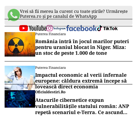
Vrei să fii mereu la curent cu toate știrile? Urmărește
Puterea.ro și pe canalul de WhatsApp
Puterea Financiara
România intră în jocul marilor puteri
pentru uraniul blocat în Niger. Miza:
un stoc de peste 1.000 de tone
Puterea Financiara
Impactul economic al verii infernale
europene: căldura extremă începe să
lovească direct economia
Oficiuldestiri.ro
Atacurile cibernetice expun
vulnerabilitățile statului român: ANP
repetă scenariul e‑Terra. Ce ascund
comunicările oficiale și cine răspunde
pentru mentenanța IT a instituțiilor
publice