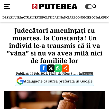
DEZVALUIRI
ACTUALITATE
POLITICĂ
FINANCIAR
ECONOMIE
SOCIAL
OPIN
Judecători amenințați cu
moartea, la Constanța! Un
individ le-a transmis că îi va
”vâna” și nu va avea milă nici
de familiile lor
Publicat: 19 feb. 2024, 19:33, de
Filon Stan
, în
NEWS
Adaugă-ne ca sursă preferată în Google