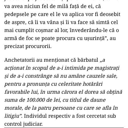
va avea niciun fel de milă faţă de ei, că
pedepsele pe care el le va aplica vor fi deosebit
de aspre, că îi va vâna şi îi va face să simtă cel
mai cumplit coşmar al lor, învederându-le că o
armă de foc se poate procura cu uşurinţă”, au
precizat procurorii.
Anchetatorii au menţionat că bărbatul
„a
acţionat în scopul de a-i intimida pe magistraţi
şi de a-i constrânge să nu amâne cauzele sale,
pentru a pronunţa cu celeritate hotărâri
favorabile lui, în urma cărora el dorea să obţină
suma de 100.000 de lei, cu titlul de daune
morale, de la patru persoane cu care se afla în
litigiu”
. Individul respectiv a fost cercetat sub
control judiciar.