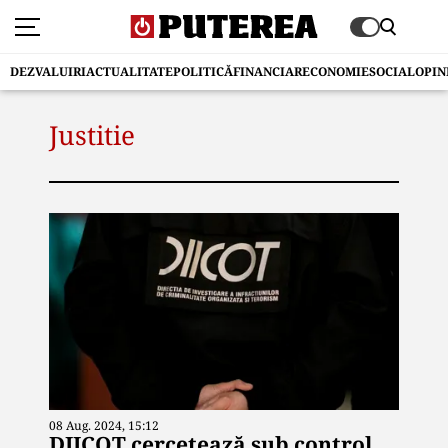
DEZVALUIRI
ACTUALITATE
POLITICĂ
FINANCIAR
ECONOMIE
SOCIAL
OPIN
Justitie
08 Aug. 2024, 15:12
DIICOT cercetează sub control